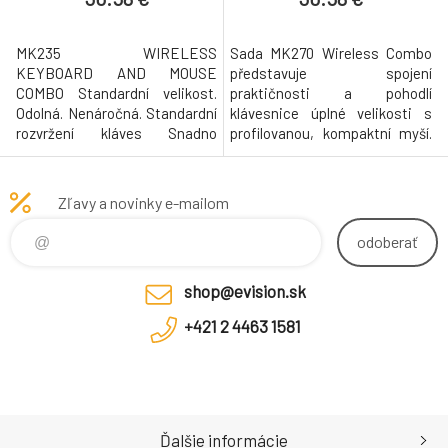
MK235 WIRELESS
Sada MK270 Wireless Combo
KEYBOARD AND MOUSE
představuje spojení
COMBO Standardní velikost.
praktičnosti a pohodlí
Odolná. Nenáročná. Standardní
klávesnice úplné velikosti s
rozvržení kláves Snadno
profilovanou, kompaktní myší.
návykové. Ihned po vybalení si
Díky mediálním klávesám,
budete moci vychutnat pohodlí
numerické klávesnici a
a jednoduchost běžného
přesnému ovládání kurzoru
Zľavy a novinky e-mailom
rozvržení klávesnice
bude vaše práce mnohem
standardní velikosti. Baterie s
plynulejší. Parametry a
odoberať
dlouhou životností Pište až tři
podrobnosti Rozměry
roky na klávesnici a používejte
Klávesnice Výška: 149 mm
shop@evision.sk
myš až jeden rok na je
Šířka: 441 mm Hloubka: 18 mm
Hmotnost: 498 g
+421 2 4463 1581
Ďalšie informácie