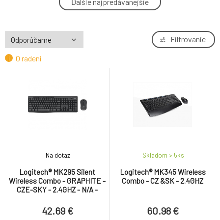
Ďalšie najpredávanejšie
4.
GRAPHITE - CZE-SKY - 2.4GHZ - N/A - INTNL
42.69 €
Filtrovanie
O radení
Na dotaz
Skladom > 5
ks
Logitech® MK295 Silent
Logitech® MK345 Wireless
Wireless Combo - GRAPHITE -
Combo - CZ &SK - 2.4GHZ
CZE-SKY - 2.4GHZ - N/A -
INTNL
42.69 €
60.98 €