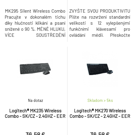
MK295 Silent Wireless Combo
ZVYŠTE SVOU PRODUKTIVITU
Pracujte v dokonalém tichu
Pište na rozvržení standardní
díky hlučnosti klikání a psaní
velikosti s 12 vylepšenými
snížené o 90 %. MÉNĚ HLUKU,
funkčními klávesami pro
VÍCE SOUSTŘEDĚNÍ
ovládání médií. Přeskočte
Soustřeďte se na svou práci a
skladbu, pozastavte video
zabraňte rušení. Seznamte se
nebo ztlumte zvuk během
sadou Logitech MK295 Silent
okamžiku ULTRADLOUHÁ
Wireless Combo se
ŽIVOTNOST BATERIE
SilentTouch – exkluzivní
Vychutnejte si úžasnou
technologií Logitech, která
životnost baterií až 4 roky v
eliminuje více než 90 % hluku
klávesnici a 18 měsíců v myši
klávesnice a myši. T
díky naší energeticky efektivní
kon
Na dotaz
Skladom > 5
ks
Logitech® MK235 Wireless
Logitech® MK270 Wireless
Combo - SK/CZ - 2.4GHZ - EER
Combo - SK/CZ - 2.4GHZ - EER
36.58 €
36.58 €