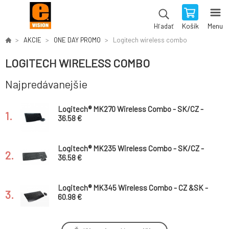
Košík
Menu
Hľadať
AKCIE
ONE DAY PROMO
Logitech wireless combo
LOGITECH WIRELESS COMBO
Najpredávanejšie
Logitech® MK270 Wireless Combo - SK/CZ -
1.
2.4GHZ - EER
36.58 €
Logitech® MK235 Wireless Combo - SK/CZ -
2.
2.4GHZ - EER
36.58 €
Logitech® MK345 Wireless Combo - CZ &SK -
3.
2.4GHZ
60.98 €
Logitech® MK295 Silent Wireless Combo -