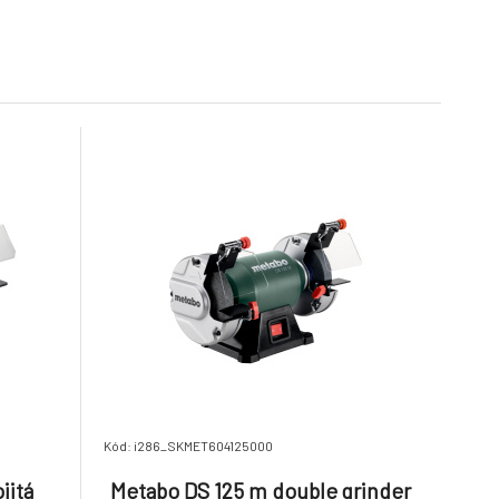
6.
flat head
Na dotaz
319.09 €
455.89 €
00 RT
Metabo WEP 17-125 Quick
* Angle Grinder
9.
Na dotaz
558.48 €
275.89 €
Kód: i286_SKMET604125000
jitá
Metabo DS 125 m double grinder