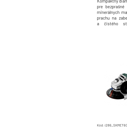
Kompaktný diam
pre bezprašné
minerálnych ma
prachu na zabe
a čistého sta
pokrok a dlh
výkonného
motoraUniverzá
rezom a funkcio
rovných
Kód: i286_SKMET6