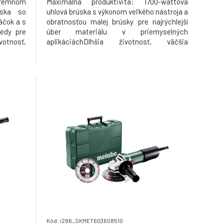
trémnom
Maximálna produktivita: 1700-wattová
úska so
uhlová brúska s výkonom veľkého nástroja a
áčok a s
obratnosťou malej brúsky pre najrýchlejší
iedy pre
úber materiálu v priemyselných
votnosť,
aplikáciáchDlhšia životnosť, väčšia
arathon
priechodnosť: Metabo Marathon motor
u proti
s patentovanou ochranou proti prachu,
o 20 % a
vyššia preťažiteľnosť až do 20 % a vyšší
krútiaci moment o 50 %.Celorozsahová
Kód: i286_SKMET603608510