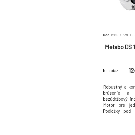
Kód: i286_SKMET6
Metabo DS 1
12
Na dotaz
Robustný a kom
brúsenie a 
bezúdržbový in
Motor pre jed
Podložky pod 
pomoci nástrojo
iskrám na och
tlmiace vibrá