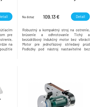
109.13 €
etail
Detail
Na dotaz
útiacim
Robustný a kompaktný stroj na ostrenie,
rom pre
brúsenie a odhrotovanie Tichý a
strenie,
bezúdržbový indukčný motor bez vibrácií
hrdze na
Motor pre jednofázový striedavý prúd
oužitie
Podložky pod nástroj nastaviteľné bez
bavenie
pomoci nástrojov Veľké ochranné sklá proti
ptimálne
iskrám na ochranu očí Gumové nožičky
i Veľká
tlmiace vibrácie pre bezpečnú pozíciu
ickou
Parametre Brúsne kotúče (O x hrúbk