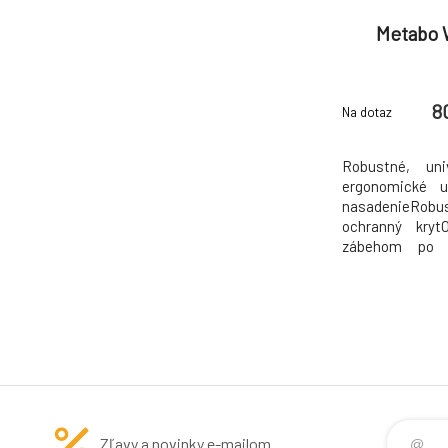
Metabo W
8
Na dotaz
Robustné, uni
ergonomické u
nasadenieR
ochranný kryt
zábehom po p
krytOporná
maticaPrídavná 
Zľavy a novinky e-mailom