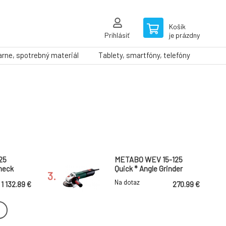
Košík
Prihlásiť
je prázdny
arne, spotrebný materiál
Tablety, smartfóny, telefóny
25
METABO WEV 15-125
neck
Quick * Angle Grinder
3.
TV00
Na dotaz
1 132.89 €
270.99 €
30 mvt
Metabo Wevf 10-125 Quick
inder
Inox * Angle Grinder with