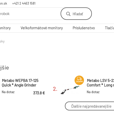
on.sk
+421 2 4463 1581
Hľadať
nitory
Veľkoformátové monitory
Príslušenstvo
Tlači
sky
jšie
Metabo WEPBA 17-125
Metabo LSV 5-2
ZADARMO
Quick * Angle Grinder
Comfort * Long 
2.
grinder
Na dotaz
Na dotaz
373.8 €
Ďalšie najpredávanejšie
Metabo SP 24-46 sg *
Metabo We 24-2
sludge pump
Quick * Angle Gr