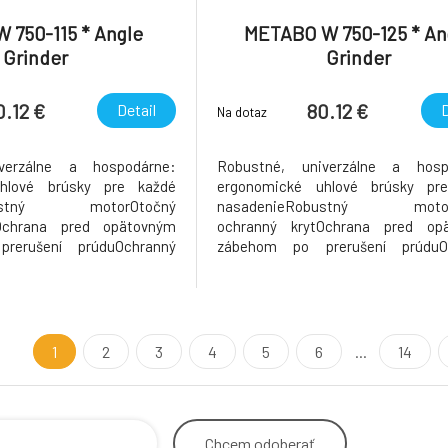
 750-115 * Angle
METABO W 750-125 * An
Grinder
Grinder
0.12 €
80.12 €
Detail
D
Na dotaz
verzálne a hospodárne:
Robustné, univerzálne a hosp
hlové brúsky pre každé
ergonomické uhlové brúsky pr
obustný motorOtočný
nasadenieRobustný motor
Ochrana pred opätovným
ochranný krytOchrana pred op
rerušení prúduOchranný
zábehom po prerušení prúduO
 prírubaDvojdierová
krytOporná prírubaDvojd
rukoväťDvojdierový kľúč
maticaPrídavná rukoväťDvojdierový
1
2
3
4
5
6
...
14
Chcem
odoberať