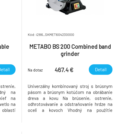
Kód: i286_SKMET604230000
uble
METABO BS 200 Combined band
grinder
467.4 €
etail
Detail
Na dotaz
trenie,
Univerzálny kombinovaný stroj s brúsnym
odný na
pásom a brúsnym kotúčom na obrábanie
kief na
dreva a kovu Na brúsenie, ostrenie,
vetlo na
odhrotovávanie a odstraňovanie hrdze na
oblasti
oceli a kovoch Vhodný na použitie
troja s
oceľových drôtených kief na zbavenie hrdze
váracích
Integrované LED svetlo na optimálne
ndukčný
osvetlenie pracovnej oblasti Veľké brúsne