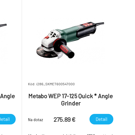
sť
rameno pásu plynulo sklopné o 90
Kód: i286_SKMET600547000
 Angle
Metabo WEP 17-125 Quick * Angle
Grinder
275.89 €
etail
Detail
Na dotaz