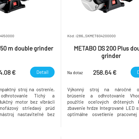
04150000
Kód: i286_SKMET604200000
50 m double grinder
METABO DS 200 Plus do
grinder
4.08 €
258.64 €
Detail
D
Na dotaz
paktný stroj na ostrenie,
Výkonný stroj na náročné os
odhrotovanie Tichý a
brúsenie a odhrotovanie Vh
dukčný motor bez vibrácií
použitie oceľových drôtených 
nofázový striedavý prúd
zbavenie hrdze Integrované LED s
nástroj nastaviteľné bez
optimálne osvetlenie pracovnej 
v Veľké ochranné sklá proti
Veľká sklápacia podložka nás
ranu očí Gumové nožičky
praktickou V-drážkou na ostrenie z
cie pre bezpečnú pozíciu
elektród Tichý a bezúdržbový i