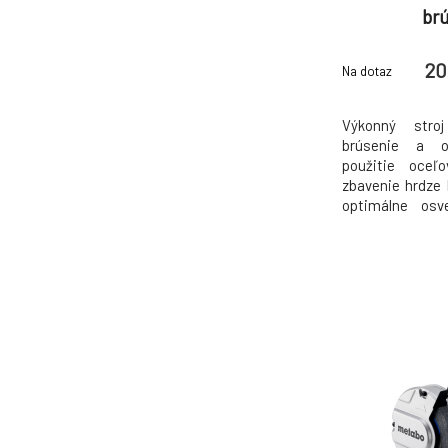
br
20
Na dotaz
Výkonný stro
brúsenie a o
použitie oceľ
zbavenie hrdze 
optimálne osve
Tichý a bezúdr
vibrácií Maxim
životnosť ko
upevňovacej prír