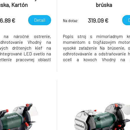
úska, Kartón
brúska
6.89 €
319.09 €
Detail
D
Na dotaz
j na náročné ostrenie,
Popis stroj s mimoriadnym kr
dhrotovanie Vhodný na
momentom s trojfázovým moto
ových drôtených kief na
vysoké zaťaženie Na brúsenie, o
Integrované LED svetlo na
odhrotovávanie a odstraňovanie 
tlenie pracovnej oblasti
oceli a kovoch Vhodný na p
žbový indukčný motor bez
oceľových drôtených kief na z
álna tichosť chodu a dlhá
hrdze Integrované LED svetlo na o
túčov vďaka kvalitnej
osvetlenie pracovnej oblast
ube Podložky pod nástroj
sklápacia podložka nástroja s prakt