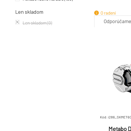
4.
Len skladom
O radení
Odporúčam
Len skladom
(0)
7.
Kód: i286_SKMET6
Metabo D