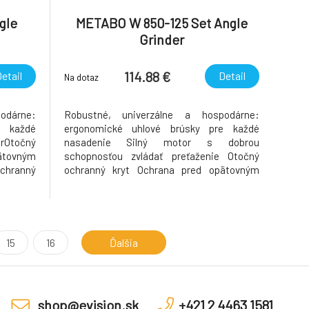
gle
METABO W 850-125 Set Angle
Grinder
114.88 €
etail
Detail
Na dotaz
odárne:
Robustné, univerzálne a hospodárne:
e každé
ergonomické uhlové brúsky pre každé
Otočný
nasadenie Silný motor s dobrou
ätovným
schopnosťou zvládať preťaženie Otočný
chranný
ochranný kryt Ochrana pred opätovným
ierová
zábehom po prerušení prúdu Parametre O
 kľúč
kotúča125 mm Menovitý príkon850 W
Výkon520 W Voľnobežný počet otáčok11500
/min Počet otáčok pri zaťažení7000 /min
Krútiaci
15
16
Ďalšia
shop@evision.sk
+421 2 4463 1581