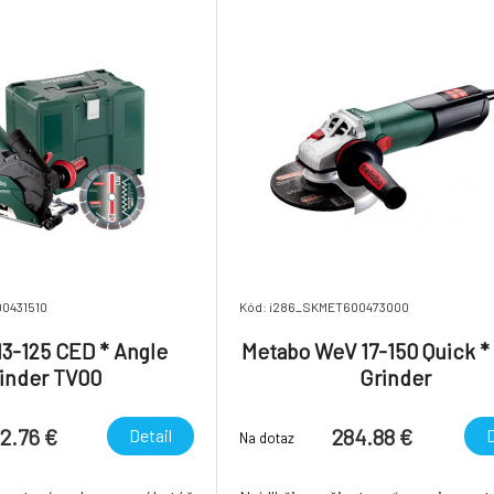
e kotúče (O x hrúbk
motor bez vibrácií Maximálna ticho
0431510
Kód: i286_SKMET600473000
13-125 CED * Angle
Metabo WeV 17-150 Quick *
inder TV00
Grinder
2.76 €
284.88 €
Detail
D
Na dotaz