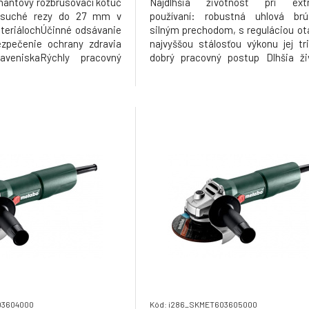
antový rozbrusovací kotúč
Najdlhšia životnosť pri ex
 suché rezy do 27 mm v
používaní: robustná uhlová br
teriálochÚčinné odsávanie
silným prechodom, s reguláciou ot
zpečenie ochrany zdravia
najvyššou stálosťou výkonu jej tr
veniskaRýchly pracovný
dobrý pracovný postup Dlhšia ži
á životnosť na základe
väčšia priechodnosť: Metabo M
 Metabo Marathon
motor s patentovanou ochrano
lne použiteľné s posuvným
prachu, vyššia preťažiteľnosť až d
u ponoreniaPresné rezy na
vyšší krútiaci moment o 50 %.
03604000
Kód: i286_SKMET603605000