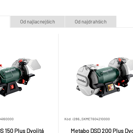
5.
Na dotaz
Na dotaz
864.58 €
e
Od najlacnejších
Od najdrahších
METABO SXE 150-5.0 BL *
Metabo SE 17-2
Eccentric grinder
Trowel
8.
Na dotaz
Na dotaz
765.79 €
04160000
Kód: i286_SKMET604210000
S 150 Plus Dvojitá
Metabo DSD 200 Plus Dvo