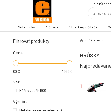
shop@evisi
Notebooky
Počítače
All in One počítače
Mo
Filtrovať produkty
Náradie
Brú
Cena
BRÚSKY
Najpredávane
80
€
1363
€
Stav
1.
Běžné zboží
(190)
Výrobca
Metabo ručné náradie
(190)