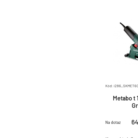
Parametre Brúsn
Kód: i286_SKMET60
Metabo t 
Gr
64
Na dotaz