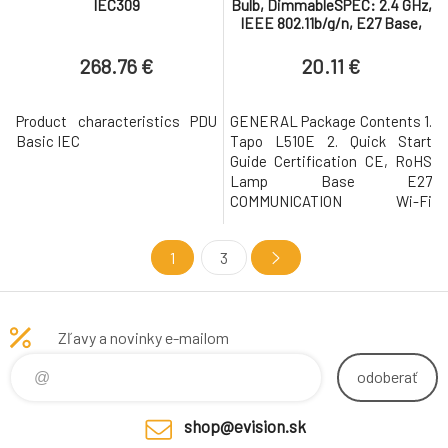
IEC309
Bulb, DimmableSPEC: 2.4 GHz,
IEEE 802.11b/g/n, E27 Base,
220–240 V, 50/60 Hz, 806 lm,
8.7 W,
268.76 €
20.11 €
Product characteristics PDU
GENERAL Package Contents 1.
Basic IEC
Tapo L510E 2. Quick Start
Guide Certification CE, RoHS
Lamp Base E27
COMMUNICATION Wi-Fi
Protocol IEEE 802.11b/g/n Wi-
Fi Frequency 2.4 GHz Wi-Fi
1
3
WORKING STATUS Input 220–
240 V, 50/60 Hz, 73 mA Typical
Lumen Output 806 lumens
Input Power (Actual power
Zľavy a novinky e-mailom
draw in Watts) 8.7 W Color
Temperature 2,700 K Beam
odoberať
Angle 220
shop@evision.sk