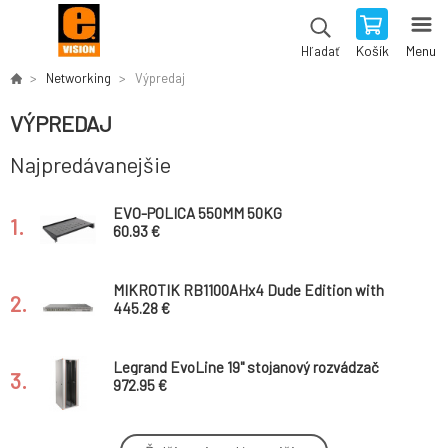
Košík
Menu
Hľadať
Networking
Výpredaj
VÝPREDAJ
Najpredávanejšie
EVO-POLICA 550MM 50KG
1.
60.93 €
MIKROTIK RB1100AHx4 Dude Edition with
2.
RouterOS L6, indoor case
445.28 €
Legrand EvoLine 19" stojanový rozvádzač
3.
42U, 800X800 mm, 1000kg, dvojkrídlové
972.95 €
sklenené dvere
Legrand DVERE PREDNE 600 1KRIDLO