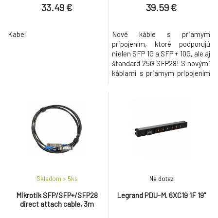
33.49 €
39.59 €
Kabel
Nové káble s priamym
pripojením, ktoré podporujú
nielen SFP 1G a SFP + 10G, ale aj
štandard 25G SFP28! S novými
káblami s priamym pripojením
získate viac funkcií za rovnakú
cenu! Jedná sa o vysoko
nákladovo efektívny spôsob
pripojenia dvoch zariadení SFP
/ SFP + / SFP28 na veľmi krátke
vzdialenosti, vnútri stojanov a
naprieč susednými st
Skladom > 5
ks
Na dotaz
Mikrotik SFP/SFP+/SFP28
Legrand PDU-M. 6XC19 1F 19"
direct attach cable, 3m