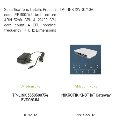
Specifications Details Product
TP-LINK 12VDC/1.0A
code RB1100Dx4 Architecture
ARM 32bit CPU AL21400 CPU
core count 4 CPU nominal
frequency 1.4 GHz Dimensions
443 x 148 x 44 mm RouterOS
license 6 Operating System
RouterOS Size of RAM 1 GB
Storage size 128 MB Storage
type NAND MTBF
Approximately 200'000 hours
at 25C Tested ambient
temperature -40°C to 70°C IP
Skladom 3
ks
Skladom > 5
ks
TP-LINK 3530500734
MIKROTIK KNOT IoT Gateway
5VDC/0.6A
6.14 €
127.42 €