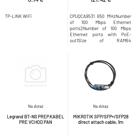
TP-LINK WiFi
CPUQCA9531 650 MHzNumber
of 100 Mbps Ethernet
ports2Number of 100 Mbps
Ethernet ports with PoE-
out1Size of RAM64
MBStorage16 MB
flashWireless2.4 GHz 802.11
b/g/n dual-chainAntenna
gain1.5 dBiBluetooth antenna
gain2 dBiAntenna beam
width360°BluetoothVersion
5.2Dimensions122 x 87 x 26
mmOperating
systemRouterOS, License
level 4USB port1 mic
Na dotaz
Na dotaz
Legrand BT-NS PREP.KABEL
MIKROTIK SFP/SFP+/SFP28
PRE VCHOD PAN
direct attach cable, 1m