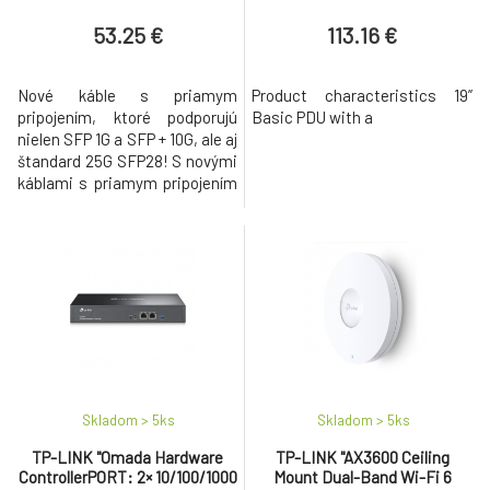
53.25 €
113.16 €
Nové káble s priamym
Product characteristics 19”
pripojením, ktoré podporujú
Basic PDU with a
nielen SFP 1G a SFP + 10G, ale aj
štandard 25G SFP28! S novými
káblami s priamym pripojením
získate viac funkcií za rovnakú
cenu! Jedná sa o vysoko
nákladovo efektívny spôsob
pripojenia dvoch zariadení SFP
/ SFP + / SFP28 na veľmi
krátke vzdialenosti, vnútri
stojanov a naprieč susednými
st
Skladom > 5
ks
Skladom > 5
ks
TP-LINK "Omada Hardware
TP-LINK "AX3600 Ceiling
ControllerPORT: 2× 10/100/1000
Mount Dual-Band Wi-Fi 6