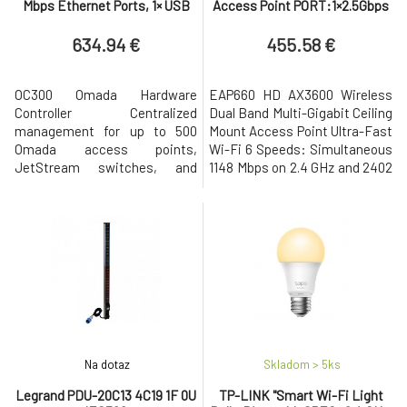
Mbps Ethernet Ports, 1× USB
Access Point PORT:1×2.5Gbps
3.0 Port FEATURE: Cloud
RJ45 PortSPEED:1148Mbps at
Access, Cen
2.4 GHz + 2402
634.94 €
455.58 €
OC300 Omada Hardware
EAP660 HD AX3600 Wireless
Controller Centralized
Dual Band Multi-Gigabit Ceiling
management for up to 500
Mount Access Point Ultra-Fast
Omada access points,
Wi-Fi 6 Speeds: Simultaneous
JetStream switches, and
1148 Mbps on 2.4 GHz and 2402
SafeStream routers. Cloud
Mbps on 5 GHz totals 3550
access to manage from
Mbps Wi-Fi speeds.† High-
anywhere, anytime. Locally
Density Connectivity: 4×
monitor and manage devices
increased capacity to connect
with the ultimate security and
more devices simultaneously.‡
stability. The Omada app for
Integrated into Omada SDN:
convenient management.
Zero-Touch Provisioning (ZTP)§
Industry-leading hardware
design with a
Na dotaz
Skladom > 5
ks
Legrand PDU-20C13 4C19 1F 0U
TP-LINK "Smart Wi-Fi Light