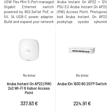
USW Flex Mini 5-Port managed
Aruba Instant On AP22 + 12V
Gigabit Ethernet switch
PSU EÚ Aruba Instant On AP22
powered by 802.3af/at PoE or
(RW) Access Point. Prístupový
5V, 1A USB-C power adapter.
bod Aruba Instant On AP22
Build and expand your network
poskytuje vysoko výkonné
with the UniFi® Switch, part of
súbežné funkcie 2,4 GHz a 5
the Ubiquiti Networks® UniFi
GHz Wi-Fi 6 (802.11ax) s
Enterprise System. The UniFi
rádiami MIMO (2 x 2 v 2,4 GHz, 2
Switch, model USW-Flex-Mini,
x 2 v 5 GHz) a zároveň
is a smart managed Gigabit
podporuje staršie 802.11a / b / g
switch. It offers 5 RJ45
/ n / ac bezdrôtové služby.
Ethernet ports, providing 1
KĽÚČOVÉ VLASTNOSTI Rýchly
802
Na dotaz
Na dotaz
Aruba Instant On AP22 (RW)
Aruba IOn 1930 8G 2SFP Switch
2x2 Wi-Fi 6 Indoor Access
Point
337.93 €
224.91 €