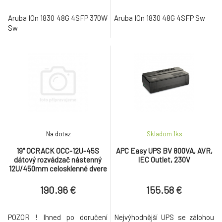
Aruba IOn 1830 48G 4SFP 370W
Aruba IOn 1830 48G 4SFP Sw
Sw
Na dotaz
Skladom 1
ks
19" OCRACK OCC-12U-45S
APC Easy UPS BV 800VA, AVR,
dátový rozvádzač nástenný
IEC Outlet, 230V
12U/450mm celosklenné dvere
190.96 €
155.58 €
POZOR ! Ihned po doručení
Nejvýhodnější UPS se zálohou