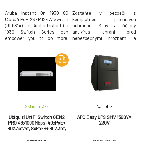
Aruba Instant On 1930 8G
Zostaňte v bezpečí s
Class4 PoE 2SFP 124W Switch
kompletnou prémiovou
(JL681A) The Aruba Instant On
ochranou. Silný a účinný
1930 Switch Series can
antivírus chráni pred
empower you to do more.
nebezpečnými hrozbami a
Affordable and easy-to-deploy,
útokmi. Legendárny firewall
these smart-managed, fixed-
ochráni vašu identitu a online
configuration Gigabit
súkromie. Oceneniami
switches are designed with
ovenčená prevencia pred
ZADARMO
the small business in mind. I/O
ransomware. Ochrana pred
Ports and Slots 8 RJ-45
phishingom pri online
autosensing 10/100/1000 Class
nákupoch a online bankingu v
4 PoE ports (I
reálnom čase. Windows,
Android, iOS Cena je
Skladom 3
ks
Na dotaz
Ubiquiti UniFi Switch GEN2
APC Easy UPS SMV 1500VA
PRO 48x1000Mbps, 40xPoE+
230V
802.3af/at, 8xPoE++ 802.3bt,
4xSFP+, LCM display)