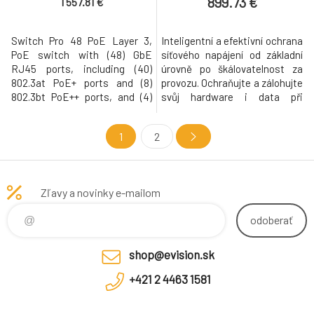
899.73 €
1 557.81 €
Switch Pro 48 PoE Layer 3,
Inteligentní a efektivní ochrana
PoE switch with (48) GbE
síťového napájení od základní
RJ45 ports, including (40)
úrovně po škálovatelnost za
802.3at PoE+ ports and (8)
provozu. Ochraňujte a zálohujte
802.3bt PoE++ ports, and (4)
svůj hardware i data při
10G SFP+ ports. The Switch Pro
výpadcích energie, nárazech a
48 PoE (USW Pro 48 PoE) is a
špičkách jednoduše a hlavně
1
2
fully managed switch with (40)
efektivně! Jedná se o skvělé
GbE, 802.3at PoE+ RJ45 ports,
řešení pro servery, prodejní
(8) GbE, 802.3bt PoE++ RJ45
terminály, směrovače,
ports, and (4) 10G SFP+ ports.
přepínače a další síťová
Zľavy a novinky e-mailom
The USW Pro 48 PoE combi
zařízení, které vytvoří bezpe
odoberať
shop@evision.sk
+421 2 4463 1581