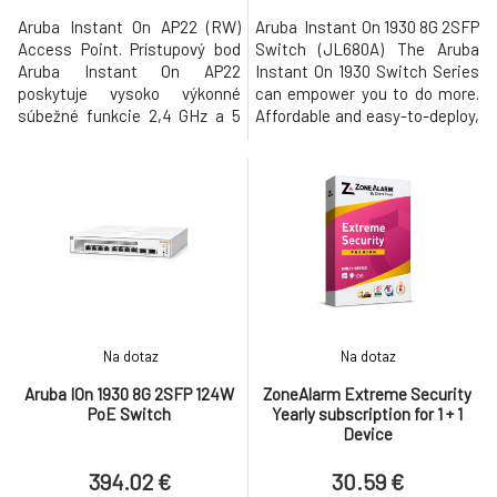
Aruba Instant On AP22 (RW)
Aruba Instant On 1930 8G 2SFP
Access Point. Prístupový bod
Switch (JL680A) The Aruba
Aruba Instant On AP22
Instant On 1930 Switch Series
poskytuje vysoko výkonné
can empower you to do more.
súbežné funkcie 2,4 GHz a 5
Affordable and easy-to-deploy,
GHz Wi-Fi 6 (802.11ax) s
these smart-managed, fixed-
rádiami MIMO (2 x 2 v 2,4 GHz,
configuration Gigabit switches
2 x 2 v 5 GHz) a zároveň
are designed with the small
podporuje staršie 802.11a / b / g
business in mind. I/O Ports and
/ n / ac bezdrôtové služby.
Slots 8 RJ-45 autosensing
KĽÚČOVÉ VLASTNOSTI Rýchly
10/100/1000 ports (IEEE 802.3
802.11ax Wi-Fi CERTIFIED 6
Type 10BASE-T, IE
(Wi-Fi 6) V
Na dotaz
Na dotaz
Aruba IOn 1930 8G 2SFP 124W
ZoneAlarm Extreme Security
PoE Switch
Yearly subscription for 1 + 1
Device
394.02 €
30.59 €