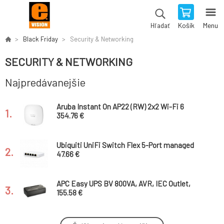
Košík
Menu
Hľadať
Black Friday
Security & Networking
SECURITY & NETWORKING
Najpredávanejšie
Aruba Instant On AP22 (RW) 2x2 Wi-Fi 6
1.
Indoor Access Point with DC Power Adapter
354.76 €
and Cord (EU) Bundle
Ubiquiti UniFi Switch Flex 5-Port managed
2.
Gigabit Ethernet switch powered by
47.66 €
802.3af/at PoE or 5V, 1A USB-C power adapt
APC Easy UPS BV 800VA, AVR, IEC Outlet,
3.
230V
155.58 €
19" OCRACK OCC-12U-45S dátový rozvádzač