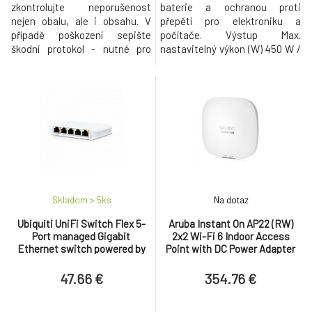
zkontrolujte neporušenost
baterie a ochranou proti
nejen obalu, ale i obsahu. V
přepětí pro elektroniku a
případě poškození sepište
počítače. Výstup Max.
škodní protokol - nutné pro
nastavitelný výkon (W) 450 W /
vyřízení reklamace - bez tohoto
800VA Výstupní kmitočet
protokolu není možno
(synchr. se sítí) 50/60 Hz +/- 1
reklamaci uznat. Popis: • výška
Hz Nesynchr. Topologie Line
12U (595 mm) • hloubka 450mm
interaktivní Typ křivky Iterační
• barva šedá • odnímatelné
aproximace sinusového
bočnice na obou stranách
průběhu Doba přechodu 6 ms
zamykatelné &bul
typical : 10 ms maximum
Vstup Kmitočet
Skladom > 5
ks
Na dotaz
Ubiquiti UniFi Switch Flex 5-
Aruba Instant On AP22 (RW)
Port managed Gigabit
2x2 Wi-Fi 6 Indoor Access
Ethernet switch powered by
Point with DC Power Adapter
802.3af/at PoE or 5V, 1A USB-C
and Cord (EU) Bundle
power adapt
47.66 €
354.76 €