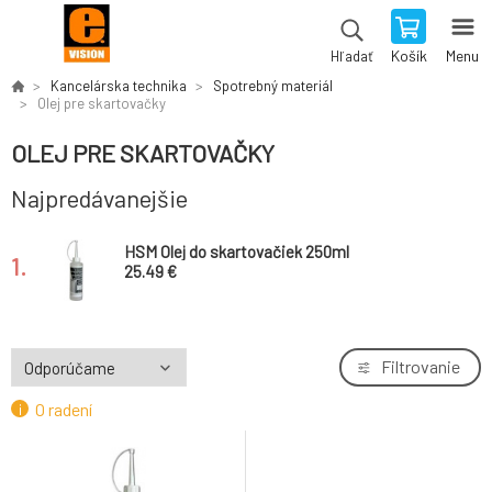
Košík
Menu
Hľadať
Kancelárska technika
Spotrebný materiál
Olej pre skartovačky
OLEJ PRE SKARTOVAČKY
Najpredávanejšie
HSM Olej do skartovačiek 250ml
1.
25.49 €
Filtrovanie
O radení