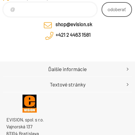
odoberať
shop@evision.sk
+421 2 4463 1581
Ďalšie informácie
Textové stránky
EVISION, spol. s r.o.
Vajnorská 137
83104 Bratislava