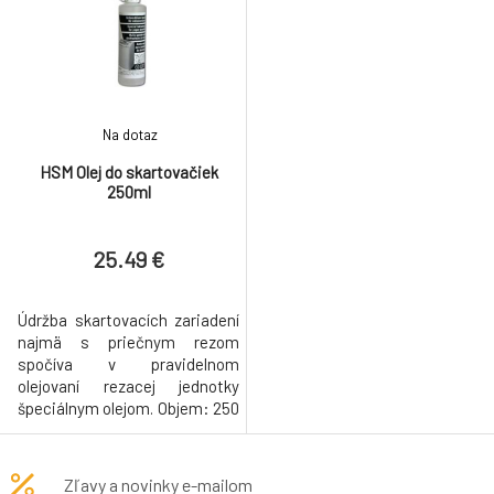
Na dotaz
HSM Olej do skartovačiek
250ml
25.49 €
Údržba skartovacích zariadení
najmä s priečnym rezom
spočíva v pravidelnom
olejovaní rezacej jednotky
špeciálnym olejom. Objem: 250
ml
Zľavy a novinky e-mailom