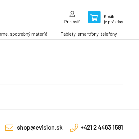
Košík
Prihlásiť
je prázdny
arne, spotrebný materiál
Tablety, smartfóny, telefóny
shop@evision.sk
+421 2 4463 1581