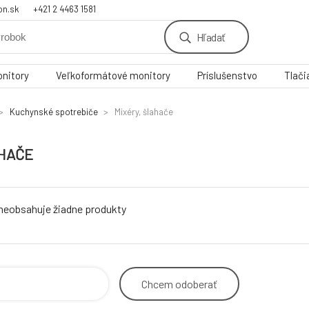
on.sk
+421 2 4463 1581
Hľadať
nitory
Veľkoformátové monitory
Príslušenstvo
Tlači
Kuchynské spotrebiče
Mixéry, šlahače
AHAČE
 neobsahuje žiadne produkty
Chcem
odoberať