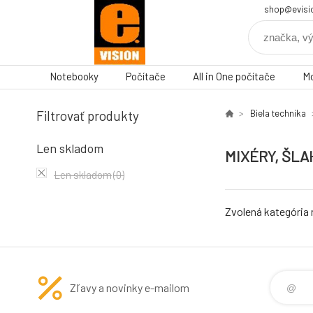
shop@evisi
Notebooky
Počítače
All in One počítače
Mo
Filtrovať produkty
Biela technika
Len skladom
MIXÉRY, ŠL
Len skladom
(0)
Zvolená kategória
Zľavy a novinky e-mailom