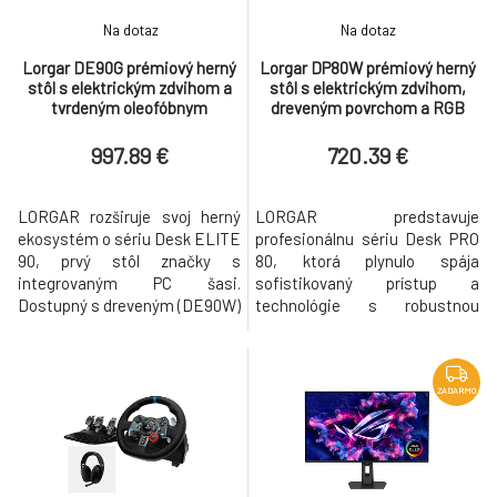
Na dotaz
Na dotaz
Lorgar DE90G prémiový herný
Lorgar DP80W prémiový herný
stôl s elektrickým zdvihom a
stôl s elektrickým zdvihom,
tvrdeným oleofóbnym
dreveným povrchom a RGB
skleneným povrchom,
ambientným osvetlením
Integrované PC šasi
997.89 €
720.39 €
LORGAR rozširuje svoj herný
LORGAR predstavuje
ekosystém o sériu Desk ELITE
profesionálnu sériu Desk PRO
90, prvý stôl značky s
80, ktorá plynulo spája
integrovaným PC šasi.
sofistikovaný prístup a
Dostupný s dreveným (DE90W)
technológie s robustnou
a tvrdeným skleneným
konštrukciou. Dostupná v
(DE90G) povrchom. Séria
dvoch vyhotoveniach povrchu –
ELITE 90 mení vaše
elegantné drevo (DP80W) a
pracovisko tým, že v šasi z
moderné tvrdené sklo (DP80G)
ZADARMO
hliníka leteckej kvality ukrýva
– séria PRO 80 ponúka ideálny
kompletný herný počítač.
základ pre akékoľvek herné
Kompatibilný s ATX
alebo profesionálne
základnými doskami a
pracovisko. Každý herný stôl