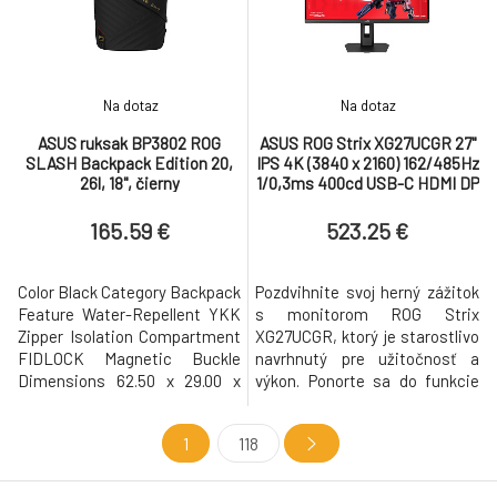
štýlovým ultratenkým profilom,
štýlovým ultratenkým profilom,
hrúbkou i
hrúbkou
Na dotaz
Na dotaz
ASUS ruksak BP3802 ROG
ASUS ROG Strix XG27UCGR 27"
SLASH Backpack Edition 20,
IPS 4K (3840 x 2160) 162/485Hz
26l, 18", čierny
1/0,3ms 400cd USB-C HDMI DP
čierny
165.59 €
523.25 €
Color Black Category Backpack
Pozdvihnite svoj herný zážitok
Feature Water-Repellent YKK
s monitorom ROG Strix
Zipper Isolation Compartment
XG27UCGR, ktorý je starostlivo
FIDLOCK Magnetic Buckle
navrhnutý pre užitočnosť a
Dimensions 62.50 x 29.00 x
výkon. Ponorte sa do funkcie
16.00 cm NB Compartment
Frame Rate Boost, ktorá
Size 39.90 x 29.80 x 3.20 cm
umožňuje monitoru
1
118
Weight 1.4 kg Material
jednoducho prepínať pomocou
Polyester PU Leather Package
klávesovej skratky do režimu
Contents Bag Warranty
1080p 485 Hz pre výkon