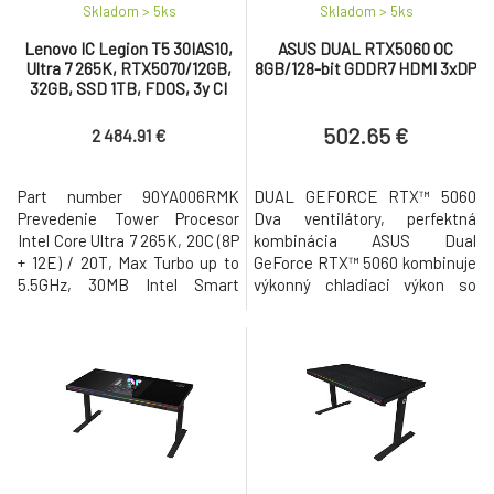
8.
Skladom > 5
ks
Skladom > 5
ks
(50TOPs), 16.0 1920x1200/OLED/300n, 16GB,
1 189.71 €
SSD 512GB, W11H, 3-3-0, Blue
Lenovo IC Legion T5 30IAS10,
ASUS DUAL RTX5060 OC
ZADARMO
Ultra 7 265K, RTX5070/12GB,
8GB/128-bit GDDR7 HDMI 3xDP
HP OmniBook X 17-de0070ncx, Ultra 5 325
32GB, SSD 1TB, FDOS, 3y CI
9.
(47TOPs), Touch/17.3 1920 x 1080/400n, 16GB,
1 545.11 €
SSD 512GB, W11Pro, 2-2-2, Silver
502.65 €
2 484.91 €
ZADARMO
Part number 90YA006RMK
DUAL GEFORCE RTX™ 5060
Prevedenie Tower Procesor
Dva ventilátory, perfektná
Intel Core Ultra 7 265K, 20C (8P
kombinácia ASUS Dual
+ 12E) / 20T, Max Turbo up to
GeForce RTX™ 5060 kombinuje
5.5GHz, 30MB Intel Smart
výkonný chladiaci výkon so
Cache Passmark CPU Mark:
širokou kompatibilitou.
58694 Pamäť 2x 16GB UDIMM
Pokročilé chladiace riešenia z
DDR5-5600 (64GB max, voľné
vlajkových grafických kariet –
sloty: 2) Pevný disk 1x 1TB SSD
vrátane dvoch ventilátorov
M.2 2280 PCIe® 4.0x4 NVMe®
Axial-tech pre optimalizáciu
(voľné sloty:Up to four drives,
prúdenia vzduchu k chladiču.
1x 3.5" HDD + 3x M.2 SSD) Gra
Navrhnutá v kompaktnom 2,5-
slotovom preved