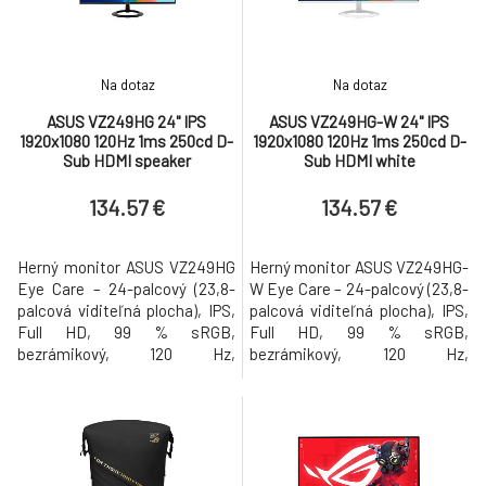
kompatibilita s G-SYNC,
pozorovacím uhlom 178° a
DisplayPort 2.1a (plná šírka pá
bezrámikovým dizajnom pre
pohlcujúc
Na dotaz
Na dotaz
ASUS VZ249HG 24" IPS
ASUS VZ249HG-W 24" IPS
1920x1080 120Hz 1ms 250cd D-
1920x1080 120Hz 1ms 250cd D-
Sub HDMI speaker
Sub HDMI white
134.57 €
134.57 €
Herný monitor ASUS VZ249HG
Herný monitor ASUS VZ249HG-
Eye Care – 24-palcový (23,8-
W Eye Care – 24-palcový (23,8-
palcová viditeľná plocha), IPS,
palcová viditeľná plocha), IPS,
Full HD, 99 % sRGB,
Full HD, 99 % sRGB,
bezrámikový, 120 Hz,
bezrámikový, 120 Hz,
SmoothMotion, 1 ms (MPRT),
SmoothMotion, 1 ms (MPRT),
Adaptive Sync, Eye Care Plus,
Adaptive Sync, Eye Care Plus,
Low Blue Light, Flicker Free,
Low Blue Light, Flicker Free,
montáž na stenu 23,8-palcový
montáž na stenu 23,8-palcový
herný monitor IPS s rozlíšením
herný monitor IPS s rozlíšením
Full HD (1920 x 1080) so
Full HD (1920 x 1080) so