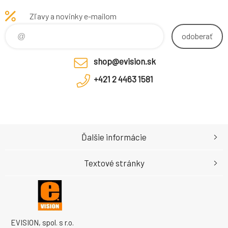
Booklet Dust Bag
pripravený na e-šport a
Zľavy a novinky e-mailom
Compatibility Model 18"
bleskurýchlu odozvu 0,3 ms
(min.). Zvládnite výzvy b
odoberať
shop@evision.sk
+421 2 4463 1581
Ďalšie informácie
Textové stránky
EVISION, spol. s r.o.