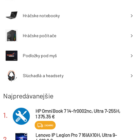
Hráčske notebooky
Hráčske počítače
Podložky pod myš
Slúchadlá a headsety
Najpredávanejšie
HP OmniBook 7 14-fr0002nc, Ultra 7-255H,
1.
14.0 2880x1800/OLED/120Hz/400n, UMA,
1 375.35 €
32GB, SSD 1TB, W11H, 2-2-2, Silver
ZADARMO
Lenovo IP Legion Pro 7 16IAX10H, Ultra 9-
2.