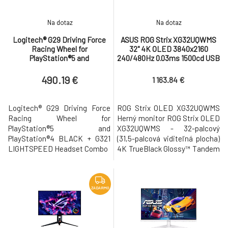
grafickými kartami d
LOR
Na dotaz
Na dotaz
Logitech® G29 Driving Force
ASUS ROG Strix XG32UQWMS
Racing Wheel for
32" 4K OLED 3840x2160
PlayStation®5 and
240/480Hz 0.03ms 1500cd USB
PlayStation®4 BLACK + G321
2xHDMI DP
Combo
490.19 €
1 163.84 €
Logitech® G29 Driving Force
ROG Strix OLED XG32UQWMS
Racing Wheel for
Herný monitor ROG Strix OLED
PlayStation®5 and
XG32UQWMS - 32-palcový
PlayStation®4 BLACK + G321
(31,5-palcová viditeľná plocha)
LIGHTSPEED Headset Combo
4K TrueBlack Glossy™ Tandem
WOLED, duálny režim (UHD pri
240 Hz, FHD pri 480 Hz), 0,03
ms (GTG), kompatibilný s G-
SYNC®, OLED Care Pro, Neo
ZADARMO
Proximity Sensor, VESA
DisplayHDR™ 500 True Black
31,5-palcový herný monitor 4K