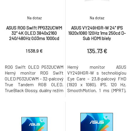
Tandem WOL
Na dotaz
Na dotaz
ASUS ROG Swift PPG32UCWM
ASUS VY249HGR-W 24" IPS
32" 4K OLED 3840x2160
1920x1080 120Hz 1ms 250cd D-
240/480Hz 0.03ms 1000cd
Sub HDMI biely
USB-C 2xHDMI DP
135.73 €
1 538.9 €
ROG Swift OLED PG32UCWM
Herný monitor ASUS
Herný monitor ROG Swift
VY249HGR-W s technológiou
OLED PG32UCWM – 32-palcový
Eye Care – 23,8-palcový FHD
True Tandem RGB OLED,
(1920 x 1080), IPS, 120 Hz,
TrueBlack Glossy, duálny režim
SmoothMotion, 1 ms (MPRT),
(4K pri 240 Hz, FHD pri 480
Adaptive Sync, technológia
Hz), 0,03 ms (GTG), vlastný
Eye Care Plus, filter modrého
chladič, technológia GaNFET,
svetla, Flicker Free,
OLED Care Pro, senzor
antibakteriálna úprava
priblíženia Neo, VESA
Širokouhlý FHD displej: 23,8-
DisplayHDR 400 True Black,
palcový IPS panel s