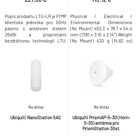
Popis produktu LTU-LR je PtMP
Physical / Electrical /
klientská jednotka pro 5GHz
Environmental Dimensions
pásmo s anténním ziskem
(No Mount) 452.3 x 78.7 x 54.4
26dBi a proprietární
mm (17.81 x 3.10 x 2.14") Weight
bezdrátovou technologií LTU,
(No Mount) 420 g (14.82 oz)
která není postavena na
Wind Survivability 200 km/h
limitovaném standardu 802.11,
(125 mph) Wind Loading 77 N @
čímž lze dosáhnout reálné
200 km/h (17.3 lbf @ 125 mph)
TCP/IP rychlosti 600Mbps+ (až
Mounting Kit Pole Mounting Kit
1Gbps+ s budoucím fw),
(Included) Max. Power
modulace až 4096 QAM (v
Consumption 7W Power Supply
budoucím fw) a vyšší spektrální
24V, 0.5A Giga
účinností 21.2 bps/
Na dotaz
Na dotaz
Ubiquiti NanoStation 5AC
Ubiquiti PrismAP-5-30 (Horn-
5-30) anténna pro
PrismStation 30st.