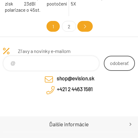
zisk 23dBi pootočení
5X
polarizace o 45st.
1
2
Zľavy a novinky e-mailom
odoberať
shop@evision.sk
+421 2 4463 1581
Ďalšie informácie