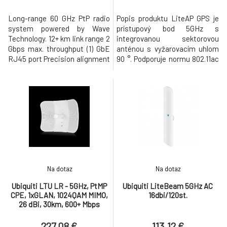
Long-range 60 GHz PtP radio
Popis produktu LiteAP GPS je
system powered by Wave
prístupový bod 5GHz s
Technology. 12+ km link range 2
integrovanou sektorovou
Gbps max. throughput (1) GbE
anténou s vyžarovacím uhlom
RJ45 port Precision alignment
90 °. Podporuje normu 802.11ac
mount Integrated GPS &
a GPS synchronizáciu, vďaka
Bluetooth
tomu dosahuje vysokej
priepustnosti 450+ Mbps.
LiteAP GPS má vstavanú
sektorovú anténu MIMO2x2 so
ziskom 17dBi a GPS modul.
Presná synchronizácia rámca
GPS umožňuje spoločne umi
Na dotaz
Na dotaz
Ubiquiti LTU LR - 5GHz, PtMP
Ubiquiti LiteBeam 5GHz AC
CPE, 1xGLAN, 1024QAM MIMO,
16dbi/120st.
26 dBi, 30km, 600+ Mbps
227.08 €
113.12 €