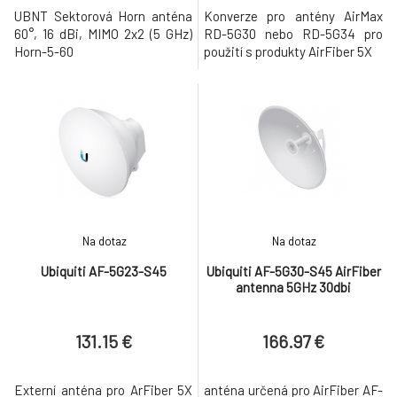
UBNT Sektorová Horn anténa
Konverze pro antény AirMax
60°, 16 dBi, MIMO 2x2 (5 GHz)
RD-5G30 nebo RD-5G34 pro
Horn-5-60
použití s produkty AirFiber 5X
Na dotaz
Na dotaz
Ubiquiti AF-5G23-S45
Ubiquiti AF-5G30-S45 AirFiber
antenna 5GHz 30dbi
131.15 €
166.97 €
Externí anténa pro ArFiber 5X
anténa určená pro AirFiber AF-