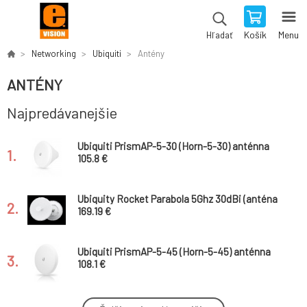
Košík
Menu
Hľadať
Networking
Ubiquiti
Antény
ANTÉNY
Najpredávanejšie
Ubiquiti PrismAP-5-30 (Horn-5-30) anténna
1.
pro PrismStation 30st.
105.8 €
Ubiquity Rocket Parabola 5Ghz 30dBi (anténa
2.
s rocket príslušenstvom, bez rocket)
169.19 €
Ubiquiti PrismAP-5-45 (Horn-5-45) anténna
3.
pro PrismStation 45st.
108.1 €
Ubiquity AirMax 5Ghz 17dBi 90 stupňov