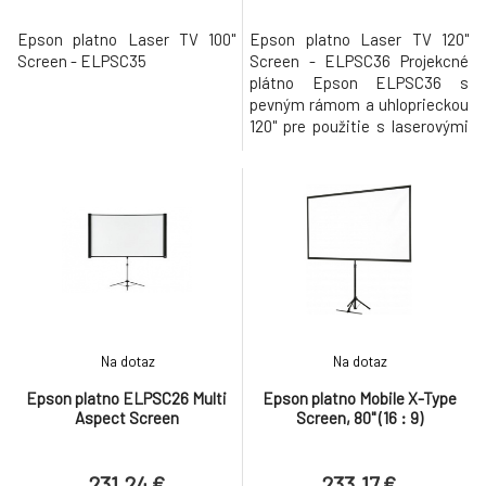
Epson platno Laser TV 100"
Epson platno Laser TV 120"
Screen - ELPSC35
Screen - ELPSC36 Projekcné
plátno Epson ELPSC36 s
pevným rámom a uhloprieckou
120" pre použitie s laserovými
projektormi s velmi krátkou
projekcnou vzdialenostou
Epson Ultra Short Throw.
Na dotaz
Na dotaz
Epson platno ELPSC26 Multi
Epson platno Mobile X-Type
Aspect Screen
Screen, 80" (16 : 9)
231.24 €
233.17 €