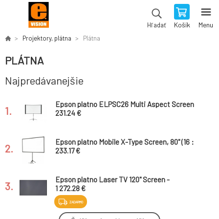
Košík
Menu
Hľadať
Projektory, plátna
Plátna
PLÁTNA
Najpredávanejšie
Epson platno ELPSC26 Multi Aspect Screen
1.
231.24 €
Epson platno Mobile X-Type Screen, 80" (16 :
2.
9)
233.17 €
Epson platno Laser TV 120" Screen -
3.
ELPSC36
1 272.28 €
ZADARMO
Epson platno Laser TV 100" Screen -