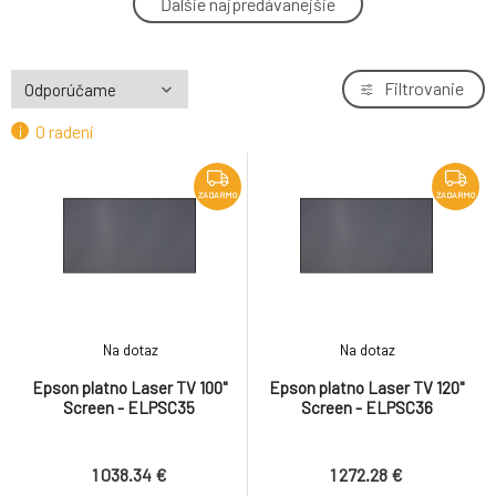
Ďalšie najpredávanejšie
4.
ELPSC35
1 038.34 €
ZADARMO
Filtrovanie
O radení
ZADARMO
ZADARMO
Na dotaz
Na dotaz
Epson platno Laser TV 100"
Epson platno Laser TV 120"
Screen - ELPSC35
Screen - ELPSC36
1 038.34 €
1 272.28 €