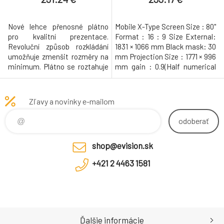
Nové lehce přenosné plátno
Mobile X-Type Screen Size : 80"
pro kvalitní prezentace.
Format : 16 : 9 Size External:
Revoluční způsob rozkládání
1831 × 1066 mm Black mask: 30
umožňuje zmenšit rozměry na
mm Projection Size : 1771 × 996
minimum. Plátno se roztahuje
mm gain : 0.9(Half numerical
do stran, nikoliv do výšky jako
value angle120°)
je obvyklé. Díky tomu je možné
vytvořit velkou projekční plochu
Zľavy a novinky e-mailom
při zachování malých rozměrů
pro transport. Dalším
odoberať
ulehčením práce je přepínač
formátů 4:3, 16:10 a 16:9,
shop@evision.sk
+421 2 4463 1581
Ďalšie informácie