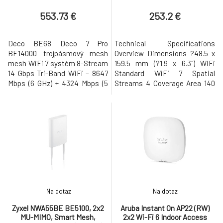
system.
553.73 €
253.2 €
Deco BE68 Deco 7 Pro
Technical Specifications
BE14000 trojpásmový mesh
Overview Dimensions ?48.5 x
mesh WiFi 7 systém 8-Stream
159.5 mm (?1.9 x 6.3") WiFi
14 Gbps Tri-Band WiFi – 8647
Standard WiFi 7 Spatial
Mbps (6 GHz) + 4324 Mbps (5
Streams 4 Coverage Area 140
GHz) + 688 Mbps (2,4 GHz).†
m2 (1,500 ft2) Max. Client
Bezprecedentná sieť 10 Gbps –
Count 200+ Uplink 2.5 GbE
1× 10 Gbps WAN/LAN port + 1×
Mounting Wall, Pole, Table
2,5 Gbps WAN/LAN port + 1× 1,0
stand (Mounts included)
Gbps port zabezpečuje
Weatherproofing IPX6
maximálnu flexibilitu a
(Installed with the outdoor
zvýšenú priepustnosť.§
mount) Power Method PoE
Bezdrôtový a káblový k
Performance MIMO 5 GHz 2 x 2
Na dotaz
Na dotaz
Zyxel NWA55BE BE5100, 2x2
Aruba Instant On AP22 (RW)
MU-MIMO, Smart Mesh,
2x2 Wi-Fi 6 Indoor Access