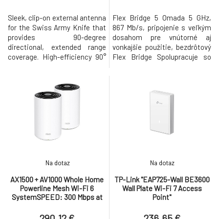
Sleek, clip-on external antenna
Flex Bridge 5 Omada 5 GHz,
for the Swiss Army Knife that
867 Mb/s, pripojenie s veľkým
provides 90-degree
dosahom pre vnútorné aj
directional, extended range
vonkajšie použitie, bezdrôtový
coverage. High-efficiency 90°
Flex Bridge Spolupracuje so
directional radiation pattern
zariadeniami Flex Bridge a
Optimized for dual-band,
Sector Bridge pre prepojenie
extended range coverage Clip-
Point-to-Point aj Point-to-
on attachment with support
Multipoint: Podporuje
for all Swiss Army Knife
prepojenie medzi zariadeniami
mounting methods
Flex Bridge, optimalizované
Weatherproof (outdoor
pre 8 uzlov a až 32 uzlov pri
exposed)
použit
Na dotaz
Na dotaz
AX1500 + AV1000 Whole Home
TP-Link "EAP725-Wall BE3600
Powerline Mesh Wi-Fi 6
Wall Plate Wi-Fi 7 Access
SystemSPEED: 300 Mbps at
Point"
2.4 GHz + 1201 Mbps at 5 GHz +
1000 Mbps PowerlineS
290.12 €
236.65 €