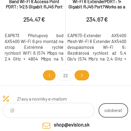
Band Wi-Fi 6 Access Point
Wi-Fi 6 ExtenderPORT: 1×
PORT: 1×2.5 Gigabit RJ45 Port
Gigabit RJ45 Port?Works as a
SPEED:574Mbps at 2.4 GHz +
downlink port in Extender
4804 Mbps at 5 GHz F
mode?works
254.47 €
234.67 €
EAP673 Přístupový bod
EAP673-Extender AX5400
AX5400 Wi-Fi 6 pro montáž na
Mesh Wi-Fi 6 Extender AX5400
strop Extrémně rychlé
dvoupásmová Wi-Fi 6:
rychlosti WiFi 6 (574 Mbps na
Bezdrátová rychlost až 5,4
2.4 GHz + 4804 Mbps na 5
Gb/s (574 Mb/s na 2,4 GHz +
GHz).† Integrované do Omada
4804 Mb/s na 5 GHz).†
SDN, podporující
Eliminace mrtvých zón Wi-Fi:
1
22
centralizovanou správu v
Čtyři vysoce ziskové externí
cloudu, ZTP* a další funkce. 160
antény rozšiřují WiFi signál do
MHz kanál zdvojnásobuje
každé mrtvé zóny. Prodlužuje
přenos dat při maximální
dosah Wi-Fi sítě postavené z
Zľavy a novinky e-mailom
rychlosti na jednom streamu.‡
přístupových bodů Omada
Pokročilé funkce: Podporuje be
EAP.* Režim AP: St
odoberať
shop@evision.sk