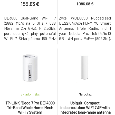
2.4 GHz +
GB LAN p
155.83 €
1 086.68 €
BE3600 Dual-Band Wi-Fi 7
Zyxel WBE665S Ruggedised
(2882 Mb/s na 5 GHz + 688
BE22K 4x4x4 MU-MIMO, Smart
Mb/s na 2,4 GHz). 1× 2,5GbE
Antenna, Triple Radio, Incl 1
port odomyká plný potenciál
year Nebula Pro, 1x1/2.5/5/10
Wi-Fi 7. Šírka pásma 160 MHz
GB LAN port, PoE++ (802.3bt),
umožňuje oveľa viac
Standalone/Nebula Cloud
simultánnych prenosov.‡Multi-
Managed, Excluding Power
RUs zabezpečujú vysoký výkon
Adapter
vašej siete. Pokročilé funkcie:
Centralizovaná správa, Mesh a
plynulý roaming. HARDWARE
FEATURES Interface 1× 2.5G
Ethernet
Skladom 2
ks
Na dotaz
TP-LINK "Deco 7 Pro BE14000
Ubiquiti Compact
Tri-Band Whole Home Mesh
indoor/outdoor WiFi 7 AP with
WiFi 7 System
integrated long-range antenna