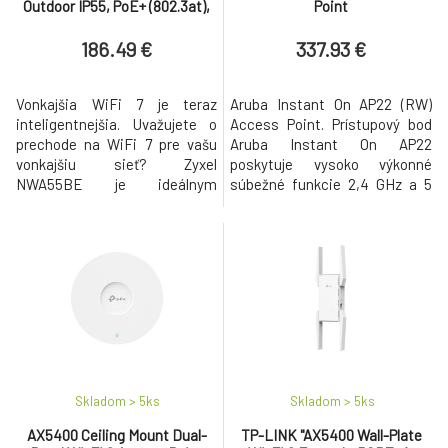
Outdoor IP55, PoE+ (802.3at),
Point
Standalone/Nebula Cloud
Managed Including Power
186.49 €
337.93 €
Adapt
Vonkajšia WiFi 7 je teraz
Aruba Instant On AP22 (RW)
inteligentnejšia. Uvažujete o
Access Point. Prístupový bod
prechode na WiFi 7 pre vašu
Aruba Instant On AP22
vonkajšiu sieť? Zyxel
poskytuje vysoko výkonné
NWA55BE je ideálnym
súbežné funkcie 2,4 GHz a 5
riešením. Router BE5100 (2,4
GHz Wi-Fi 6 (802.11ax) s
GHz: 2x2:2, 5 GHz: 2x2:2) je
rádiami MIMO (2 x 2 v 2,4 GHz, 2
poháňaný štvorjadrovým
x 2 v 5 GHz) a zároven
procesorom Qualcomm a
podporuje staršie 802.11a / b / g
ponúka rýchlosť WiFi 7 až 5,1
/ n / ac bezdrôtové služby.
Gb/s pre výkon na podnikovej
KLÚCOVÉ VLASTNOSTI Rýchly
úrovni. Jeho 2,5 GbE port
802.11ax Wi-Fi CERTIFIED 6
zaisťuje cenovo výhodný a
(Wi-Fi 6) V
Skladom > 5
ks
Skladom > 5
ks
AX5400 Ceiling Mount Dual-
TP-LINK "AX5400 Wall-Plate