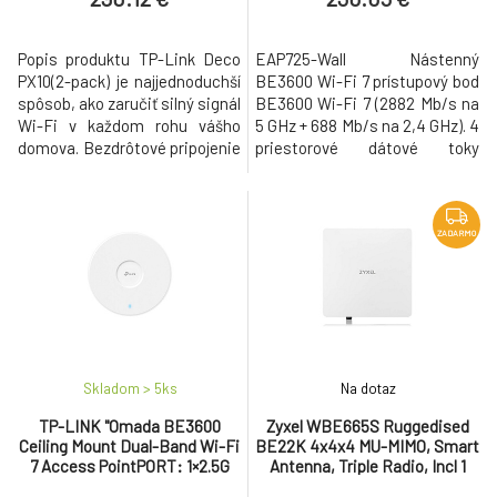
Popis produktu TP-Link Deco
EAP725-Wall Nástenný
PX10(2-pack) je najjednoduchší
BE3600 Wi-Fi 7 prístupový bod
spôsob, ako zaručiť silný signál
BE3600 Wi-Fi 7 (2882 Mb/s na
Wi-Fi v každom rohu vášho
5 GHz + 688 Mb/s na 2,4 GHz). 4
domova. Bezdrôtové pripojenie
priestorové dátové toky
a voliteľné prepojenie všetkých
(Spatial Streams) 1× 2.5G PoE
jednotiek buď ethernetovým
vstupný port + 1× 2.5G PoE
káblom, bezdrôtovo, pomocou
priechodný port + 2× Gigabitové
powerline alebo kombinovane
RJ45 porty. Šírka pásma 160
ZADARMO
poskytujú ešte vyššiu sieťovú
MHz umožňuje oveľa viac
rýchlosť a skutočne
súbežných prenosov. Multi-RU
bezproblémové pokrytie. Chc
zabezpečujú vysoký výkon
Skladom > 5
ks
Na dotaz
TP-LINK "Omada BE3600
Zyxel WBE665S Ruggedised
Ceiling Mount Dual-Band Wi-Fi
BE22K 4x4x4 MU-MIMO, Smart
7 Access PointPORT: 1×2.5G
Antenna, Triple Radio, Incl 1
RJ45 PortSPEED: 688Mbps at
year Nebula Pro, 1x1/2.5/5/10