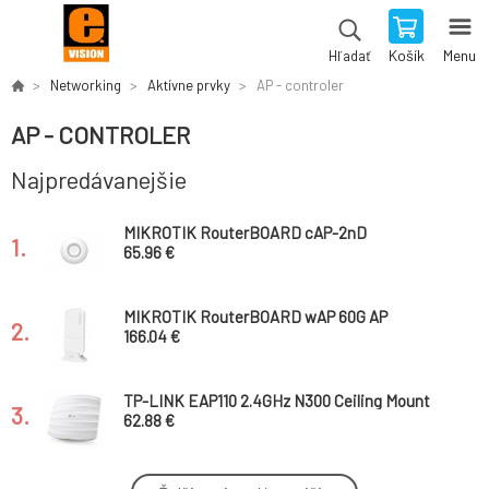
Košík
Menu
Hľadať
Networking
Aktívne prvky
AP - controler
AP - CONTROLER
Najpredávanejšie
MIKROTIK RouterBOARD cAP-2nD
1.
65.96 €
MIKROTIK RouterBOARD wAP 60G AP
2.
166.04 €
TP-LINK EAP110 2.4GHz N300 Ceiling Mount
3.
Access Point, Qualcomm, 1 10/100Mbps LAN,
62.88 €
Passive PoE, 2 Internal Antennas
TP-LINK "AX1800 Whole Home Mesh Wi-Fi 6