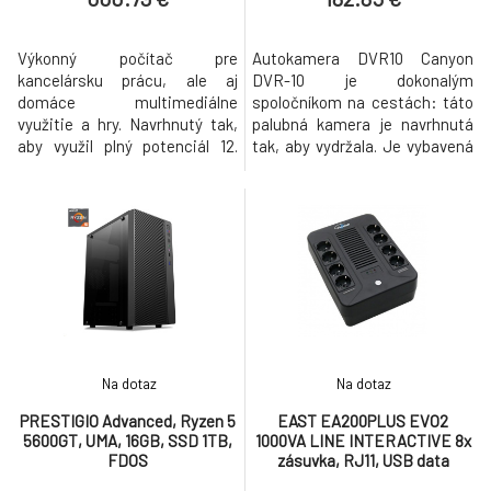
Výkonný počítač pre
Autokamera DVR10 Canyon
kancelársku prácu, ale aj
DVR-10 je dokonalým
domáce multimediálne
spoločníkom na cestách: táto
využitie a hry. Navrhnutý tak,
palubná kamera je navrhnutá
aby využil plný potenciál 12.
tak, aby vydržala. Je vybavená
generácie procesorov Intel®
snímačom Sony Starvis 307,
Core™ S ešte vyšším výkonom
zachytáva čisté zábery aj pri
pre náročné programy a hry a
slabom osvetlení, pričom 140°
väčším počtom jadier pre úlohy
zorné pole zaisťuje komplexné
na pozadí vám procesory Intel
pokrytie. Palubná kamera je
Core 12. generácie umožňujú
dodávaná s magnetickým
robiť viac vecí rýchlejšie. Či už
držiakom pre jednoduchú
ide
inštaláciu a v
Na dotaz
Na dotaz
PRESTIGIO Advanced, Ryzen 5
EAST EA200PLUS EVO2
5600GT, UMA, 16GB, SSD 1TB,
1000VA LINE INTERACTIVE 8x
FDOS
zásuvka, RJ11, USB data