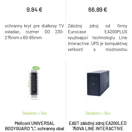
9.84 €
66.89 €
ochranny kryt pre dialkovy TV
Záložný zdroj od firmy
ovladac, rozmer DO 230-
Eurocase EA200PLUS
275mm x 60-65mm
využívajúci technológiu Line
Interactive. UPS je kompaktnej
veľkosti s možnosťou
zavesenia na stenu. Zariadenie
má 4 výstupy pre pripojenie
zariadení a to 2 výstupy s
podporou zálohovania a 2 len s
prepäťovou ochranou. Záložný
zdroj disponuje aj predným
panelom, na ktorom je vypínač
ON/OFF a 3 LE
Skladom > 5
ks
Skladom > 5
ks
Meliconi UNIVERSAL
EAST záložný zdroj EA200LED
BODYGUARD "L", ochranny obal
750VA LINE INTERACTIVE