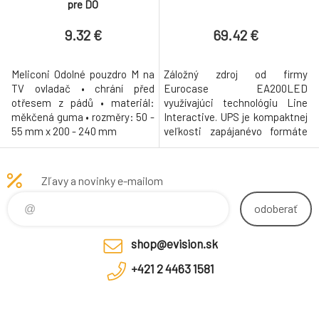
pre DO
9.32 €
69.42 €
Meliconi Odolné pouzdro M na
Záložný zdroj od firmy
TV ovladač • chrání před
Eurocase EA200LED
otřesem z pádů • materiál:
využívajúci technológiu Line
měkčená guma • rozměry: 50 -
Interactive. UPS je kompaktnej
55 mm x 200 - 240 mm
veľkosti zapájanévo formáte
Tower. Zdroj je riadený
mikroprocesorom a je
vybavený komunikačným
Zľavy a novinky e-mailom
rozhraním USB. K tomu slúži
dodávaný softvér pre
odoberať
desktopové OS MS Windows.
Zariadenie obsahuje aj
shop@evision.sk
prepäťovú ochranu a ochranu
telefónnej linky
+421 2 4463 1581