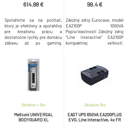
614.88 €
99.4 €
Spoľahnite sa na počítač,
Záložný zdroj Eurocase, model
ktorý je efektívny a spoľahlivý
EA2100P 1000VA
pre kreatívnu prácu a
Popis/vlastnosti Záložný zdroj
dostatočne rýchly pre domácu
"Line interactive" EA2100P
zábavu až po gaming.
kompaktnej veľkosti.
Desktopové procesory AMD
Konštrukcia umožňuje aj
Ryzen ™ 5000 G-Series s
zavesenie na stenu Na čelnom
grafikou Radeon ™ poskytujú
paneli vypínač ON/OFF a
ultrarýchlu odozvu a
indikačná LED Špecifikácia
viacvláknový výkon pre bežné
Kapacita / výkon 1000VA /
počítače. Sú navrhnuté so
600W Vstupné napájanie 230V
špičkovou 7nm výrobnou
AC, 50Hz (pracovný rozsah
technológiou procesora „Zen 3“
napätia 162-295V) Výstup 230
pre
Skladom > 5
ks
Skladom 3
ks
Meliconi UNIVERSAL
EAST UPS 650VA EA200PLUS
BODYGUARD XL
EVO, Line interactive, 4x FR