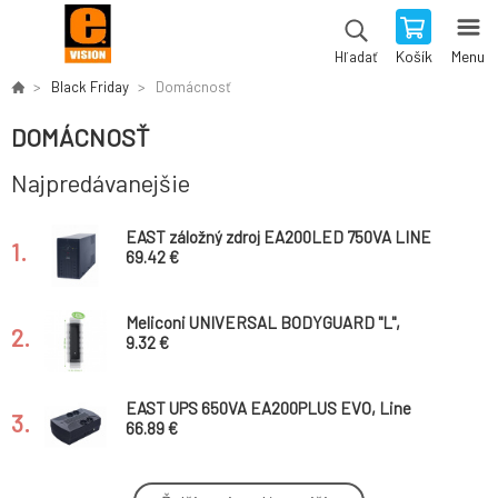
Košík
Menu
Hľadať
Black Friday
Domácnosť
DOMÁCNOSŤ
Najpredávanejšie
EAST záložný zdroj EA200LED 750VA LINE
1.
INTERACTIVE
69.42 €
Meliconi UNIVERSAL BODYGUARD "L",
2.
ochranny obal pre DO
9.32 €
EAST UPS 650VA EA200PLUS EVO, Line
3.
interactive, 4x FR
66.89 €
Meliconi UNIVERSAL BODYGUARD XL