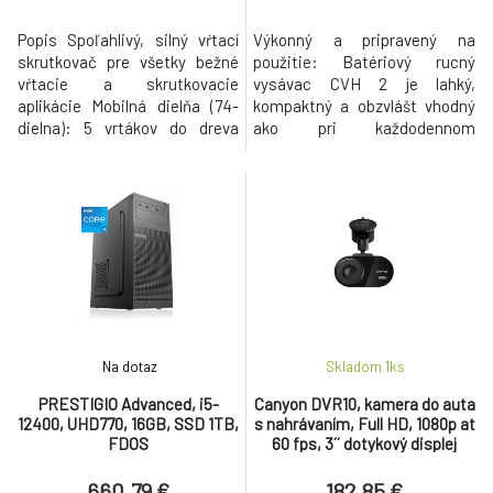
Popis Spoľahlivý, silný vŕtací
Výkonný a pripravený na
skrutkovač pre všetky bežné
použitie: Batériový rucný
vŕtacie a skrutkovacie
vysávac CVH 2 je lahký,
aplikácie Mobilná dielňa (74-
kompaktný a obzvlášt vhodný
dielna): 5 vrtákov do dreva
ako pri každodennom
(4/5/6/8/10mm), 14 HSS-
upratovaní v kuchyni,
vrtákov
obývacke, spálni a aute.
(1,5/1,5/2/2/2,5/3/3/3,5/4/4,5/5/5,5/6/6,5mm),
Pôsobivý výkon: rucný vysávac
20 Schrauberbits Länge 25mm
CVH 2 napájaný z batérie je
(PH1/PH2/PH2/PH3/PZ1/PZ2/PZ2/PZ2/PZ3/H3/H4/H5/H6/T15/T20/
lahké, ale výkonné zariadenie
10 skrutkovacích bi
na odstránenie príležitostných
necistôt, ako sú omrvinky,
prach a vlasy z rôznych
Na dotaz
Skladom 1
ks
PRESTIGIO Advanced, i5-
Canyon DVR10, kamera do auta
12400, UHD770, 16GB, SSD 1TB,
s nahrávaním, Full HD, 1080p at
FDOS
60 fps, 3´´ dotykový displej
660.79 €
182.85 €