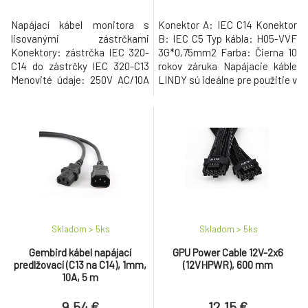
Napájací kábel monitora s
Konektor A: IEC C14 Konektor
lisovanými zástrčkami
B: IEC C5 Typ kábla: H05-VVF
Konektory: zástrčka IEC 320-
3G*0,75mm2 Farba: Čierna 10
C14 do zástrčky IEC 320-C13
rokov záruka Napájacie káble
Menovité údaje: 250V AC/10A
LINDY sú ideálne pre použitie v
Farba: čierna Technické
profesionálnych priestoroch
špecifikácie Skupina
(nahrávacie štúdiá,
produktov Kábel Typ produktu
osvetľovacie systémy a tiež
Napájacie káble Farba čierna
pre eventové miesta
Dĺžka 1 m Pripojovacie porty
akéhokoľvek druhu a pod.) – ale
IEC320 C14, 10A Samec /
môžete ich použiť aj v
IEC320 C13, 10A Samec Strana
súkromných priestoroch.
1 Typ konektora IEC320
Vďaka vysokej t
Skladom > 5
ks
Skladom > 5
ks
Gembird kábel napájací
GPU Power Cable 12V-2x6
predlžovací (C13 na C14), 1mm,
(12VHPWR), 600 mm
10A, 5 m
9.54 €
12.15 €