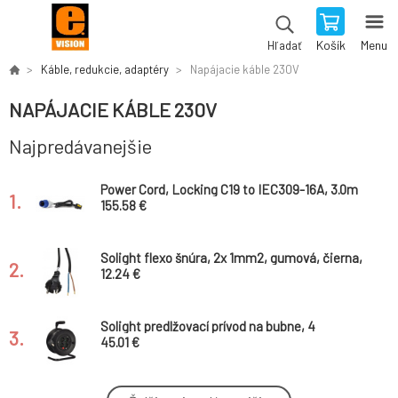
Košík
Menu
Hľadať
Káble, redukcie, adaptéry
Napájacie káble 230V
NAPÁJACIE KÁBLE 230V
Najpredávanejšie
Power Cord, Locking C19 to IEC309-16A, 3.0m
1.
155.58 €
Solight flexo šnúra, 2x 1mm2, gumová, čierna,
2.
5m
12.24 €
Solight predlžovací prívod na bubne, 4
3.
zásuvky, čierny kábel 3x 1,0mm2, 15m
45.01 €
Solight predlžovací prívod, 4 zásuvky, biely,