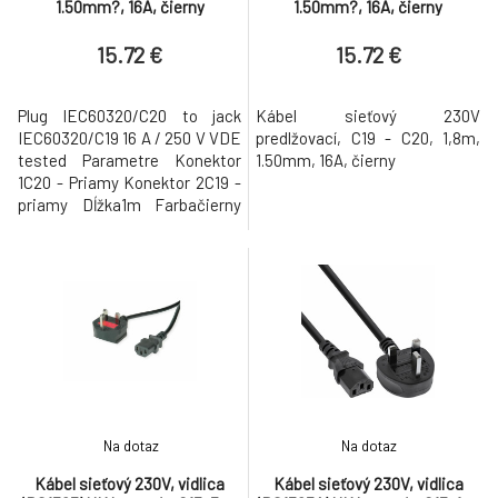
1.50mm?, 16A, čierny
1.50mm?, 16A, čierny
15.72 €
15.72 €
Plug IEC60320/C20 to jack
Kábel sieťový 230V
IEC60320/C19 16 A / 250 V VDE
predlžovací, C19 - C20, 1,8m,
tested Parametre Konektor
1.50mm, 16A, čierny
1C20 - Priamy Konektor 2C19 -
priamy Dĺžka1m Farbačierny
Prierez Vodiča1.50mm2
LSOHnie
Na dotaz
Na dotaz
Kábel sieťový 230V, vidlica
Kábel sieťový 230V, vidlica