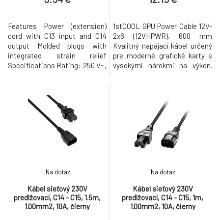
Features Power (extension)
1stCOOL GPU Power Cable 12V-
cord with C13 input and C14
2x6 (12VHPWR), 600 mm
output Molded plugs with
Kvalitný napájací kábel určený
integrated strain relief
pre moderné grafické karty s
Specifications Rating: 250 V~,
vysokými nárokmi na výkon.
10 A (2500 W) Wire diameter: 3
Tento model je primárne
x 1.00 mm? Connector 1: C13
navrhnutý pre zdroj 1stCOOL
Connector 2: C14 Length: 5 m
WHITE STORM 700 85+ EVO,
ale vďaka kompatibilite ho
možno použiť aj s ďalšími
zdrojmi vybavenými
konektormi 12V-2x6 alebo
12VHPWR. Kábel disponuje
Na dotaz
Na dotaz
Kábel sieťový 230V
Kábel sieťový 230V
predlžovací, C14 - C15, 1.5m,
predlžovací, C14 - C15, 1m,
1.00mm2, 10A, čierny
1.00mm2, 10A, čierny