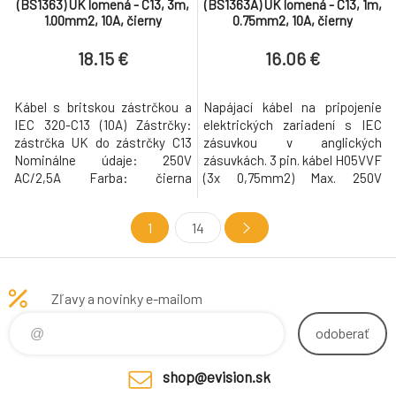
(BS1363) UK lomená - C13, 3m,
(BS1363A) UK lomená - C13, 1m,
1.00mm2, 10A, čierny
0.75mm2, 10A, čierny
18.15 €
16.06 €
Kábel s britskou zástrčkou a
Napájací kábel na pripojenie
IEC 320-C13 (10A) Zástrčky:
elektrických zariadení s IEC
zástrčka UK do zástrčky C13
zásuvkou v anglických
Nominálne údaje: 250V
zásuvkách. 3 pin. kábel H05VVF
AC/2,5A Farba: čierna
(3x 0,75mm2) Max. 250V
Technické špecifikácie
vrátane 7A poistka v anglickej
Skupina produktov Kábel Typ
zástrčke Parametre Konektor
1
14
produktu Napájacie káble
1UK / Anglicko - Lomená
Farba čierna Dĺžka 3 m
Konektor 2C13 - priamy Dĺžka -
Pripojovacie porty BS 1363
1m Farba - čierny Prierez
Samec / IEC320 C13, 10A
Vodiča - 0.75mm2 LSOH - nie
Zľavy a novinky e-mailom
Samec Strana 1 Typ konektora
BS 1363 Strana 1 Pohlavie
odoberať
konek
shop@evision.sk