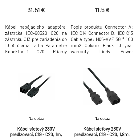
31.51 €
11.5 €
Kábel napájacieho adaptéra,
Popis produktu Connector A:
zástrčka IEC-60320 C20 na
IEC C14 Connector B: IEC C13
zástrčku C13 pre zariadenia do
Cable type: H05-VVF 3G * 1.00
10 A čierna farba Parametre
mm2 Colour: Black 10 year
Konektor 1 - C20 - Priamy
warranty Lindy Power
Konektor 2 - C13 - priamy Dĺžka
Extension Cables are high
- 3m Farba - čierny Prierez
quality, reliable power delivery
Vodiča - 1.50mm2 LSOH - nie
connections for use in a wide
variety of professional and
home environments. These
cables are perfect for use in
offices,
Na dotaz
Na dotaz
Kábel sieťový 230V
Kábel sieťový 230V
predlžovací, C19 - C20, 1m,
predlžovací, C19 - C20, 1,8m,