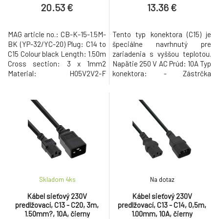
20.53 €
13.36 €
MAG article no.: CB-K-15-1.5M-
Tento typ konektora (C15) je
BK (YP-32/YC-20) Plug: C14 to
špeciálne navrhnutý pre
C15 Colour black Length: 1.50m
zariadenia s vyššou teplotou.
Cross section: 3 x 1mm2
Napätie 250 V AC Prúd: 10A Typ
Material: H05V2V2-F
konektora: - Zástrčka
Approval: VDE RoHS
IEC60320 C14 - Zásuvka
compliant Packaging: Bulk
IEC60320 C15 Konštrukcia
kábla: 3 vodiče Vodiče/drôty:
prierez 1,0 mm2 Materiál: PVC
Farba: Čierna
Skladom 4
ks
Na dotaz
Kábel sieťový 230V
Kábel sieťový 230V
predlžovací, C13 - C20, 3m,
predlžovací, C13 - C14, 0,5m,
1.50mm?, 10A, čierny
1.00mm, 10A, čierny