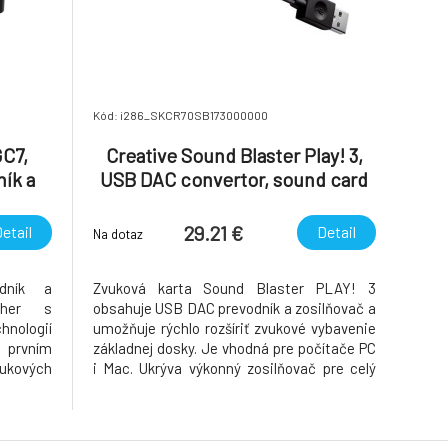
Kód: i286_SKCR70SB173000000
GC7,
Creative Sound Blaster Play! 3,
ník a
USB DAC convertor, sound card
zoly,
terná
29.21 €
etail
Detail
Na dotaz
odník a
Zvuková karta Sound Blaster PLAY! 3
 her s
obsahuje USB DAC prevodník a zosilňovač a
hnologií
umožňuje rýchlo rozšíriť zvukové vybavenie
 prvním
základnej dosky. Je vhodná pre počítače PC
ukových
i Mac. Ukrýva výkonný zosilňovač pre celý
 vítězný
rad slúchadiel: od jednoduchých mobilných
řístup k
slúchadiel do uší po herné a štúdiové
ství
slúchadlá. Softvér Sound Blaster PLAY! 3