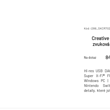
Kód: i286_SKCR70
Creative
zvuková 
prevodník a
X-FI
8
Na dotaz
Hi-res USB DAC
Super X-Fi® 
Windows PC |
Nintendo Swi
detaily, které js
zesilovači Soun
speciální tak,
přinášel silný a