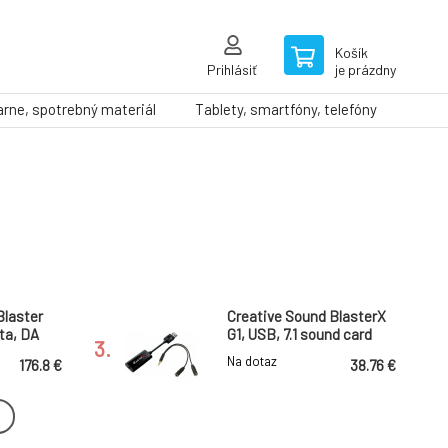
Košík
Prihlásiť
je prázdny
arne, spotrebný materiál
Tablety, smartfóny, telefóny
Blaster
Creative Sound BlasterX
ta, DA
G1, USB, 7.1 sound card
3.
lňovač pre
Na dotaz
176.8 €
38.76 €
ogr.
 externá
Blaster
Creative Sound Blaster
a, HiRes
X4, zvuková karta 7.1,