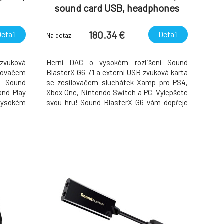
sound card USB, headphones
amplifier
180.34 €
etail
Detail
Na dotaz
zvuková
Herní DAC o vysokém rozlišení Sound
lovačem
BlasterX G6 7.1 a externí USB zvuková karta
í Sound
se zesilovačem sluchátek Xamp pro PS4,
and-Play
Xbox One, Nintendo Switch a PC. Vylepšete
 vysokém
svou hru! Sound BlasterX G6 vám dopřeje
storovým
působivější zážitek ve srovnání s tím, jaký
vukového
dostanete od zvuku své výchozí základní
itek pro
desky nebo jakéhokoli jiného USB herního
DAC na trhu.