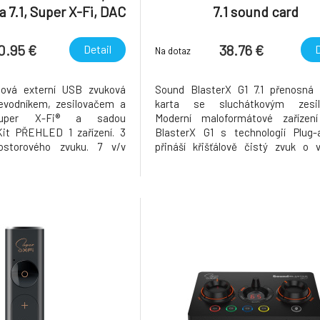
a 7.1, Super X-Fi, DAC
7.1 sound card
ík a slúchadlový
vač, USB, externá
0.95 €
38.76 €
Detail
D
Na dotaz
álová externí USB zvuková
Sound BlasterX G1 7.1 přenosná 
evodníkem, zesilovačem a
karta se sluchátkovým zesi
 Super X-Fi® a sadou
Moderní maloformátové zařízen
t PŘEHLED 1 zařízení. 3
BlasterX G1 s technologií Plug-
rostorového zvuku. 7 v/v
přináší křišťálově čistý zvuk o
nd Blaster X4 představuje
rozlišení s 7.1 HD pozičním pro
zálnímu dokonalému zvuku.
zvukem. Nabízí okamžité posílení z
7.1 kanálový diskrétní zvuk
výkonu pro intenzivní herní záž
é reproduktory
stolní počítač, Mac a PS4.