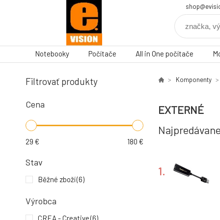
shop@evisi
Notebooky
Počítače
All in One počítače
Mo
Filtrovať produkty
Komponenty
Cena
EXTERNÉ
Najpredávane
29
€
180
€
Stav
1.
Běžné zboží
(6)
Výrobca
CREA - Creative
(6)