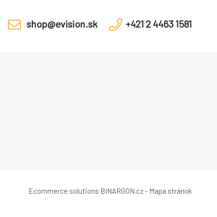
h prvků
Control Panel
shop@evision.sk
+421 2 4463 1581
Ecommerce solutions
BINARGON.cz
-
Mapa stránok