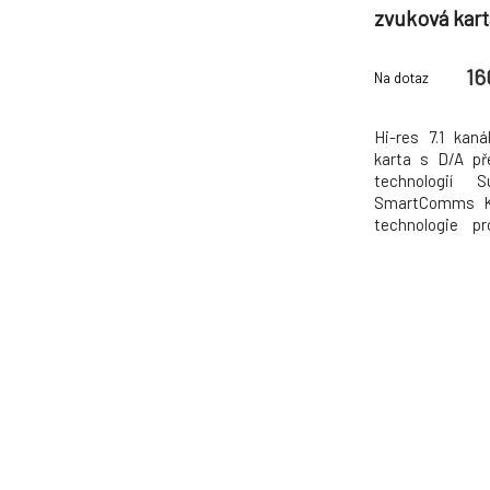
zvuková kart
prevodn
zosilňo
16
Na dotaz
Hi-res 7.1 kan
karta s D/A př
technologií
SmartComms Ki
technologie p
konektorů. Sou
posun k univer
Více kanálů Až 
pro vícekanálov