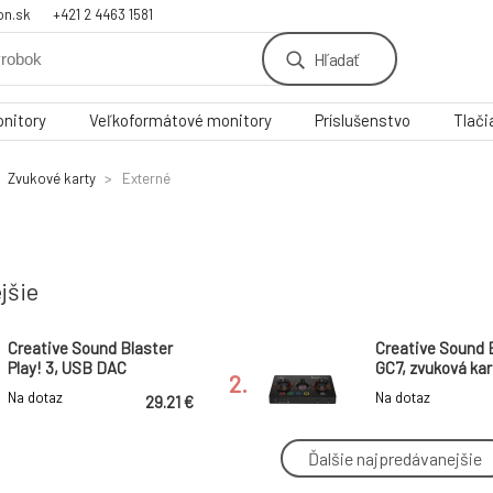
on.sk
+421 2 4463 1581
Hľadať
nitory
Veľkoformátové monitory
Príslušenstvo
Tlači
Zvukové karty
Externé
jšie
Creative Sound Blaster
Creative Sound 
Play! 3, USB DAC
GC7, zvuková kar
2.
convertor, sound card
prevodník a zosi
Na dotaz
Na dotaz
29.21 €
herné konzoly, pr
tlač,Super X-FI,
Ďalšie najpredávanejšie
Creative Sound BlasterX
Creative Sound 
G6, sound card USB,
X1, zvuková kart