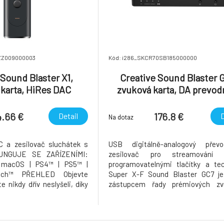
ZZ009000003
Kód: i286_SKCR70SB185000000
 Sound Blaster X1,
Creative Sound Blaster 
karta, HiRes DAC
zvuková karta, DA prevod
 zosilňovač so Super
zosilňovač pre herné kon
, USB, externá
progr. tlač,Super X-FI, ex
4.66 €
176.8 €
Detail
D
Na dotaz
 a zesilovač sluchátek s
USB digitálně-analogový přev
FUNGUJE SE ZAŘÍZENÍMI:
zesilovač pro streamování
 macOS | PS4™ | PS5™ |
programovatelnými tlačítky a tec
tch™ PŘEHLED Objevte
Super X-F Sound Blaster GC7 je
te nikdy dřív neslyšeli, díky
zástupcem řady prémiových zv
d Blaster X1. Byl navržen
řešení pro zkušené hráče a přináší
 aby do vašich sluchátek
recept na pokoření každé hry - p
 dokonale čistý zvuk. Super
nepřebernému množ