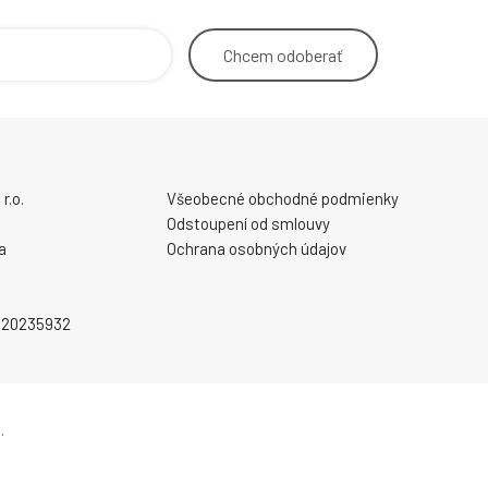
 Blaster X
programovatelných ovládacíc
integrovaných p
Chcem
odoberať
r.o.
Všeobecné obchodné podmienky
Odstoupení od smlouvy
a
Ochrana osobných údajov
2020235932
.