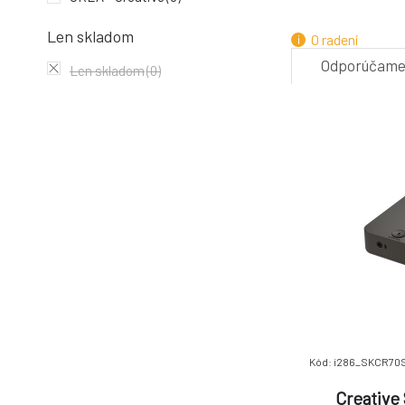
4.
Len skladom
O radení
Odporúčam
Len skladom
(0)
Kód: i286_SKCR70
Creative