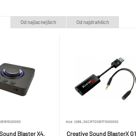
5.
headphones amplifier
DAC prevodník a
Na dotaz
Na dotaz
180.34 €
zosilňovač so Su
USB, externá
e
Od najlacnejších
Od najdrahších
SB181500000
Kód: i286_SKCR70SB171000000
 Sound Blaster X4,
Creative Sound BlasterX G1