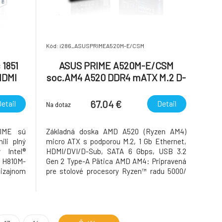
Kód: i286_ASUSPRIMEA520M-E/CSM
1851
ASUS PRIME A520M-E/CSM
HDMI
soc.AM4 A520 DDR4 mATX M.2 D-
Sub DVI HDMI
67.04 €
etail
Detail
Na dotaz
RIME sú
Základná doska AMD A520 (Ryzen AM4)
ili plný
micro ATX s podporou M.2, 1 Gb Ethernet,
 Intel®
HDMI/DVI/D-Sub, SATA 6 Gbps, USB 3.2
E H810M-
Gen 2 Type-A Pätica AMD AM4: Pripravená
izajnom
pre stolové procesory Ryzen™ radu 5000/
šeniami
4000 G-Series/ 3000 Komplexné chladenie:
nosťami
chladič PCH a Fan Xpert Ultra rýchle
teľom a
pripojenie: podpora M.2, 1 Gb Ethernet, USB
rad op
3.2 Gen 2 Type-A 5X Prot