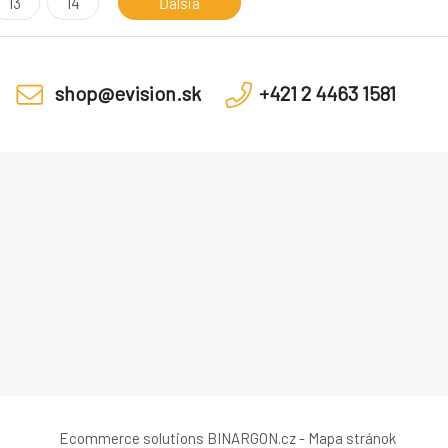
13
14
Ďalšia
shop@evision.sk
+421 2 4463 1581
Ecommerce solutions
BINARGON.cz
-
Mapa stránok