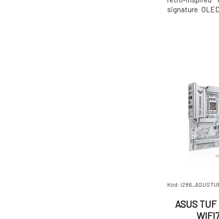
signature OLED
platform also
delivery and
technologies,
modern per
CROSSHAIR
Kód: i286_ASUST
ASUS TUF
WIFI