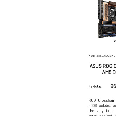
Kód: i286_ASUSR
ASUS ROG C
AM5 D
96
Na dotaz
ROG Crosshair
2006 celebrate
the very firs
retro-inspired