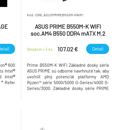
Kód: i286_ASUSPRIMEB550M-KWIFI
AGE
ASUS PRIME B550M-K WIFI
soc.AM4 B550 DDR4 mATX M.2
b
HDMI DP
107.02 €
etail
Detail
Skladom > 5
ks
eon® 600
Prime B550M-K WIFI Základné dosky série
s Intel®
ASUS PRIME sú odborne navrhnuté tak, aby
 Intel®
uvoľnili plný potenciál platformy AMD
 * Refer
Ryzen™ série 5000/5000 G-Series/4000 G-
Series/3000. Základné dosky série PRIME
ownload-
B550 poskytujú bežným používateľom a
el® Turbo
domácim staviteľom PC širokú škálu
 depends
možností ladenia výkonu prostredníctvom
l® W890
intuitívnych softvérových a fi