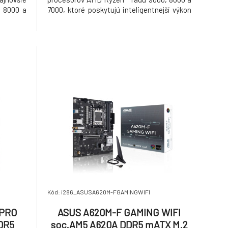
 8000 a
7000, ktoré poskytujú inteligentnejší výkon
du EPYC™
a rýchlejšie pripojenie pre hranie hier, tvorbu
dizajnu
a každodenné používanie. Vďaka
re DDR5,
technológiám umelej inteligencie – vrátane
AI Cache Boost, ASU
Kód: i286_ASUSA620M-FGAMINGWIFI
-PRO
ASUS A620M-F GAMING WIFI
DR5
soc.AM5 A620A DDR5 mATX M.2