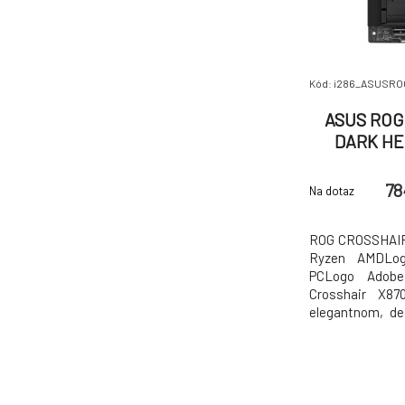
Kód: i286_ASUSR
ASUS ROG
DARK HE
78
Na dotaz
ROG CROSSHAI
Ryzen AMDLog
PCLogo Adob
Crosshair X8
elegantnom, de
poskytuje kulti
zostavy. Vyznač
napájacieho s
vysokorýchlo
najnovšou kon