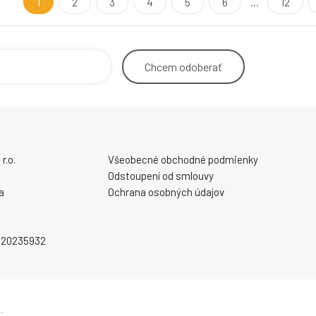
1
2
3
4
5
6
...
12
Chcem
odoberať
r.o.
Všeobecné obchodné podmienky
Odstoupení od smlouvy
a
Ochrana osobných údajov
2020235932
.