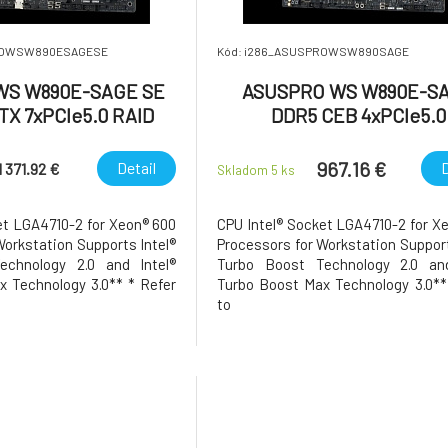
PROWSW890ESAGESE
Kód: i286_ASUSPROWSW890SAGE
WS W890E-SAGE SE
ASUSPRO WS W890E-S
TX 7xPCIe5.0 RAID
DDR5 CEB 4xPCIe5.0
2x10GbL
RAID1x10GbL;1x2.5 G
967.16 €
Detail
D
1 371.92 €
Skladom 5
ks
et LGA4710-2 for Xeon® 600
CPU Intel® Socket LGA4710-2 for X
Workstation Supports Intel®
Processors for Workstation Support
echnology 2.0 and Intel®
Turbo Boost Technology 2.0 and
 Technology 3.0** * Refer
Turbo Boost Max Technology 3.0**
to
us.com/support/download-
https://www.asus.com/support/d
support list. ** Intel® Turbo
center/ for CPU support list. ** Int
ology 3.0 support depends
Boost Max Technology 3.0 support
pes. Chipset Intel® W890
on the CPU types. Chipset Inte
Chips