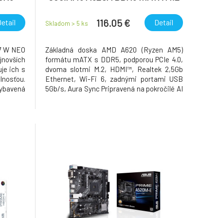
HDMI
116.05 €
etail
Detail
Skladom > 5
ks
7 W NEO
Základná doska AMD A620 (Ryzen AM5)
jnovších
formátu mATX s DDR5, podporou PCIe 4.0,
je ich s
dvoma slotmi M.2, HDMI™, Realtek 2,5Gb
lnosťou.
Ethernet, Wi-Fi 6, zadnými portami USB
ybavená
5Gb/s, Aura Sync Pripravená na pokročilé AI
ania a
PC: Je navrhnutá pre budúce AI výpočty
témom,
vďaka výkonu a konektivite, ktoré sú
tabilný
potrebné pre náročné AI aplikácie. Pätica
dné
AM5 pre desktopové proce