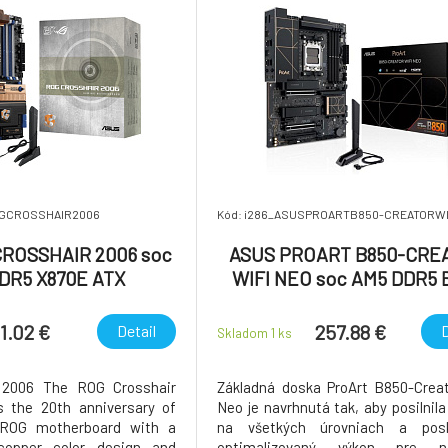
OGCROSSHAIR2006
Kód: i286_ASUSPROARTB850-CREATORW
ROSSHAIR 2006 soc
ASUS PROART B850-CRE
DR5 X870E ATX
WIFI NEO soc AM5 DDR5 
ATX USB-C HDMI DP
1.02 €
257.88 €
Detail
D
Skladom 1
ks
 2006 The ROG Crosshair
Základná doska ProArt B850-Crea
s the 20th anniversary of
Neo je navrhnutá tak, aby posilnila
t ROG motherboard with a
na všetkých úrovniach a posk
 copper color design and
optimalizovaný výkon pre na