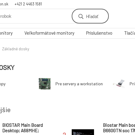
on.sk
+421 2 4463 1581
Hľadať
nitory
Veľkoformátové monitory
Príslušenstvo
Tlači
Základné dosky
OSKY
opy
Pre servery a workstation
Pr
jšie
BIOSTAR Main Board
Biostar Main bo
Desktop; A68MHE;
B660GTN soc 17
2.