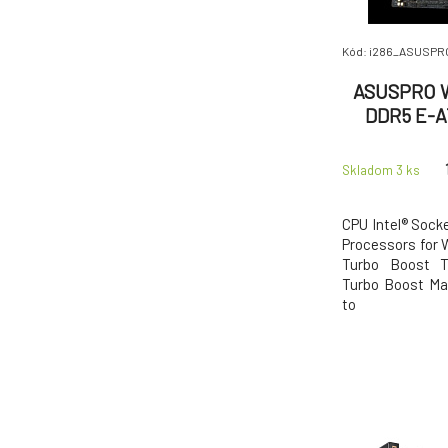
Kód: i286_ASUS
ASUSPRO 
DDR5 E-A
Skladom 3
ks
CPU Intel® Sock
Processors for 
Turbo Boost T
Turbo Boost Max
to
https://www.as
center/ for CPU 
Boost Max Techn
on the CPU ty
Chips