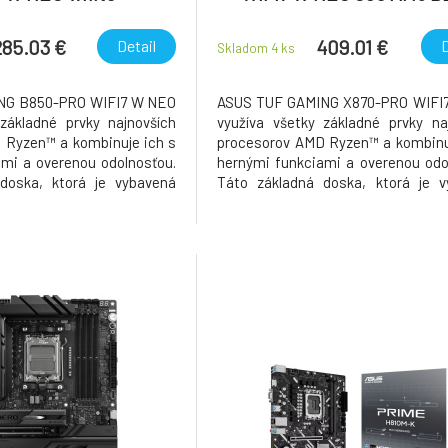
X870E ATX biela
285.03 €
409.01 €
Detail
D
Skladom 4
ks
NG B850-PRO WIFI7 W NEO
ASUS TUF GAMING X870-PRO WIFI
základné prvky najnovších
využíva všetky základné prvky na
 Ryzen™ a kombinuje ich s
procesorov AMD Ryzen™ a kombinu
mi a overenou odolnosťou.
hernými funkciami a overenou odo
doska, ktorá je vybavená
Táto základná doska, ktorá je v
riešením napájania a
vylepšeným riešením napáj
chladiacim systémom,
komplexným chladiacim sys
ávania a ponúka stabilný
prekonáva očakávania a ponúka s
ónske hranie. Základné
výkon pre maratónske hranie. Zákla