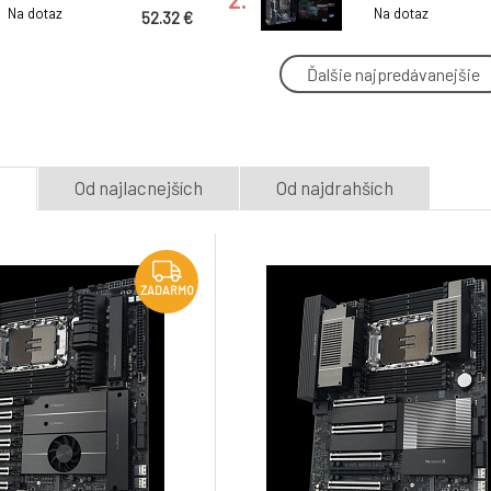
Socket FM2+; AMD A68H;
DDR4, ITX, HDMI
Na dotaz
Na dotaz
52.32 €
2x DDR3; PCI-e 3.0 x 16,
PCI-e 2.0 x 1; 4x SATA III;
Gbe LAN, Audio, US
Ďalšie najpredávanejšie
ASUS ROG STRIX X870-A
ASUS PROART Z
GAMING WIFI soc AM5
CREATOR WIFI s
5.
DDR5 X870 ATX
DDR5 Z890 ATX
Na dotaz
Skladom 2
ks
413.35 €
e
Od najlacnejších
Od najdrahších
ASUS Pro Q870M-C-CSM
ASUS PRIME A6
soc 1851 Q870 DDR5
soc.AM5 A620A
8.
mATX HDMI 2xDP vPro
mATX M.2 HDMI
Na dotaz
Na dotaz
232.09 €
AMT Management
ZADARMO