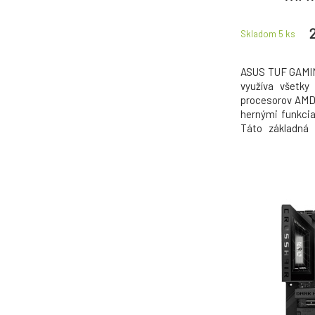
Skladom 5
ks
ASUS TUF GAMI
využíva všetky 
procesorov AMD
hernými funkcia
Táto základná 
vylepšeným 
komplexným 
prekonáva očak
výkon pre marat