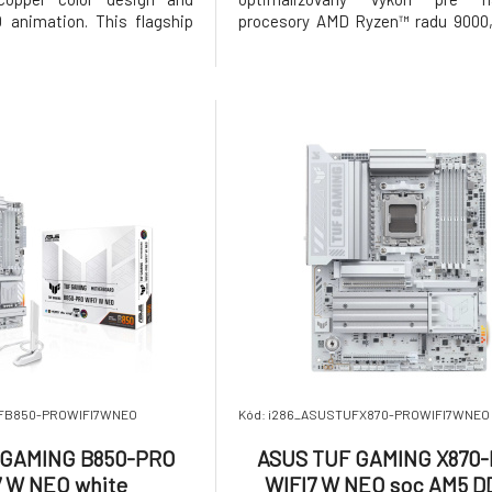
 animation. This flagship
procesory AMD Ryzen™ radu 9000,
 offers advanced power
7000, ako aj pre procesory AMD ra
 cutting-edge memory
radu 4005. Vďaka robustnému 
 blending heritage with
napájacích stupňov 14+2+1, podpo
formance. Model ROG
rozšíreniu PCIe® 5.0 a ult
UFB850-PROWIFI7WNEO
Kód: i286_ASUSTUFX870-PROWIFI7WNEO
 GAMING B850-PRO
ASUS TUF GAMING X870
7 W NEO white
WIFI7 W NEO soc AM5 D