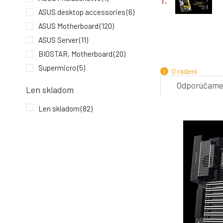
ASUS desktop accessories
(6)
ASUS Motherboard
(120)
ASUS Server
(11)
4.
BIOSTAR, Motherboard
(20)
Supermicro
(5)
O radení
Odporúčam
Len skladom
7.
Len skladom
(82)