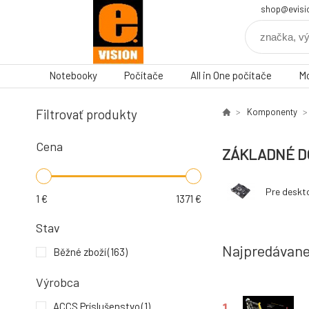
shop@evisi
Notebooky
Počítače
All in One počítače
Mo
Filtrovať produkty
Komponenty
Cena
ZÁKLADNÉ D
Pre deskt
1
€
1371
€
Stav
Najpredávane
Běžné zboží
(163)
Výrobca
1.
ACCS Príslušenstvo
(1)