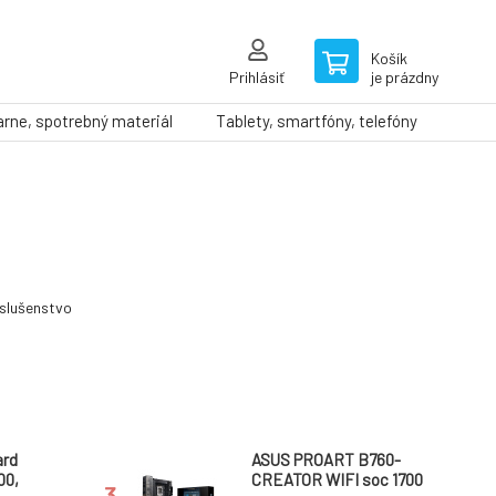
Košík
Prihlásiť
je prázdny
arne, spotrebný materiál
Tablety, smartfóny, telefóny
íslušenstvo
ard
ASUS PROART B760-
00,
CREATOR WIFI soc 1700
3.