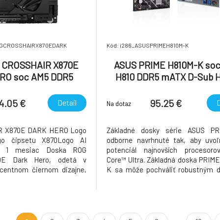
OGCROSSHAIRX870EDARK
Kód: i286_ASUSPRIMEH810M-K
 CROSSHAIR X870E
ASUS PRIME H810M-K soc 
RO soc AM5 DDR5
H810 DDR5 mATX D-Sub 
X870E ATX
4.05 €
95.25 €
Detail
D
Na dotaz
R X870E DARK HERO Logo
Základné dosky série ASUS P
o čipsetu X870Logo AI
odborne navrhnuté tak, aby uvoľn
e 1 mesiac Doska ROG
potenciál najnovších procesorov
70E Dark Hero, odetá v
Core™ Ultra. Základná doska PRIM
centnom čiernom dizajne,
K sa môže pochváliť robustným d
vovaný výkon pre špičkové
napájania, komplexnými rie
uje sa robustným dizajnom
chladenia a inteligentnými mož
tupňa 20+2+2, podporou
ladenia a poskytuje používa
stných pamätí DDR5 a
svojpomocným staviteľom PC celý 