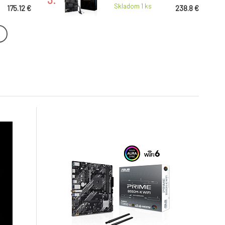
, DP
DDR5 ATX HDMI DP
Skladom 1
ks
175.12 €
238.8 €
890-
ASUS TUF GAMING
oc 1851
B860M-PLUS WIFI soc
6.
 TB HDMI
1851 DDR5 B860 mATX
Skladom > 5
ks
552.48 €
244.98 €
USB-C HDMI DP
20AM-K
ASUS PRIME B550M-K
 DDR5
WIFI soc.AM4 B550 DDR4
9.
 DP
mATX M.2 HDMI DP
Skladom > 5
ks
83.36 €
107.02 €