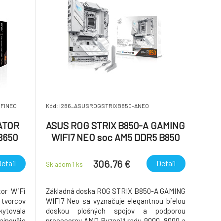
IFINEO
Kód: i286_ASUSROGSTRIXB850-ANEO
ATOR
ASUS ROG STRIX B850-A GAMING
B650
WIFI7 NEO soc AM5 DDR5 B850
ATX HDMI DP
306.76 €
etail
Detail
Skladom 1
ks
tor WiFi
Základná doska ROG STRIX B850-A GAMING
 tvorcov
WIFI7 Neo sa vyznačuje elegantnou bielou
ytovala
doskou plošných spojov a podporou
jnovšie
procesorov AMD Ryzen™ radu 9000, 8000 a