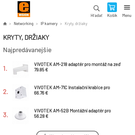
Košík
Menu
Hľadať
Networking
IP kamery
Kryty, držiaky
KRYTY, DRŽIAKY
Najpredávanejšie
VIVOTEK AM-218 adaptér pro montáž na zeď
1.
79.85 €
VIVOTEK AM-71C Instalační krabice pro
2.
kamery IB9360-H, IB9368-HT, IB9380-H,
66.76 €
IB9388-HT, IB9389-(E)H, IB9389-(E)HM,
IB9389
VIVOTEK AM-52B Montážní adaptér pro
3.
FE9180-H, FD8166A, FD8166A-N kamery pro
56.28 €
uchycení stropního držáku AM-116, AM-117
VIVOTEK AM-21B Montážní adaptér typu L