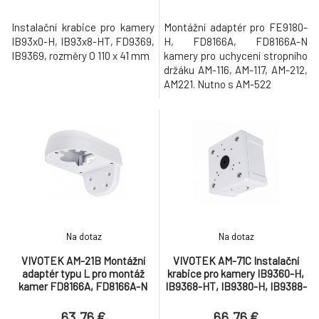
Instalační krabice pro kamery
Montážní adaptér pro FE9180-
IB93x0-H, IB93x8-HT, FD9369,
H, FD8166A, FD8166A-N
IB9369, rozměry O 110 x 41 mm
kamery pro uchycení stropního
držáku AM-116, AM-117, AM-212,
AM221. Nutno s AM-522
Na dotaz
Na dotaz
VIVOTEK AM-21B Montážní
VIVOTEK AM-71C Instalační
adaptér typu L pro montáž
krabice pro kamery IB9360-H,
kamer FD8166A, FD8166A-N
IB9368-HT, IB9380-H, IB9388-
HT, IB9389-(E)H, IB9389-
(E)HM, IB9389
63.76 €
66.76 €