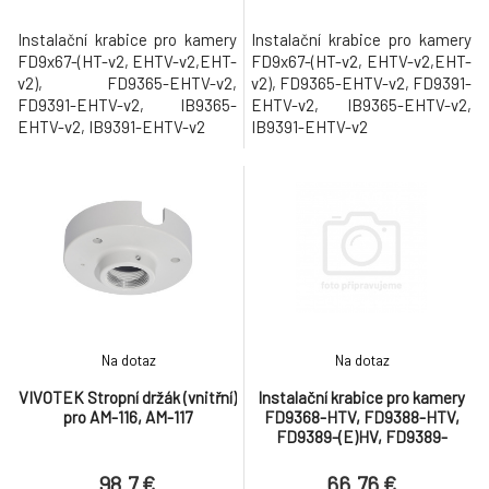
Instalační krabice pro kamery
Instalační krabice pro kamery
FD9x67-(HT-v2, EHTV-v2,EHT-
FD9x67-(HT-v2, EHTV-v2,EHT-
v2), FD9365-EHTV-v2,
v2), FD9365-EHTV-v2, FD9391-
FD9391-EHTV-v2, IB9365-
EHTV-v2, IB9365-EHTV-v2,
EHTV-v2, IB9391-EHTV-v2
IB9391-EHTV-v2
Na dotaz
Na dotaz
VIVOTEK Stropní držák (vnitřní)
Instalační krabice pro kamery
pro AM-116, AM-117
FD9368-HTV, FD9388-HTV,
FD9389-(E)HV, FD9389-
(E)HMV, FD9389-(E)HTV,
IT9388-HT, AM-522, rozměry ?
98.7 €
66.76 €