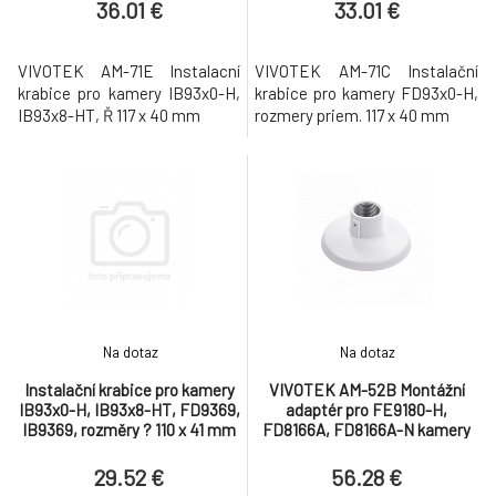
36.01 €
33.01 €
VIVOTEK AM-71E Instalacní
VIVOTEK AM-71C Instalační
krabice pro kamery IB93x0-H,
krabice pro kamery FD93x0-H,
IB93x8-HT, Ř 117 x 40 mm
rozmery priem. 117 x 40 mm
Na dotaz
Na dotaz
Instalační krabice pro kamery
VIVOTEK AM-52B Montážní
IB93x0-H, IB93x8-HT, FD9369,
adaptér pro FE9180-H,
IB9369, rozměry ? 110 x 41 mm
FD8166A, FD8166A-N kamery
pro uchycení stropního držáku
AM-116, AM-117
29.52 €
56.28 €