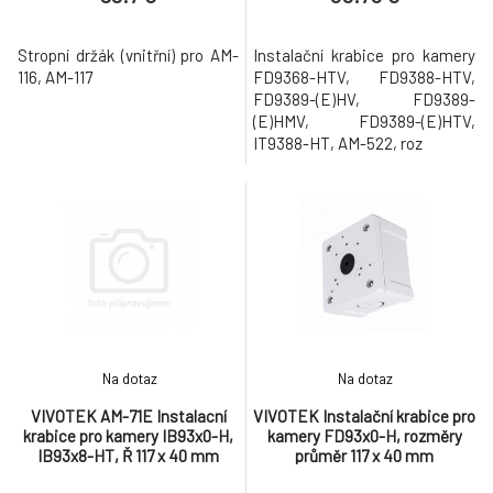
138
Stropní držák (vnitřní) pro AM-
Instalační krabice pro kamery
116, AM-117
FD9368-HTV, FD9388-HTV,
FD9389-(E)HV, FD9389-
(E)HMV, FD9389-(E)HTV,
IT9388-HT, AM-522, roz
Na dotaz
Na dotaz
VIVOTEK AM-71E Instalacní
VIVOTEK Instalační krabice pro
krabice pro kamery IB93x0-H,
kamery FD93x0-H, rozměry
IB93x8-HT, Ř 117 x 40 mm
průměr 117 x 40 mm