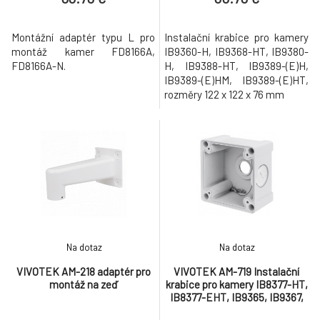
Montážní adaptér typu L pro
Instalační krabice pro kamery
montáž kamer FD8166A,
IB9360-H, IB9368-HT, IB9380-
FD8166A-N.
H, IB9388-HT, IB9389-(E)H,
IB9389-(E)HM, IB9389-(E)HT,
rozměry 122 x 122 x 76 mm
Na dotaz
Na dotaz
VIVOTEK AM-218 adaptér pro
VIVOTEK AM-719 Instalační
montáž na zeď
krabice pro kamery IB8377-HT,
IB8377-EHT, IB9365, IB9367,
IB9387 kamery pak mají IP67