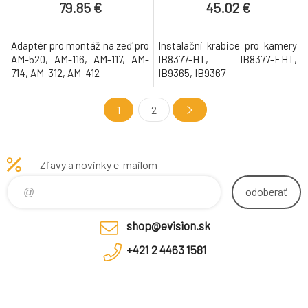
79.85 €
45.02 €
Adaptér pro montáž na zeď pro
Instalační krabice pro kamery
AM-520, AM-116, AM-117, AM-
IB8377-HT, IB8377-EHT,
714, AM-312, AM-412
IB9365, IB9367
1
2
Zľavy a novinky e-mailom
odoberať
shop@evision.sk
+421 2 4463 1581