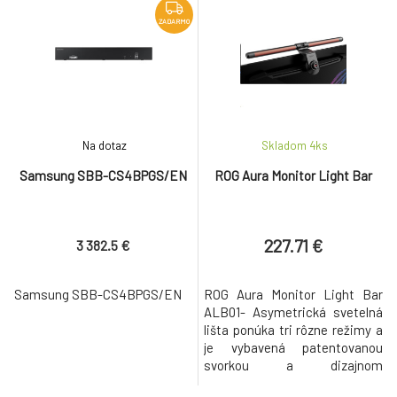
ZADARMO
Na dotaz
Skladom 4
ks
Samsung SBB-CS4BPGS/EN
ROG Aura Monitor Light Bar
227.71 €
3 382.5 €
Samsung SBB-CS4BPGS/EN
ROG Aura Monitor Light Bar
ALB01- Asymetrická svetelná
lišta ponúka tri rôzne režimy a
je vybavená patentovanou
svorkou a dizajnom
magnetickej spony,