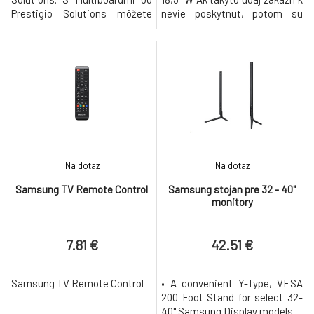
Prestigio Solutions môžete
nevie poskytnut, potom su
vždy očakávať viac, pretože sú
potrebne tieto udaje 1.
navrhnuté tak, aby prinášali
Uhlopriecka 2. Aspect ratio
výsledky! Pri každej objednávke
(16:9, 4:3 a pod. ) 3. Oramovany
našich Multiboardov máte
aleno neoramovany 4.
možnosť zakúpiť si predĺženú
Dotykovy, nedotykovy 3M™
záruku na 1 až 2 roky. Dôležité:
PF22.0 Monitor Privacy Filter
Predĺženú záruku je p
Pre 22.0" Widescreen Moni
Na dotaz
Na dotaz
Samsung TV Remote Control
Samsung stojan pre 32 - 40"
monitory
7.81 €
42.51 €
Samsung TV Remote Control
• A convenient Y-Type, VESA
200 Foot Stand for select 32-
40" Samsung Display models.