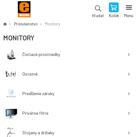
Košík
Menu
Hľadať
Príslušenstvo
Monitory
MONITORY
Čistiace prostriedky
Ostatné
Predĺženie záruky
Privátne filtre
Stojany a držiaky