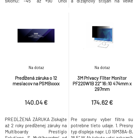
sklonu: -45° až +90° Uhol
a dizajnový stojan na velke
otočenia: 180° Uhol rotácie
uhlopriecky so skrytými
VESA: 360° Výška ramena od
policami za obrazovkou TS2081
základne: 508 mm Vertikálne
- Mobilný stojan pre
nastavenie: 181 – 436 mm
interaktívne panely a televízory
Farba: čiernobiela Orientácia
Bezpečné pre jemné podlahové
obrazovky na výšku/na šírku
krytiny Polica na pohodlné
Inštalácia na okraj stola alebo
umiestnenie príslušenstva V
cez
Na dotaz
Na dotaz
Predĺžená záruka o 12
3M Privacy Filter Monitor
mesiacov na PSMBxxxx
PF220W1B 22" 16:10 474mm x
297mm
140.04 €
174.62 €
PREDĹŽENÁ ZÁRUKA Získajte
Pre spravny vyber filtra su
až 2 roky predĺženej záruky na
potrebne tieto udaje. 1. Presny
Multiboardy Prestigio
typ displeja napr. LG 19M38A-B,
Solutions. S Multiboardmi od
18,5" W Ak takyto udaj zakaznik