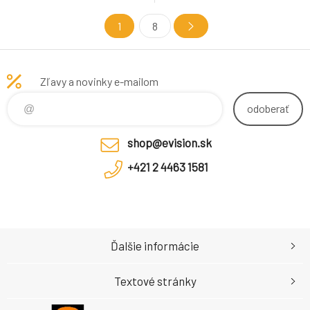
hernú zostavu. Široká
šablóna, VESA 200x200 až
kompatibilita: Vhodný pre až
900x600, nosnost 120kg
1
8
39-palcové monitory s
hmotnosťou 3-11,5 kg a
kompatibilný s držiakmi VESA
100 x 100 mm Plný rozsah
Zľavy a novinky e-mailom
pohybu: Mechanický pružinový
systém umožňuje nastavenie
odoberať
vý
shop@evision.sk
+421 2 4463 1581
Ďalšie informácie
Textové stránky