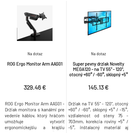
kompatibilitou Aura Sync a
softvérom DisplayWidget
Center Tri režimy osvetlenia:
Režim Screen Light poskytuje
dodatočné osvetlenie
pracovnej plochy; Režim Aura
RGB Lighting je možné
synchron
Na dotaz
Na dotaz
ROG Ergo Monitor Arm AAS01
Super pevny drziak Novelty
MEGA120 - na TV 55" - 120",
otocný +60° / -60°, sklopný +5°
/ -15°, vzdialenost od steny 75
329.46 €
145.13 €
ROG Ergo Monitor Arm AAS01 -
Držiak na TV 55" - 120", otocný
Držiak monitora s kanálmi pre
+60° / -60°, sklopný +5° / -15°,
vedenie káblov, ktorý hráčom
vzdialenost od steny 75 -
umožňuje vytvoriť
703mm, korekcia roviny +5° /
ergonomickejšiu a krajšiu
-5°, inštalacný materiál aj