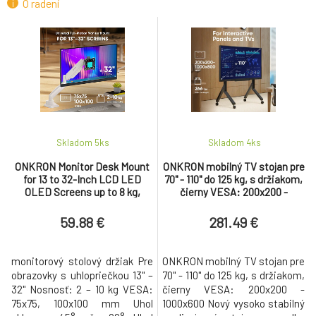
O radení
ROG Ergo Monitor Arm AAS01
6.
329.46 €
HP Care Pack - Oprava výmenou nasledujúci
7.
pracovný deň, 4 roky
18.71 €
Samsung Optional Connectivity Tray for Flip 2
8.
Skladom 5
ks
Skladom 4
ks
183.57 €
ONKRON Monitor Desk Mount
ONKRON mobilný TV stojan pre
for 13 to 32-Inch LCD LED
70" - 110" do 125 kg, s držiakom,
ONKRON Dual Monitor Stand for 13"-32"
OLED Screens up to 8 kg,
čierny VESA: 200x200 -
9.
Screens up to 8 kg, Black
70.79 €
White
1000x600
59.88 €
281.49 €
monitorový stolový držiak Pre
ONKRON mobilný TV stojan pre
obrazovky s uhlopriečkou 13" –
70" - 110" do 125 kg, s držiakom,
32" Nosnosť: 2 – 10 kg VESA:
čierny VESA: 200x200 -
75x75, 100x100 mm Uhol
1000x600 Nový vysoko stabilný