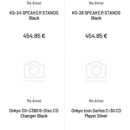
8.
Na dotaz
Na dotaz
1 577.36 €
KS-24 SPEAKER STANDS
KS-28 SPEAKER STANDS
ZADARMO
Black
Black
Apple AirPods Max 2 - Starlight
9.
648.85 €
454.85 €
454.85 €
Na dotaz
Na dotaz
Onkyo DX-C390 6-Disc CD
Onkyo Icon Series C-30 CD
Changer Black
Player Silver