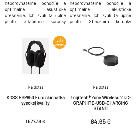
neporovnateľné pohodlie a
neporovnateľné pohodlie a
optimálne akustické
optimálne akustické
utesnenie. Ich zvuk ťa úplne
utesnenie. Ich zvuk ťa úplne
pohltí. Stlačením korunky
pohltí. Stlačením korunky
Digital Crown pustíš alebo
Digital Crown pustíš alebo
zastavíš hudbu, urobíš fotku
zastavíš hudbu, urobíš fotku
alebo video, vypneš alebo
alebo video, vypneš alebo
zapneš mikrofón pri hovore.
zapneš mikrofón pri hovore.
ZADARMO
Dvojitým stlačením preskočíš
Dvojitým stlačením preskočíš
na inú skladbu alebo ukončíš
na inú skladbu alebo ukončíš
hovor. A otáčaním presne
hovor. A otáčaním presne
nastavíš hlasit
nastavíš hlasit
Na dotaz
Na dotaz
KOSS ESP950 Euro sluchatka
Logitech® Zone Wireless 2 UC-
vysokej kvality
GRAPHITE-USB-CHARGING
STAND
84.65 €
1 577.36 €