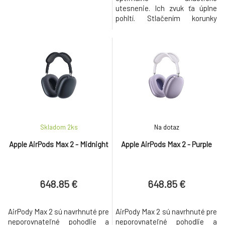
utesnenie. Ich zvuk ťa úplne
pohltí. Stlačením korunky
Digital Crown pustíš alebo
zastavíš hudbu, urobíš fotku
alebo video, vypneš alebo
zapneš mikrofón pri hovore.
Dvojitým stlačením preskočíš
na inú skladbu alebo ukončíš
hovor. A otáčaním presne
nastavíš hlasit
Skladom 2
ks
Na dotaz
Apple AirPods Max 2 - Midnight
Apple AirPods Max 2 - Purple
648.85 €
648.85 €
AirPody Max 2 sú navrhnuté pre
AirPody Max 2 sú navrhnuté pre
neporovnateľné pohodlie a
neporovnateľné pohodlie a