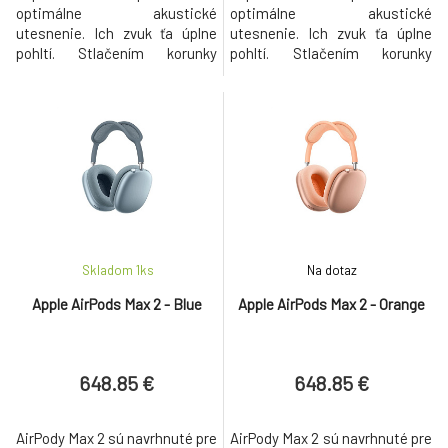
optimálne akustické
optimálne akustické
utesnenie. Ich zvuk ťa úplne
utesnenie. Ich zvuk ťa úplne
pohltí. Stlačením korunky
pohltí. Stlačením korunky
Digital Crown pustíš alebo
Digital Crown pustíš alebo
zastavíš hudbu, urobíš fotku
zastavíš hudbu, urobíš fotku
alebo video, vypneš alebo
alebo video, vypneš alebo
zapneš mikrofón pri hovore.
zapneš mikrofón pri hovore.
Dvojitým stlačením preskočíš
Dvojitým stlačením preskočíš
na inú skladbu alebo ukončíš
na inú skladbu alebo ukončíš
hovor. A otáčaním presne
hovor. A otáčaním presne
nastavíš hlasit
nastavíš hlasit
Skladom 1
ks
Na dotaz
Apple AirPods Max 2 - Blue
Apple AirPods Max 2 - Orange
648.85 €
648.85 €
AirPody Max 2 sú navrhnuté pre
AirPody Max 2 sú navrhnuté pre