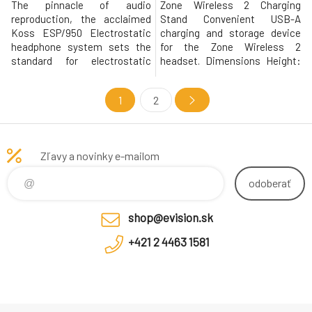
The pinnacle of audio
Zone Wireless 2 Charging
reproduction, the acclaimed
Stand Convenient USB-A
Koss ESP/950 Electrostatic
charging and storage device
headphone system sets the
for the Zone Wireless 2
standard for electrostatic
headset. Dimensions Height:
headphones. 8-35,000 Hz 100k
29.5 mm Diameter: 85.9 mm
ohms 98 dB SPL/1mW
Weight: 152 g Cable length: 1.3
1
2
m Technical Specifications
Supported device: Zone
Wireless 2 Connection Type:
USB-A Charging: 2 hrs for a full
Zľavy a novinky e-mailom
charge 5 mins quick charge =
up to 1 hr o
odoberať
shop@evision.sk
+421 2 4463 1581