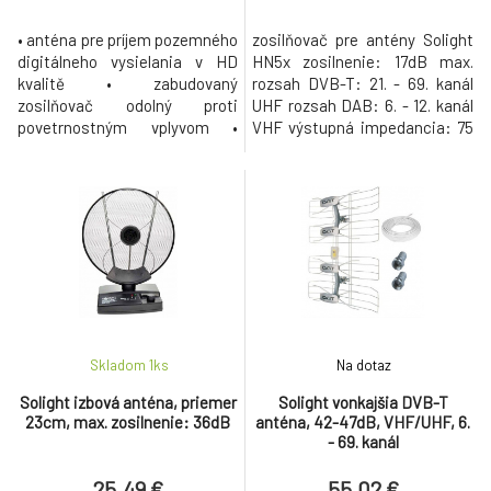
• anténa pre príjem pozemného
zosilňovač pre antény Solight
digitálneho vysielania v HD
HN5x zosilnenie: 17dB max.
kvalitě • zabudovaný
rozsah DVB-T: 21. - 69. kanál
zosilňovač odolný proti
UHF rozsah DAB: 6. - 12. kanál
povetrnostným vplyvom •
VHF výstupná impedancia: 75
frekvenčný rozsah: 470 -
Ohm vstupná impedancia: 300
790MHz • rozsah DVB-T: 21. -
Ohm
60. kanál UHF • maximálny zisk
antény: 19 - 22dB • zabudovaný
LTE/4G filtr • počet prvkov: 20
• smerová, úchyt na zvislý
držiak, stožiar, vodorovné
zábradlie •
Skladom 1
ks
Na dotaz
Solight izbová anténa, priemer
Solight vonkajšia DVB-T
23cm, max. zosilnenie: 36dB
anténa, 42-47dB, VHF/UHF, 6.
- 69. kanál
25.49 €
55.02 €