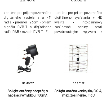
• anténa pre príjem pozemného
• anténa pre príjem pozemného
digitálneho vysielania a FM
digitálneho vysielania v HD
rádia • priemer: 23cm • príjem
kvalite • nízkošumový
signálu DVB-T a digitálneho
zosilňovač odolný proti
rádia DAB • rozsah DVB-T: 21. -
povetrnostným vplyvom •
68. kanál UHF • rozsah DAB: 6.
príjem DVB-T aj DVB-T2
- 12. kanál VHF • rozsah FM: 88
signálu a digitálneho rádia
- 108 MHz • nízkošumový
DAB+ • rozsah DVB-T: 21. - 69.
zosilňovač • maximálne
kanál UHF • rozsah DAB: 6. - 12.
zosilnenie antény: 36dB •
kanál VHF • zisk zosilňovača:
výstup: koax konektor,
35dB • zisk antény: 12dB •
impedancia: 75Ohm •
maximálny zisk antény: 42 -
napájanie AC
47dB • výstu
Na dotaz
Na dotaz
Solight anténny adaptér, s
Solight anténa vonkajšia, CX-4,
napájací výhybkou, 100mA
max. zosilnenie: 11dB