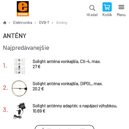
Košík
Menu
Hľadať
Elektronika
DVB-T
Antény
ANTÉNY
Najpredávanejšie
Solight anténa vonkajšia, CX-4, max.
1.
zosilnenie: 11dB
27 €
Solight anténa vonkajšia, DIPOL, max.
2.
zosilnenie: 2dB
20.2 €
Solight anténny adaptér, s napájací výhybkou,
3.
100mA
10.69 €
Solight digitálna Izbová anténa, UHF, 45B,