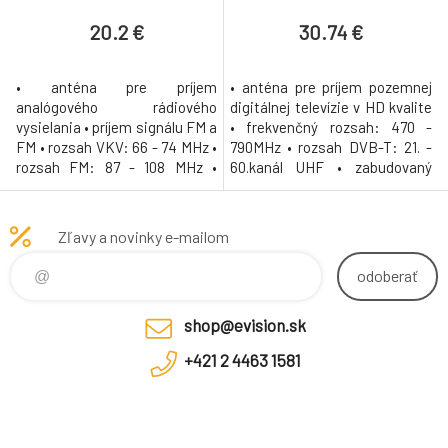
20.2 €
30.74 €
• anténa pre príjem
• anténa pre príjem pozemnej
analógového rádiového
digitálnej televízie v HD kvalite
vysielania • príjem signálu FM a
• frekvenčný rozsah: 470 -
FM • rozsah VKV: 66 - 74 MHz •
790MHz • rozsah DVB-T: 21. -
rozsah FM: 87 - 108 MHz •
60.kanál UHF • zabudovaný
maximálny zisk antény: 2dB
zosilňovač • zabudovaný
pre FM vlny • P/Z pomer: 0dB •
LTE/4G filter • možnosť
úchyt na zvislý/vodorovný
regulácie zisku • maximálny
Zľavy a novinky e-mailom
držiak, stožiar, zábradlie •
zisk antény: 45dB • výstup:
výstup: koax konektor,
koax. konektor, impedancia:
odoberať
impedancia: 75 Ohm • anténa
75Ohm • horizontálna
kompletne zmontovaná,
polarizácia • napájanie AC/DC
shop@evision.sk
pripravená k inštaláci
adaptérom (
+421 2 4463 1581