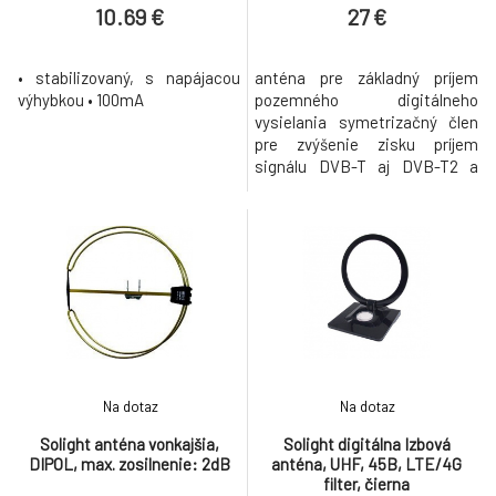
10.69 €
27 €
• stabilizovaný, s napájacou
anténa pre základný príjem
výhybkou • 100mA
pozemného digitálneho
vysielania symetrizačný člen
pre zvýšenie zisku príjem
signálu DVB-T aj DVB-T2 a
digitálneho rádia DAB+ (len vo
vybraných lokalitách) rozsah
DVB-T: 21. - 60. kanál UHF
rozsah DAB: 6. - 12. kanál VHF
maximálny zisk antény: 11dB
úchyt na zvislý držiak, stožiar,
zábradlie výstup: koax
konektor
Na dotaz
Na dotaz
Solight anténa vonkajšia,
Solight digitálna Izbová
DIPOL, max. zosilnenie: 2dB
anténa, UHF, 45B, LTE/4G
filter, čierna