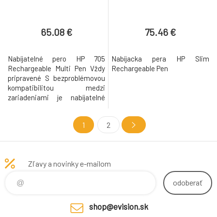
65.08 €
75.46 €
Nabíjatelné pero HP 705
Nabíjacka pera HP Slim
Rechargeable Multi Pen Vždy
Rechargeable Pen
pripravené S bezproblémovou
kompatibilitou medzi
zariadeniami je nabíjatelné
multipero HP 705 vždy
pripavené na prácu. Funguje
1
2
bez problémov medzi rôznymi
protokolmi , s funkciou
presného ovládania a
intuitívneho prispôsobenia
Zľavy a novinky e-mailom
tlacidla , ktoré vykoná každú
úlohu presne podla vašich pred
odoberať
shop@evision.sk