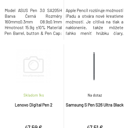
Model ASUS Pen 3.0 SA205H
Apple Pencil rozširuje možnosti
Barva Černá Rozměry
iPadu a otvára nové kreatívne
160mm±0.3mm O8.9±0.1mm
možnosti. Je citlivá na tlak a
Hmotnost 15.9g ±10% Materiál
naklonenie, takže môžete
Pen Barrel, button & Pen Cap:
ľahko meniť hrúbku čiary,
Plastic Technologie MPP 2.6
vytvárať jemné tieňovanie a
Obsah balení 1x aktivní stylus /
vytvárať širokú škálu
1x bezdrátová nabíječka / 1x
umeleckých efektov - rovnako
stručný návod / 1x hrot pera /
ako bežná ceruzka, ale s
1x kabel USB C–A / 1x záruční
dokonalou presnosťou na
list Model kompatibility
pixely. - párovanie a nabíjanie
UX8407AA, TP3407AA,
cez Bluetooth alebo Lightning
TP3607AA,
kon
Skladom 1
ks
Na dotaz
Lenovo Digital Pen 2
Samsung S Pen S26 Ultra Black
47.59 €
47.51 €