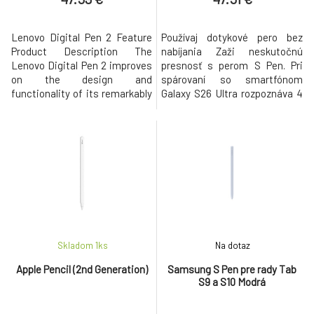
Lenovo Digital Pen 2 Feature
Používaj dotykové pero bez
Product Description The
nabíjania Zaži neskutočnú
Lenovo Digital Pen 2 improves
presnosť s perom S Pen. Pri
on the design and
spárovaní so smartfónom
functionality of its remarkably
Galaxy S26 Ultra rozpoznáva 4
popular predecessor. Adding a
096 úrovní prítlaku, takže
plastic front cap for enhanced
zachytí každý ťah, čiaru i
comfort, an elastomer pen tip
tieňovanie. Písanie, kreslenie a
for precision, and an extended
editovanie je prirodzené, a to
battery offering, double the
bez nutnosti stylus nabíjať
run time. Taking notes, singing
alebo zapínať Bluetooth. S Pen
documents, editing phot
sa po displeji tvojho Gala
Skladom 1
ks
Na dotaz
Apple Pencil (2nd Generation)
Samsung S Pen pre rady Tab
S9 a S10 Modrá