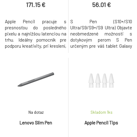
171.15 €
56.01 €
Apple Pencil pracuje s
S Pen (S10+/S10
presnosťou do posledného
Ultra/S9/S9+/S9 Ultra) Objavte
pixelu a najnižšou latenciou na
neobmedzené možnosti s
trhu. Ideálny pomocník pre
dotykovým perom S Pen
podporu kreativity, pri kreslení,
určeným pre váš tablet Galaxy
skicovaní, vyfarbovaní, pri
Tab S9. Elegantný dizajn, ľahká
písaní poznámok, či e-mailov.
prenositeľnosť a vysoká
Práca s Apple Pencil je
citlivosť na dotyk vám umožnia
prirodzená ako pri používaní
vytvárať očarujúce črty a
obyčajnej ceruzky. Dotykový
ilustrácie. Spoločne s
povrch s podporou dvojitého
aplikáciou Samsung Notes tak
klepnutia, pre plynulé prepínani
vdýchne život všetkým vašim
kreatívnym nápadom. Odo
Na dotaz
Skladom 1
ks
Lenovo Slim Pen
Apple Pencil Tips