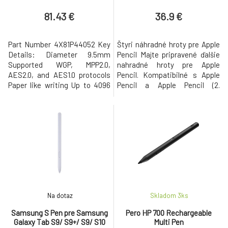
81.43 €
36.9 €
Part Number 4X81P44052 Key
Štyri náhradné hroty pre Apple
Details: Diameter 9.5mm
Pencil Majte pripravené ďalšie
Supported WGP, MPP2.0,
nahradné hroty pre Apple
AES2.0, and AES1.0 protocols
Pencil. Kompatibilné s Apple
Paper like writing Up to 4096
Pencil a Apple Pencil (2.
levels of pressure sensitivity
generácia). Vyrobené
Supported tilt detection
spoločnosťou Apple.
Rechargeable battery
Kompatibilita : Modely iPad
Supported magnetical
iPad Pro 12,9-palcový (4.
attachment Tech Specs Color
generácia) iPad Pro 11-palcový
Storm Grey Battery Life From
(2. generácia) iPad Air (3.
new battery to Shut down
generácia) iPad (7. generácia)
(continuous use) AES1.0 :
iPad mi
Na dotaz
Skladom 3
ks
Samsung S Pen pre Samsung
Pero HP 700 Rechargeable
Galaxy Tab S9/ S9+/ S9/ S10
Multi Pen