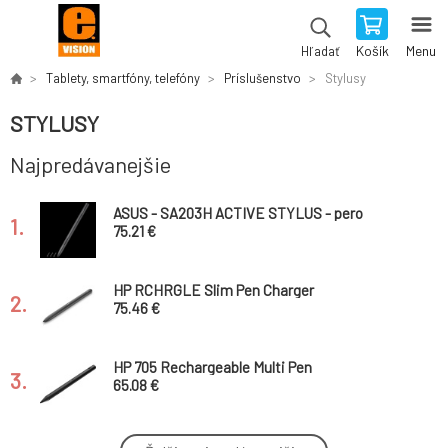
Košík
Menu
Hľadať
Tablety, smartfóny, telefóny
Príslušenstvo
Stylusy
STYLUSY
Najpredávanejšie
ASUS - SA203H ACTIVE STYLUS - pero
1.
75.21 €
HP RCHRGLE Slim Pen Charger
2.
75.46 €
HP 705 Rechargeable Multi Pen
3.
65.08 €
Pero HP 700 Rechargeable Multi Pen