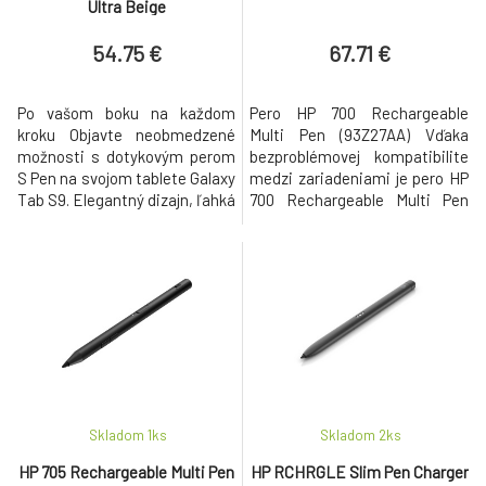
Ultra Beige
54.75 €
67.71 €
Po vašom boku na každom
Pero HP 700 Rechargeable
kroku Objavte neobmedzené
Multi Pen (93Z27AA) Vďaka
možnosti s dotykovým perom
bezproblémovej kompatibilite
S Pen na svojom tablete Galaxy
medzi zariadeniami je pero HP
Tab S9. Elegantný dizajn, ľahká
700 Rechargeable Multi Pen
prenosnosť a vysoká citlivosť
pripravené pomôcť v každej
na dotyk vám umožní vytvárať
situácii. Funguje bez
očarujúce náčrty a ilustrácie.
problémov medzi rôznymi
Spoločne s aplikáciou
protokolmi , s funkciou
Samsung Notes tak vdýchne
presného ovládania a
život všetkým vašim
intuitívneho prispôsobenia
kreatívnym nápadom. Ideálny
tlačidla , ktoré vykoná každú
spoločník aj
úlohu tak, ako si to predst
Skladom 1
ks
Skladom 2
ks
HP 705 Rechargeable Multi Pen
HP RCHRGLE Slim Pen Charger