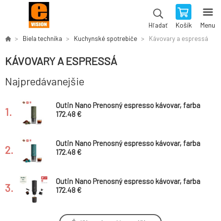
Košík
Menu
Hľadať
Biela technika
Kuchynské spotrebiče
Kávovary a espressá
KÁVOVARY A ESPRESSÁ
Najpredávanejšie
Outin Nano Prenosný espresso kávovar, farba
1.
lesná zelená
172.48 €
Outin Nano Prenosný espresso kávovar, farba
2.
modrozelená
172.48 €
Outin Nano Prenosný espresso kávovar, farba
3.
vesmírne sivý
172.48 €
Outin Eva Ochranné puzdro, farba pieskovo