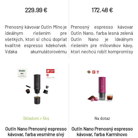
229.99 €
172.48 €
Prenosný kávovar Outin Mino je
Prenosný espresso kávovar
ideálnym riešením pre
Outin Nano, farba lesná zelená
všetkých, ktorí si chcú dopriať
Outin Nano je ideálnym
kvalitné espresso kdekoľvek.
riešením pre milovníkov kávy,
Vďaka akumulátorovému
ktorí nechcú robiť kompromisy
napájaniu, kompaktným
medzi kvalitou espressa a
rozmerom a nízkej hmotnosti
mobilitou. Jeho robustný
je skvelým spoločníkom na
výkon, flexibilita pri príprave a
cestovanie, do práce, kempu aj
kompaktný dizajn z neho robia
na turistiku. Kávovar je
neoceniteľného spoločníka pre
kompatibilný s kapsulami
každého, kto si chce vychutnať
Nespresso Original aj mletou
kvalitnú kávu kdekoľ
kávou, takže si m
Skladom > 5
ks
Na dotaz
Outin Nano Prenosný espresso
Outin Nano Prenosný espresso
kávovar, farba vesmírne sivý
kávovar, farba Karmínovo