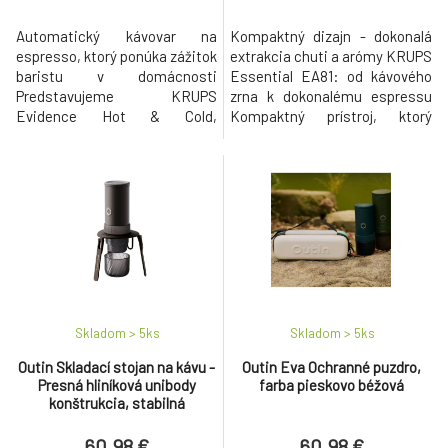
Automatický kávovar na
Kompaktný dizajn - dokonalá
espresso, ktorý ponúka zážitok
extrakcia chuti a arómy KRUPS
baristu v domácnosti
Essential EA81: od kávového
Predstavujeme KRUPS
zrna k dokonalému espressu
Evidence Hot & Cold,
Kompaktný prístroj, ktorý
automatické espresso, ktoré
nerobí kompromisy. S týmto
ponúka lahodné horúce a
plne automatickým kávovarom
studené nápoje s výraznou
získate kvalitu dokonalého
arómou a vynikajúcou
espressa. Jednoduché
prípravou. Objavte jednoduchý
ovládanie vďaka jeho
zážitok domáceho baristu s 18
mimoriadne veľkej LCD
receptami na elegantnom a
obrazovke. Vybrať si môžete z
používateľsky prívetivom
3 úrovní teploty a užiť s
rozhraní, tec
Skladom > 5
ks
Skladom > 5
ks
Outin Skladací stojan na kávu -
Outin Eva Ochranné puzdro,
Presná hliníková unibody
farba pieskovo béžová
konštrukcia, stabilná
trojuholníková opora
60.98 €
60.98 €