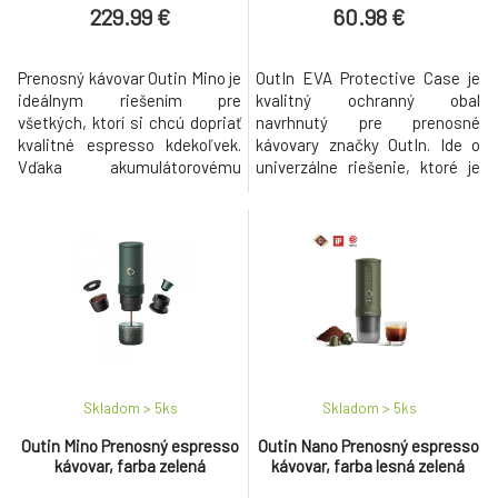
229.99 €
60.98 €
Prenosný kávovar Outin Mino je
OutIn EVA Protective Case je
ideálnym riešením pre
kvalitný ochranný obal
všetkých, ktorí si chcú dopriať
navrhnutý pre prenosné
kvalitné espresso kdekoľvek.
kávovary značky OutIn. Ide o
Vďaka akumulátorovému
univerzálne riešenie, ktoré je
napájaniu, kompaktným
kompatibilné s modelmi OutIn
rozmerom a nízkej hmotnosti
Mino, Nano aj Fino. Obal je
je skvelým spoločníkom na
vyrobený z odolného PU
cestovanie, do práce, kempu aj
materiálu a vybavený
na turistiku. Kávovar je
vodoodolným zipsom, ktorý
kompatibilný s kapsulami
výrazne obmedzuje prenikanie
Nespresso Original aj mletou
vody. Poskytuje spoľahlivú
kávou, takže si m
ochranu pred ľahkým d
Skladom > 5
ks
Skladom > 5
ks
Outin Mino Prenosný espresso
Outin Nano Prenosný espresso
kávovar, farba zelená
kávovar, farba lesná zelená