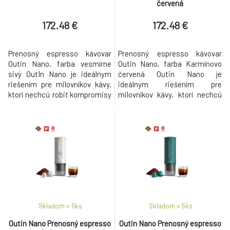
červená
172.48 €
172.48 €
Prenosný espresso kávovar
Prenosný espresso kávovar
Outin Nano, farba vesmírne
Outin Nano, farba Karmínovo
sivý OutIn Nano je ideálnym
červená Outin Nano je
riešením pre milovníkov kávy,
ideálnym riešením pre
ktorí nechcú robiť kompromisy
milovníkov kávy, ktorí nechcú
medzi kvalitou espressa a
robiť kompromisy medzi
mobilitou. Jeho robustný
kvalitou espressa a mobilitou.
výkon, flexibilita pri príprave a
Jeho robustný výkon, flexibilita
kompaktný dizajn z neho robia
pri príprave a kompaktný dizajn
neoceniteľného spoločníka pre
z neho robia neoceniteľného
každého, kto si chce vychutnať
spoločníka pre každého, kto si
kvalitnú kávu k
chce vychutnať kvalitnú kávu k
Skladom > 5
ks
Skladom > 5
ks
Outin Nano Prenosný espresso
Outin Nano Prenosný espresso