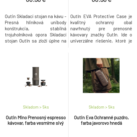
Outin Skladací stojan na kávu -
OutIn EVA Protective Case je
Presná hliníková unibody
kvalitný ochranný obal
konštrukcia, stabilná
navrhnutý pre prenosné
trojuholníková opora Skladací
kávovary značky OutIn. Ide o
stojan OutIn sa zloží úplne na
univerzálne riešenie, ktoré je
plocho a jednoducho sa pripne
kompatibilné s modelmi OutIn
na batoh alebo puzdro. Je
Mino, Nano aj Fino. Obal je
ultraľahký, no zároveň pevný,
vyrobený z odolného PU
rozložíš ho za pár sekúnd –
materiálu a vybavený
ideálny na turistiku,
vodoodolným zipsom, ktorý
kempovanie alebo rýchle pauzy
výrazne obmedzuje prenikanie
v kancelárii. Skvelá káva, nec
vody. Poskytuje spoľahlivú
ochranu pred ľahkým d
Skladom > 5
ks
Skladom > 5
ks
Outin Mino Prenosný espresso
Outin Eva Ochranné puzdro,
kávovar, farba vesmírne sivý
farba javorovo hnedá