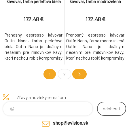
kávovar, farba perleťovo biela
kávovar, farba modrozelená
172.48 €
172.48 €
Prenosný espresso kávovar
Prenosný espresso kávovar
Outin Nano, farba perleťovo
Outin Nano, farba modrozelená
biela Outin Nano je ideálnym
Outin Nano je ideálnym
riešením pre milovníkov kávy,
riešením pre milovníkov kávy,
ktorí nechcú robiť kompromisy
ktorí nechcú robiť kompromisy
medzi kvalitou espressa a
medzi kvalitou espressa a
mobilitou. Jeho robustný
mobilitou. Jeho robustný
1
2
výkon, flexibilita pri príprave a
výkon, flexibilita pri príprave a
kompaktný dizajn z neho robia
kompaktný dizajn z neho robia
neoceniteľného spoločníka pre
neoceniteľného spoločníka pre
každého, kto si chce vychutnať
každého, kto si chce vychutnať
Zľavy a novinky e-mailom
kvalitnú kávu kde
kvalitnú kávu kdekoľv
odoberať
shop@evision.sk