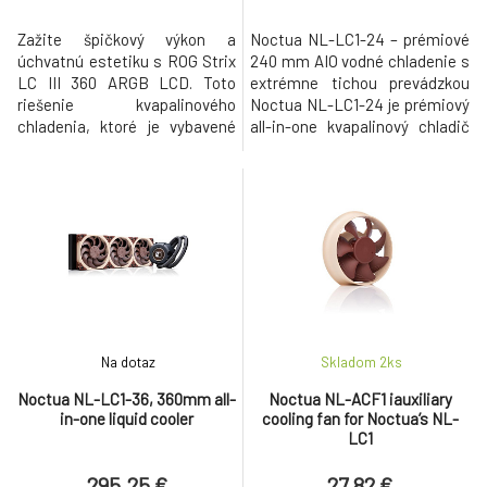
Zažite špičkový výkon a
Noctua NL-LC1-24 – prémiové
úchvatnú estetiku s ROG Strix
240 mm AIO vodné chladenie s
LC III 360 ARGB LCD. Toto
extrémne tichou prevádzkou
riešenie kvapalinového
Noctua NL-LC1-24 je prémiový
chladenia, ktoré je vybavené
all-in-one kvapalinový chladič
najnovšou pumpou Gen7 v2 od
procesora založený na
spoločnosti Asetek a
osvedčenej platforme Asetek
ventilátormi ROG ARGB, bez
Emma V2, ktorá patrí medzi
námahy zvláda tepelné nároky
najpokročilejšie riešenia pre
procesorov AMD Ryzen™ a
výkonné a spoľahlivé vodné
Intel® Core™ a uvoľňuje tak
chladenie. Vďaka kombinácii
neobmedzený výkon. Intuitívny
špičkových ventilátorov
softvér vám umožňuje
Noctua N
Na dotaz
Skladom 2
ks
Noctua NL-LC1-36, 360mm all-
Noctua NL-ACF1 iauxiliary
in-one liquid cooler
cooling fan for Noctua’s NL-
LC1
295.25 €
27.82 €