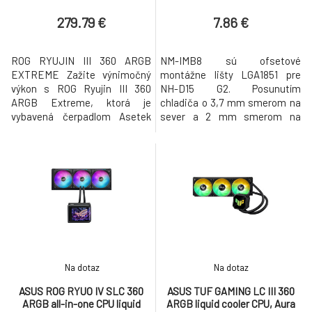
ARGB
279.79 €
7.86 €
ROG RYUJIN III 360 ARGB
NM-IMB8 sú ofsetové
EXTREME Zažite výnimočný
montážne lišty LGA1851 pre
výkon s ROG Ryujin III 360
NH-D15 G2. Posunutím
ARGB Extreme, ktorá je
chladiča o 3,7 mm smerom na
vybavená čerpadlom Asetek
sever a 2 mm smerom na
Emma Gen8 V2 a vylepšenými
východ od pätice sa zvýši tlak
magnetickými ventilátormi
priamo nad horúcim bodom
ROG ARGB pre maximalizáciu
procesorov Intel® 24- alebo 20-
výkonu procesorov AMD AM5
jadrových procesorov LGA1851,
9000 Series a Intel® Core™
ako sú Core® Ultra 9 285K alebo
Ultra. Toto pokročilé chladiace
Core Ultra 7 265K. Tento
riešenie obsahuje zabudovaný
vylepšený kontakt presne v
ventilátor VRM pre s
mieste najvyššej te
Na dotaz
Na dotaz
ASUS ROG RYUO IV SLC 360
ASUS TUF GAMING LC III 360
ARGB all-in-one CPU liquid
ARGB liquid cooler CPU, Aura