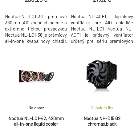
Noctua NL-LC1-36 – prémiové
Noctua NL-ACF1 – doplnkový
360 mm AIO vodné chladenie s
ventilátor pre AIO chladiče
extrémne tichou prevádzkou
Noctua NL-LC1 Noctua NL-
Noctua NL-LC1-36 je prémiový
ACF1 je prídavný ventilátor
all-in-one kvapalinový chladič
určený pre sériu prémiových
procesora založený na
all-in-one vodných chladičov
osvedčenej platforme Asetek
Noctua NL-LC1. Montuje sa
Emma V2. Táto platforma patrí
priamo na vrchnú časť CPU
medzi najpokročilejšie riešenia
bloku a zabezpečuje dodatočné
v oblasti vodného chladenia a
prúdenie vzduchu v okolí
ponúka výnimočný výkon,
socketu procesora. Pomáha
stabilitu a dlhodobú spoľahli
tak chladiť komponenty ako
VRM napájanie
Na dotaz
Skladom 1
ks
Noctua NL-LC1-42, 420mm
Noctua NH-D15 G2
all-in-one liquid cooler
chromax.black