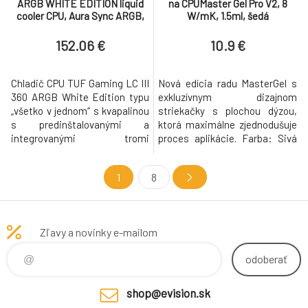
ARGB WHITE EDITION liquid
na CPUMaster Gel Pro V2, 8
cooler CPU, Aura Sync ARGB,
W/mK, 1.5ml, šedá
360mm
152.06 €
10.9 €
Chladič CPU TUF Gaming LC III
Nová edícia radu MasterGel s
360 ARGB White Edition typu
exkluzívnym dizajnom
„všetko v jednom“ s kvapalinou
striekačky s plochou dýzou,
s predinštalovanými a
ktorá maximálne zjednodušuje
integrovanými tromi
proces aplikácie. Farba: Sivá
ventilátormi navrhnutými pre
Tepelná vodivosť: 8 (W/m-K)
vysoký prietok vzduchu a
Špecifická hmotnosť: 2,6
1
8
statický tlak; účinné čerpadlo
(g/cm3) (25°C) Objem: 1,5ml
zabezpečuje optimálnu
prevádzkovú teplotu CPU. Vyšší
prietok vzduchu a statický tlak
Zľavy a novinky e-mailom
poskytujú komplexné zvýšenie
výkonu v
odoberať
shop@evision.sk