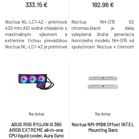
333.15 €
182.96 €
Noctua NL-LC1-42 – prémiové
Noctua NH-D15 G2
420 mm AIO vodné chladenie s
chromax.black je ďalej
maximálnym výkonom a
vylepšená druhá generácia
extrémne tichou prevádzkou
ikonického modelu NH-D15 od
Noctua NL-LC1-42 je prémiové
spoločnosti Noctua v čiernom
all-in-one kvapalinové
prevedení. Vďaka
chladenie procesora
najmodernejším ventilátorom
postavené na modernej
NF-A14x25r G2 PWM
platforme Asetek Emma V2.
chromax.black s posunom
Táto platforma predstavuje
otáčok, ôsmim tepelným
špičku medzi AIO riešeniami a
trubiciam a asymetrickým
ponúka výnimočnú tepelnú
rebrovým komínom, ktoré boli
účinnosť, vysokú spoľahlivosť
starostlivo vyladené na
a
spoluprácu s novými ventilát
Na dotaz
Na dotaz
ASUS ROG RYUJIN III 360
Noctua NM-IMB8 Offset INTEL
ARGB EXTREME all-in-one
Mounting Bars
CPU liquid cooler, Aura Sync