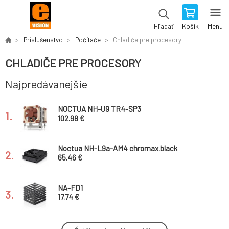
Košík
Menu
Hľadať
Príslušenstvo
Počítače
Chladiče pre procesory
CHLADIČE PRE PROCESORY
Najpredávanejšie
NOCTUA NH-U9 TR4-SP3
1.
102.98 €
Noctua NH-L9a-AM4 chromax.black
2.
65.46 €
NA-FD1
3.
17.74 €
Noctua NM-AMB15 Offset AMD Mounting