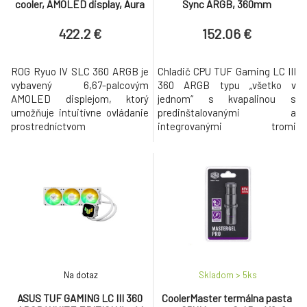
cooler, AMOLED display, Aura
Sync ARGB, 360mm
Sync ARGB
422.2 €
152.06 €
ROG Ryuo IV SLC 360 ARGB je
Chladič CPU TUF Gaming LC III
vybavený 6,67-palcovým
360 ARGB typu „všetko v
AMOLED displejom, ktorý
jednom“ s kvapalinou s
umožňuje intuitívne ovládanie
predinštalovanými a
prostredníctvom
integrovanými tromi
špecializovaného softvéru na
ventilátormi navrhnutými pre
plynulé zobrazovanie 3D videí,
vysoký prietok vzduchu a
prispôsobeného obsahu alebo
statický tlak; účinné čerpadlo
informácií o hardvéri.
zabezpečuje optimálnu
Inovatívny dizajn zakrivenej
prevádzkovú teplotu CPU. Vyšší
obrazovky láme hranice medzi
prietok vzduchu a statický tlak
virtuálnym a skutočným.
poskytujú komplexné zvýšenie
Kratšie 200 mm trubice a p
výkonu v porovnaní s ra
Na dotaz
Skladom > 5
ks
ASUS TUF GAMING LC III 360
CoolerMaster termálna pasta