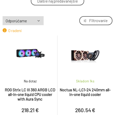
Ďalšie najpredávanejšie
4.
Bars
7.86 €
ROG Strix LC III 360 all-in-one liquid CPU
Filtrovanie
5.
cooler, Aura Sync, 360mm
144.56 €
O radení
ASUS TUF GAMING LC III 360 ARGB liquid
6.
cooler CPU, Aura Sync ARGB, 360mm
152.06 €
NOCTUA NH-U9S
7.
79.96 €
Noctua NT-H2 10g
8.
Na dotaz
Skladom 1
ks
27.4 €
ROG Strix LC III 360 ARGB LCD
Noctua NL-LC1-24 240mm all-
all-in-one liquid CPU cooler
in-one liquid cooler
NOCTUA NH-L9i-17xx
with Aura Sync
9.
59.35 €
218.21 €
260.54 €