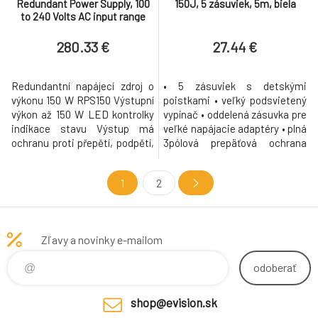
Redundant Power Supply, 100
150J, 5 zásuviek, 5m, biela
to 240 Volts AC input range
280.33 €
27.44 €
Redundantní napájecí zdroj o
• 5 zásuviek s detskými
výkonu 150 W RPS150 Výstupní
poistkami • veľký podsvietený
výkon až 150 W LED kontrolky
vypínač • oddelená zásuvka pre
indikace stavu Výstup má
veľké napájacie adaptéry • plná
ochranu proti přepětí, podpětí,
3pólová prepäťová ochrana
zkratu, nadproudu Může stát
všetkých vodičov (L-N, L-PE,
volně nebo jej lze instalovat do
N-PE) • maximálne napätie:
1
2
racku REDUNDANT POWER
menovité - 250V,
SUPPLY AC Power Input 100-
obmedzovacie - 775V, špičkové
240V~ 50/60Hz 2.5A DC Power
- 3000V • maximálne prúdové
Output 12V/12.5A Dimensions
zaťaženie: menovité - 10A,
Zľavy a novinky e-mailom
200*204*44 mm LEDs Power,
maximálna - 4500 • zvodový
FAN
prúd:
odoberať
shop@evision.sk