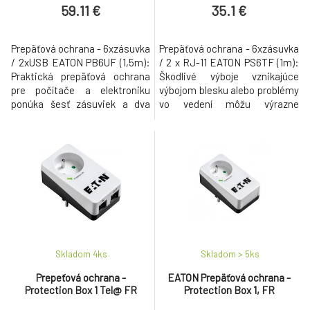
59.11 €
35.1 €
Prepäťová ochrana - 6xzásuvka
Prepäťová ochrana - 6xzásuvka
/ 2xUSB EATON PB6UF (1,5m):
/ 2 x RJ-11 EATON PS6TF (1m):
Praktická prepäťová ochrana
Škodlivé výboje vznikajúce
pre počítače a elektroniku
výbojom blesku alebo problémy
ponúka šesť zásuviek a dva
vo vedení môžu výrazne
nabíjací USB porty s
poškodiť alebo znížiť výkon
výstupným prúdom až 2,4 A
vašich elektronických zariadení
Vlastnosti: Zásuvky: 6 x FR, 2
Tým môžete prisť ako o
x USB 2.0 Max. napätie: 250 V
spotrebič, tak i napríklad o
Max. prúd: 10 A Maximálny
cenné dáta vo vašom PC Aj
výkon: 2500 W Rozmery: 245 x
malé každodenné prepätia
110 x 47,5 mm Hmotnosť: 612 g
môžu znížiť výkon vašej
Farb
elektronik
Skladom 4
ks
Skladom > 5
ks
Prepeťová ochrana -
EATON Prepäťová ochrana -
Protection Box 1 Tel@ FR
Protection Box 1, FR