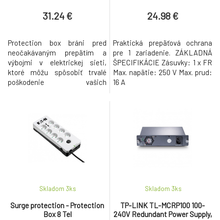
31.24 €
24.98 €
Protection box bráni pred
Praktická prepäťová ochrana
neočakávaným prepätím a
pre 1 zariadenie. ZÁKLADNÁ
výbojmi v elektrickej sieti,
ŠPECIFIKÁCIE Zásuvky: 1 x FR
ktoré môžu spôsobiť trvalé
Max. napätie: 250 V Max. prud:
poškodenie vašich
16 A
spotrebičov, vratane
telekomunikacnej technicky
/RJ-11/. Špičková
jednozásuvková prepäťová
ochrana EATON umožňuje
pripojenie síce len jedného
elektrickeho zariadenia, ale
vďaka kapacite rázovej energie
0 J poskytne v
Skladom 3
ks
Skladom 3
ks
Surge protection - Protection
TP-LINK TL-MCRP100 100-
Box 8 Tel
240V Redundant Power Supply,