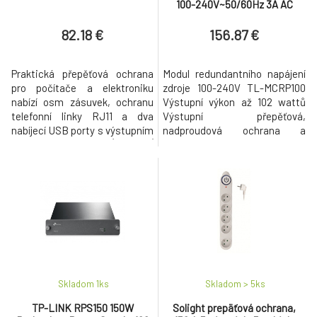
100-240V~50/60Hz 3A AC
input,9.5VDC 9.5A output
82.18 €
156.87 €
Praktická přepěťová ochrana
Modul redundantního napájení
pro počítače a elektroniku
zdroje 100-240V TL-MCRP100
nabízí osm zásuvek, ochranu
Výstupní výkon až 102 wattů
telefonní linky RJ11 a dva
Výstupní přepěťová,
nabíjecí USB porty s výstupním
nadproudová ochrana a
proudem až 2,4 A. ZÁKLADNÍ
ochrana proti zkratu
SPECIFIKACE Zásuvky: 8 x FR,
REDUNDANT POWER SUPPLY
2 x USB 2.0, 2 x RJ-11 Max.
AC Power Input 100-240V~
napětí: 250 V Max. proud: 10 A
50/60Hz 3A DC Power Output
Barva: bílá - černá
9.5V/9.5A Dimensions
210*130*70 mm Operating
Humidity: 20%~90%RH non-
condensing Storage Humidity:
10%~95%RH non-conde
Skladom 1
ks
Skladom > 5
ks
TP-LINK RPS150 150W
Solight prepäťová ochrana,