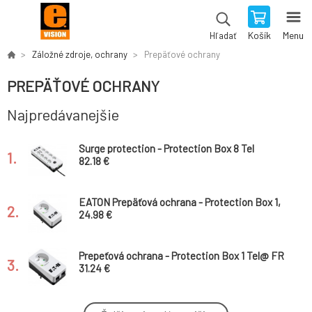
Košík
Menu
Hľadať
Záložné zdroje, ochrany
Prepäťové ochrany
PREPÄŤOVÉ OCHRANY
Najpredávanejšie
Surge protection - Protection Box 8 Tel
1.
82.18 €
EATON Prepäťová ochrana - Protection Box 1,
2.
FR
24.98 €
Prepeťová ochrana - Protection Box 1 Tel@ FR
3.
31.24 €
EATON Prepäťová ochrana - Protection Box 6