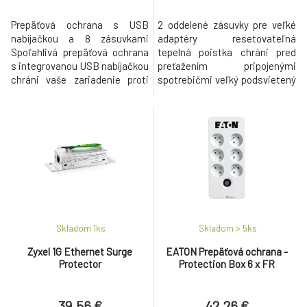
Prepäťová ochrana s USB
2 oddelené zásuvky pre veľké
nabíjačkou a 8 zásuvkami
adaptéry resetovateľná
Spoľahlivá prepäťová ochrana
tepelná poistka chráni pred
s integrovanou USB nabíjačkou
preťažením pripojenými
chráni vaše zariadenie proti
spotrebičmi veľký podsvietený
náhlym výkyvom napätia.
vypínač ovláda elektrické
Vďaka ôsmim zásuvkám a
zásuvky aj USB porty výsuvný
dvom USB portom je ideálny do
držiak na usmernenie káblov,
domácnosti aj kancelárie. S
zavesenie alebo prenášanie
maximálnou záťažou až 3680
montážne otvory na zadnej
W zvládne aj energeticky
strane na pripevnenie k
náročnejšie spotrebiče. Chytré
povrchu LED indikácia
funkcie a bezp
Prepäťová ochrana aktívn
Skladom 1
ks
Skladom > 5
ks
Zyxel 1G Ethernet Surge
EATON Prepäťová ochrana -
Protector
Protection Box 6 x FR
39.56 €
42.26 €