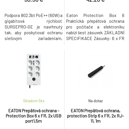
Podpora 802.3bt PoE++ (60W) a
Eaton Protection Box 6
gigabitová rýchlosť.
Praktická přepěťová ochrana
SURGEPRO-GE je navrhnutý
pro počítače a elektroniku
tak, aby poskytoval ochranu
nabízí šest zásuvek. ZÁKLADNÍ
sieťovým zariadeniam,
SPECIFIKACE Zásuvky: 6 x FR
podporuje PoE štandardy IEEE
Max. napětí: 250 V Max. proud:
802.3af/at/bt a sieťové
10 A Barva: bílá - černá
rýchlosti 10 Mbps, 100 Mbps a 1
Gbps pre pripojenia až do 100
metrov.
Skladom 5
ks
Na dotaz
EATON Prepäťová ochrana -
EATON Prepäťová ochrana,
Protection Box 6 x FR, 2x USB
protection Strip 6 x FR, 2x RJ-
port1,5m
11, 1m