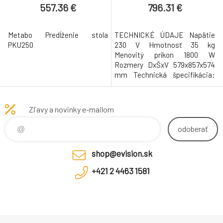
557.36 €
796.31 €
Metabo Predĺženie stola
TECHNICKÉ ÚDAJE Napätie
PKU250
230 V Hmotnosť 35 kg
Menovitý príkon 1800 W
Rozmery DxŠxV 579x857x574
mm Technická špecifikácia:
Ideálny stroj pre mobilné
nasadenie vďaka nízkej
hmotnosti Bočné nastavenie
Zľavy a novinky e-mailom
hĺbky záberu Veľká dĺžka stola
Výkonný univerzálny motor pre
odoberať
silnú prevádzku prieťahu a
rovnomerný obraz zrovnávania
shop@evision.sk
Presné nastavenie hrú
+421 2 4463 1581