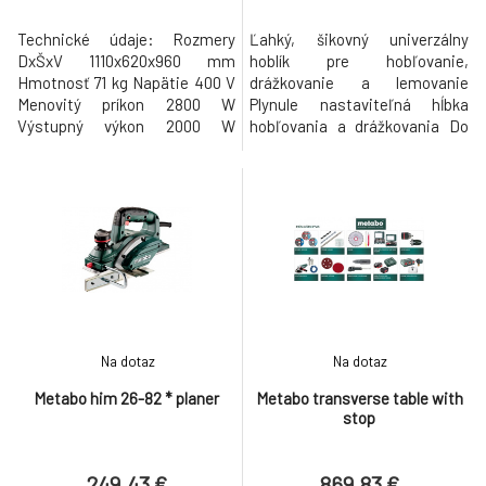
Technické údaje: Rozmery
Ľahký, šikovný univerzálny
DxŠxV 1110x620x960 mm
hoblík pre hobľovanie,
Hmotnosť 71 kg Napätie 400 V
drážkovanie a lemovanie
Menovitý príkon 2800 W
Plynule nastaviteľná hĺbka
Výstupný výkon 2000 W
hobľovania a drážkovania Do
Technická špecifikácia: Pre
roviny zabrúsená základňa
rovné, uhlové zrovnávanie
hoblíka zo zliatiny hliníka s V-
hrubých driev Stabilné
drážkou pre jednoduché
posuvné zariadenie Hobľovací
nasadenie Paralelný doraz na
stôl z masívnej sivej zliatiny
presné vedenie hoblíka
odolnej voči opotrebovaniu
Rukoväť s protišmykovým
Pohodlné nastavenie výšky
pogumovaným povrchom
vďaka ručnej kľuke Zro
Možnosť odsávania pomocou
pripoje
Na dotaz
Na dotaz
Metabo him 26-82 * planer
Metabo transverse table with
stop
249.43 €
869.83 €