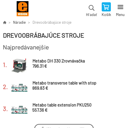
Košík
Menu
Hľadať
Náradie
Drevoobrábajúce stroje
DREVOOBRÁBAJÚCE STROJE
Najpredávanejšie
Metabo DH 330 Zrovnávačka
1.
796.31 €
Metabo transverse table with stop
2.
869.83 €
Metabo table extension PKU250
3.
557.36 €
Metabo him 26-82 * planer