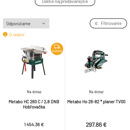
Ďalšie najpredávanejšie
4.
249.43 €
Metabo Ho 26-82 * planer TV00
Filtrovanie
5.
297.86 €
O radení
Metabo HC 260 C / 2,8 DNB Hobľovačka
6.
1 454.36 €
ZADARMO
ZADARMO
Na dotaz
Na dotaz
Metabo HC 260 C / 2,8 DNB
Metabo Ho 26-82 * planer TV00
Hobľovačka
297.86 €
1 454.36 €