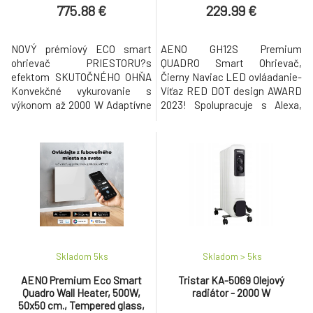
type, LED display , Black
775.88 €
229.99 €
NOVÝ prémiový ECO smart
AENO GH12S Premium
ohrievač PRIESTORU?s
QUADRO Smart Ohrievač,
efektom SKUTOČNÉHO OHŇA
Čierny Naviac LED ovláadanie-
Konvekčné vykurovanie s
Víťaz RED DOT design AWARD
výkonom až 2000 W Adaptívne
2023! Spolupracuje s Alexa,
ovládanie klímy - teplota a
Siri, Hey Google! Energeticke
vlhkosť LCD displej, ovládacie
úsporný a infracervený
tlačidlá a otočný ovládač Efekt
ohrievac s jedinecnou
SKUTOČNÉHO OHŇA s VODOU
technológiou ohrevu, ktorá
až 72 hodín 12 farieb PLAMEŇA
vám ušetrí peniaze od prvého
pre jedinečnú atmosféru
spustenia! Dokonalá
Eloxovaný pieskovaný pravý
kombinácia rýchleho
hliník Vyrobené v Poľs
vykurovania a úspory energie
2x
Skladom 5
ks
Skladom > 5
ks
AENO Premium Eco Smart
Tristar KA-5069 Olejový
Quadro Wall Heater, 500W,
radiátor - 2000 W
50x50 cm., Tempered glass,