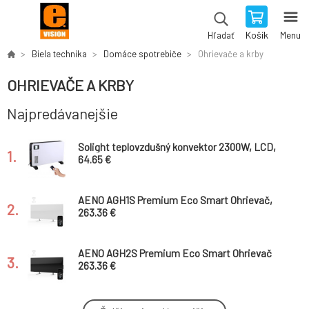
Košík
Menu
Hľadať
Biela technika
Domáce spotrebiče
Ohrievače a krby
OHRIEVAČE A KRBY
Najpredávanejšie
Solight teplovzdušný konvektor 2300W, LCD,
1.
ventilátor, časovač, nastaviteľný termostat
64.65 €
AENO AGH1S Premium Eco Smart Ohrievač,
2.
Biely, WI-FI, max 700W, Infra
263.36 €
AENO AGH2S Premium Eco Smart Ohrievač
3.
čierny, WI-FI, max 700W, Infra
263.36 €
AENO AGH3S Premium Eco Smart Ohrievač,