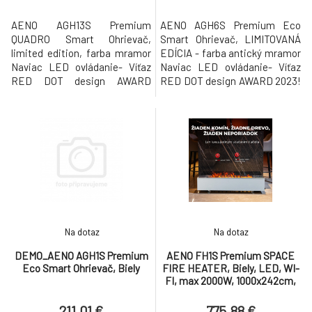
AENO AGH13S Premium
AENO AGH6S Premium Eco
QUADRO Smart Ohrievač,
Smart Ohrievač, LIMITOVANÁ
limited edition, farba mramor
EDÍCIA - farba antický mramor
Naviac LED ovládanie- Víťaz
Naviac LED ovládanie- Víťaz
RED DOT design AWARD
RED DOT design AWARD 2023!
2023!! Spolupracuje s Alexa,
Spolupracuje s Alexa, Siri, Hey
Siri, Hey Google! Energeticke
Google! Energeticke úsporný a
úsporný a infracervený
infracervený ohrievac s
ohrievac s jedinecnou
jedinecnou technológiou
technológiou ohrevu, ktorá
ohrevu, ktorá vám ušetrí
vám ušetrí peniaze od prvého
peniaze od prvého spustenia!
spustenia! Dokonalá
Dokonalá kombinácia rýchleho
kombinácia rýchleho vykurov
vykuro
Na dotaz
Na dotaz
DEMO_AENO AGH1S Premium
AENO FH1S Premium SPACE
Eco Smart Ohrievač, Biely
FIRE HEATER, Biely, LED, WI-
FI, max 2000W, 1000x242cm,
efekt ohňa
211.01 €
775.88 €