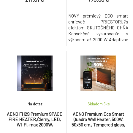
NOVÝ prémiový ECO smart
ohrievač PRIESTORU?s
efektom SKUTOČNÉHO OHŇA
Konvekčné vykurovanie s
výkonom až 2000 W Adaptívne
ovládanie klímy - teplota a
vlhkosť LCD displej, ovládacie
tlačidlá a otočný ovládač Efekt
SKUTOČNÉHO OHŇA s VODOU
až 72 hodín 12 farieb PLAMEŇA
pre jedinečnú atmosféru
Eloxovaný pieskovaný pravý
hliník Vyrobené v Poľs
Na dotaz
Skladom 5
ks
AENO FH2S Premium SPACE
AENO Premium Eco Smart
FIRE HEATER,Čierny, LED,
Quadro Wall Heater, 500W,
WI-FI, max 2000W,
50x50 cm., Tempered glass,
1000x242cm, efekt ohńa
Infrared+convection heating