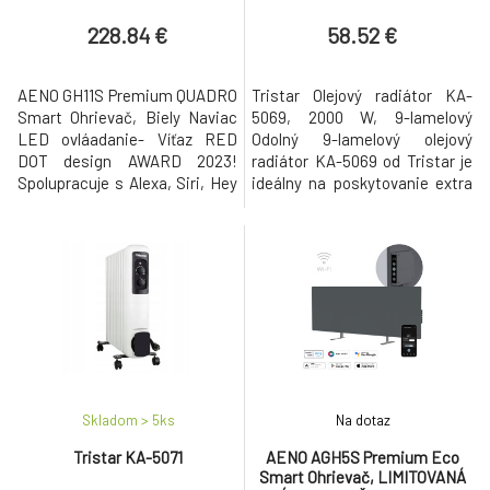
Infrared+convection heating
type, LED display Plug typ
228.84 €
58.52 €
AENO GH11S Premium QUADRO
Tristar Olejový radiátor KA-
Smart Ohrievač, Biely Naviac
5069, 2000 W, 9-lamelový
LED ovláadanie- Víťaz RED
Odolný 9-lamelový olejový
DOT design AWARD 2023!
radiátor KA-5069 od Tristar je
Spolupracuje s Alexa, Siri, Hey
ideálny na poskytovanie extra
Google! Energeticke úsporný a
tepla v prípade potreby. Má 3
infracervený ohrievac s
rôzne nastavenia teploty, aby
jedinecnou technológiou
ste vždy nastavili dokonalú
ohrevu, ktorá vám ušetrí
teplotu pomocou
peniaze od prvého spustenia!
nastaviteľného termostatu.
Dokonalá kombinácia rýchleho
Prvé nastavenie vykurovania
vykurovania a úspory energie
používa 800 wattov, takže
2x nižši
môžete vykuro
Skladom > 5
ks
Na dotaz
Tristar KA-5071
AENO AGH5S Premium Eco
Smart Ohrievač, LIMITOVANÁ