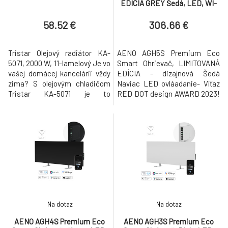
EDÍCIA GREY Šedá, LED, WI-
FI, max 700W, Infra
58.52 €
306.66 €
Tristar Olejový radiátor KA-
AENO AGH5S Premium Eco
5071, 2000 W, 11-lamelový Je vo
Smart Ohrievač, LIMITOVANÁ
vašej domácej kancelárii vždy
EDÍCIA - dizajnová Šedá
zima? S olejovým chladičom
Naviac LED ovláadanie- Víťaz
Tristar KA-5071 je to
RED DOT design AWARD 2023!
minulosťou. Za krátky čas
Spolupracuje s Alexa, Siri, Hey
vykúri vašu miestnosť. Olejový
Google! Energeticke úsporný a
chladič má 11 rebier a dá sa
infracervený ohrievac s
veľmi jednoducho presúvať
jedinecnou technológiou
pomocou otočných koliesok.
ohrevu, ktorá vám ušetrí
Elektrický olejový radiátor je
peniaze od prvého spustenia!
možné nastaviť na 3 rôzne
Dokonalá kombinácia rýchleho
stup
vykurovania
Na dotaz
Na dotaz
AENO AGH4S Premium Eco
AENO AGH3S Premium Eco