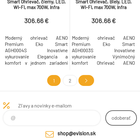
Smart Ohrievač, čierny, LED,
Smart Ohrievač, Biely, LED,
WI-FI, max 700W, Infra
WI-FI, max 700W, Infra
306.66 €
306.66 €
Moderný ohrievač AENO
Moderný ohrievač AENO
Premium Eko Smart
Premium Eko Smart
AGH0004S Inovatívne
AGH0003S Inovatívne
vykurovanie Elegancia a
vykurovanie Výnimočný
komfort v jednom zariadení
komfort Ohrievač AENO
Ohrievač AGH0004S v
Premium Eko Smart
modernom čiernom prevedení
AGH0003S poskytuje okamžité
1
2
je ideálnym riešením pre tých,
teplo dokonale prispôsobené
ktorí si cenia štýl a funkčnosť.
vašim potrebám. Či už
Poskytuje nielen príjemné
relaxujete v obývačke, spálni
teplo, ale aj e
alebo pracovni, zariadenie
Zľavy a novinky e-mailom
vytvár
odoberať
shop@evision.sk