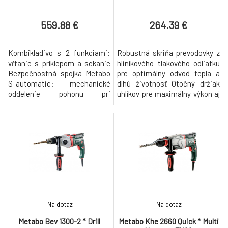
559.88 €
264.39 €
Kombikladivo s 2 funkciami:
Robustná skriňa prevodovky z
vŕtanie s príklepom a sekanie
hliníkového tlakového odliatku
Bezpečnostná spojka Metabo
pre optimálny odvod tepla a
S-automatic: mechanické
dlhú životnosť Otočný držiak
oddelenie pohonu pri
uhlíkov pre maximálny výkon aj
zablokovaní vrtáka pre
pri chode doľava, napr. na
bezpečnú prácu Robustná
vytočenie pevne usadených
skriňa prevodovky z hliníkového
skrutiek Elektronika Vario (V)
tlakového odliatku pre
pre prácu s otáčkami
optimálny odvod tepla a dlhú
primeranými pre materiál
životnosť Parametre Max.
Nastavovacie koliesko na
úderová energia (EPTA) 8.5 J
predvoľbu počtu otáčok
Max. počet úderov 2800 /
Dvojrýchlostná
Na dotaz
Na dotaz
Metabo Bev 1300-2 * Drill
Metabo Khe 2660 Quick * Multi