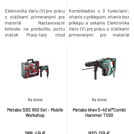
Elektronika Vario (V) pre prácu
Kombikladivo s 3 funkciami:
s otáčkami primeranými pre
vŕtanie s príklepom, vŕtanie bez
materiál Nastavovacie
príklepu a sekanie Elektronika
koliesko na predvoľbu počtu
Vario (V) pre prácu s otáčkami
otáčok Pravý-ľavý chod
primeranými pre materiál
Vreteno s vnútorným 6-
Bezpečnostná spojka Metabo
hranom pre skrutkovacie bity
S-automatic: mechanické
pre prácu bez skľúčovadla
oddelenie pohonu pri
Parametre Menovitý príkon650
zablokovaní vrtáka pre
W Výkon320 W Max. krútiaci
bezpečnú prácu Aretovateľný
moment10 Nm O vŕtania do
vypínač pre pohodlnú prácu pri
muriva16 mm O vŕtania do
trvalej prevádzke Parametre
betónu14 mm O vŕtania do
Max. úder
Na dotaz
Na dotaz
Metabo SBE 650 Set - Mobile
Metabo khev 5-40 bl*Combi
Workshop
Hammer TV00
188.49 €
910.09 €