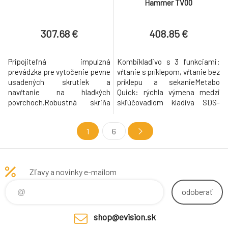
Hammer TV00
307.68 €
408.85 €
Pripojiteľná impulzná
Kombikladivo s 3 funkciami:
prevádzka pre vytočenie pevne
vŕtanie s príklepom, vŕtanie bez
usadených skrutiek a
príklepu a sekanieMetabo
navŕtanie na hladkých
Quick: rýchla výmena medzi
povrchoch.Robustná skriňa
skľúčovadlom kladiva SDS-
prevodovky z hliníkového
Plus a rýchloupínacím
tlakového odliatku pre
skľučovadlom pre vŕtanie do
1
6
optimálny odvod tepla a dlhú
dreva a kovuPerfektná
životnosťOtočný držiak uhlíkov
ergonómia vďaka ťažisku blízko
pre maximálny výkon aj pri
ruky a optimálnemu tvaru
chode doľava, napr. na
rukoväteNa spodu umiestnený
Zľavy a novinky e-mailom
vytočenie pevne usadených
vypínač chránený proti
skrutiekCelorozsahová
poškodeniu a prachuElek
odoberať
elektronika V
shop@evision.sk