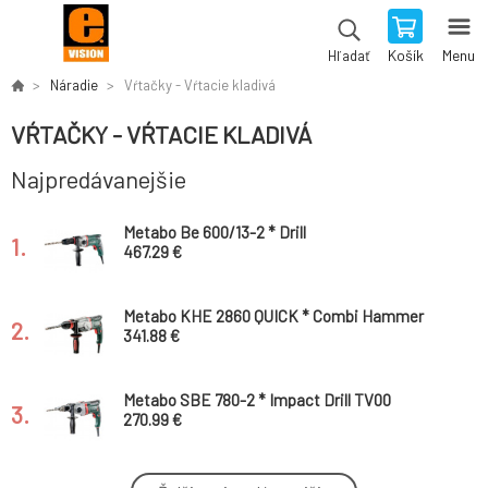
Košík
Menu
Hľadať
Náradie
Vŕtačky - Vŕtacie kladivá
VŔTAČKY - VŔTACIE KLADIVÁ
Najpredávanejšie
Metabo Be 600/13-2 * Drill
1.
467.29 €
Metabo KHE 2860 QUICK * Combi Hammer
2.
TV00
341.88 €
Metabo SBE 780-2 * Impact Drill TV00
3.
270.99 €
Metabo Khev 8-45 BL * Combi Hammer TV00