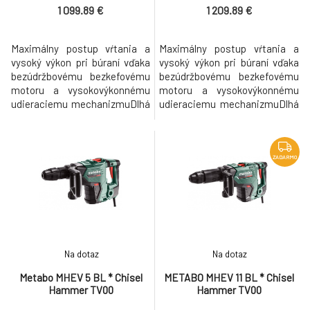
1 099.89 €
1 209.89 €
Maximálny postup vŕtania a
Maximálny postup vŕtania a
vysoký výkon pri búraní vďaka
vysoký výkon pri búraní vďaka
bezúdržbovému bezkefovému
bezúdržbovému bezkefovému
motoru a vysokovýkonnému
motoru a vysokovýkonnému
udieraciemu mechanizmuDlhá
udieraciemu mechanizmuDlhá
životnosť vďaka bezkefovej
životnosť vďaka bezkefovej
technológii a robustnému
technológii a robustnému
telesu z hliníkového tlakového
telesu z hliníkového tlakového
odliatku prevodovky a
odliatku prevodovky a
ZADARMO
motoraKombikladivo s 2
motoraKombikladivo s 2
funkciami: vŕtanie s príklepom
funkciami: vŕtanie s príklepom
a sekanieMetabo VibraTech
a sekanieMetabo VibraTech
(MVT) s dvojitým tlm
(MVT) s dvojitým tlm
Na dotaz
Na dotaz
Metabo MHEV 5 BL * Chisel
METABO MHEV 11 BL * Chisel
Hammer TV00
Hammer TV00