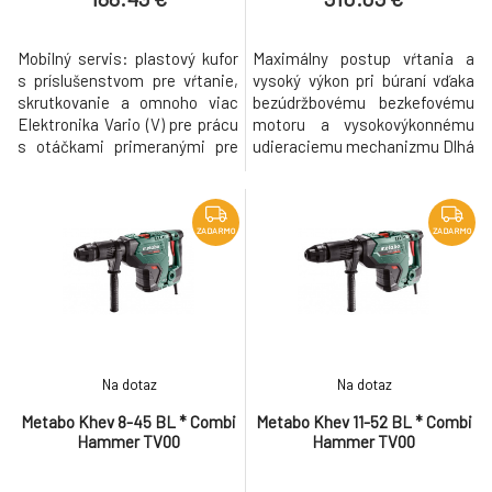
Mobilný servis: plastový kufor
Maximálny postup vŕtania a
s príslušenstvom pre vŕtanie,
vysoký výkon pri búraní vďaka
skrutkovanie a omnoho viac
bezúdržbovému bezkefovému
Elektronika Vario (V) pre prácu
motoru a vysokovýkonnému
s otáčkami primeranými pre
udieraciemu mechanizmu Dlhá
materiál Nastavovacie
životnosť vďaka bezkefovej
koliesko na predvoľbu počtu
technológii a robustnému
otáčok Pravý-ľavý chod
telesu z hliníkového tlakového
Vreteno s vnútorným 6-
odliatku prevodovky a motora
ZADARMO
ZADARMO
hranom pre skrutkovacie bity
Kombikladivo s 2 funkciami:
pre prácu bez skľúčovadla
vŕtanie s príklepom a sekanie
Parametre Menovitý príkon650
Metabo VibraTech (MVT) s
W Výkon320 W
dvojitým
Na dotaz
Na dotaz
Metabo Khev 8-45 BL * Combi
Metabo Khev 11-52 BL * Combi
Hammer TV00
Hammer TV00