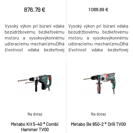
876.79 €
1 088.89 €
Vysoký výkon pri búraní vďaka
Vysoký výkon pri búraní vďaka
bezúdržbovému bezkefovému
bezúdržbovému bezkefovému
motoru a vysokovýkonnému
motoru a vysokovýkonnému
udieraciemu mechanizmuDlhá
udieraciemu mechanizmuDlhá
životnosť vďaka bezkefovej
životnosť vďaka bezkefovej
technológii a robustnému
technológii a robustnému
telesu z hliníkového tlakového
telesu z hliníkového tlakového
odliatku prevodovky a
odliatku prevodovky a
motoraMetabo VibraTech
motoraMetabo VibraTech
(MVT) s dvojitým tlmením:
(MVT) s dvojitým tlmením:
Oddelená rukoväť a
Oddelená rukoväť a
vyvažovacia hmota pohlcujúca
vyvažovacia hmota pohlcujúca
nárazy aktívne redukujú vibrác
nárazy aktívne redukujú vibrác
Na dotaz
Na dotaz
Metabo KH 5-40 * Combi
Metabo Be 850-2 * Drill TV00
Hammer TV00