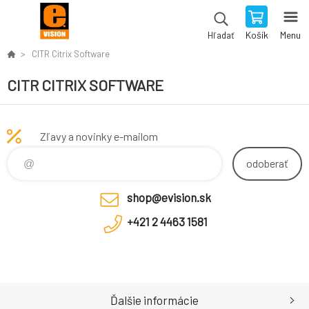
Košík
Menu
Hľadať
CITR Citrix Software
CITR CITRIX SOFTWARE
Zľavy a novinky e-mailom
odoberať
shop@evision.sk
+421 2 4463 1581
Ďalšie informácie