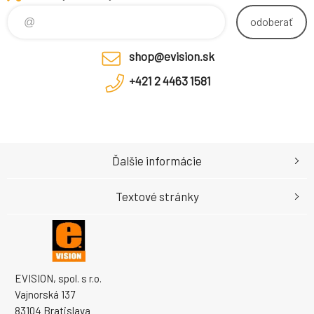
cloudovou a on premises
správou. Umožňuje ukládat
odoberať
zálohy do lokálních úložišť jako
jsou file servery nebo úložiště t
shop@evision.sk
+421 2 4463 1581
Ďalšie informácie
Textové stránky
EVISION, spol. s r.o.
Vajnorská 137
83104 Bratislava