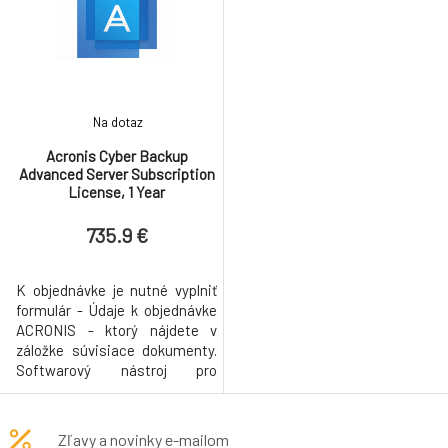
Na dotaz
Acronis Cyber Backup
Advanced Server Subscription
License, 1 Year
735.9 €
K objednávke je nutné vyplniť
formulár - Údaje k objednávke
ACRONIS - ktorý nájdete v
záložke súvisiace dokumenty.
Softwarový nástroj pro
zálohování a obnovu serverů
Windows a Linux s centrální
správou. Umožňuje výběr mezi
Zľavy a novinky e-mailom