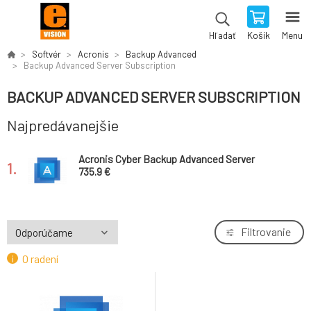
Košík
Menu
Hľadať
Softvér
Acronis
Backup Advanced
Backup Advanced Server Subscription
BACKUP ADVANCED SERVER SUBSCRIPTION
Najpredávanejšie
Acronis Cyber Backup Advanced Server
1.
Subscription License, 1 Year
735.9 €
Filtrovanie
O radení