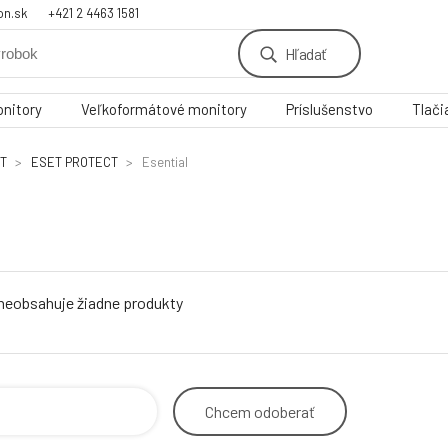
on.sk
+421 2 4463 1581
Hľadať
nitory
Veľkoformátové monitory
Príslušenstvo
Tlači
T
ESET PROTECT
Esential
 neobsahuje žiadne produkty
Chcem
odoberať