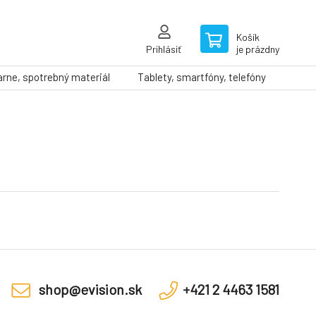
Košík
Prihlásiť
je prázdny
arne, spotrebný materiál
Tablety, smartfóny, telefóny
shop@evision.sk
+421 2 4463 1581