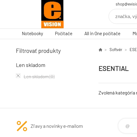
shop@evisi
Notebooky
Počítače
All in One počítače
Mo
Filtrovať produkty
Softvér
ESE
Len skladom
ESENTIAL
Len skladom
(0)
Zvolená kategória
Zľavy a novinky e-mailom