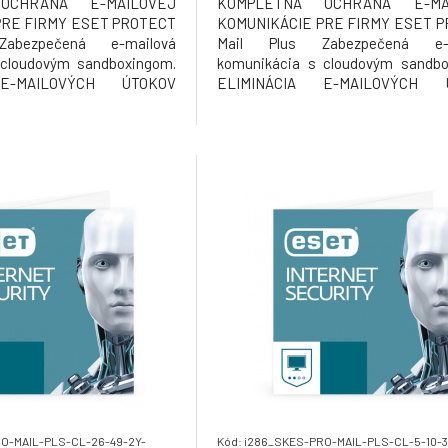
OCHRANA E-MAILOVEJ
KOMPLETNÁ OCHRANA E-MA
PRE FIRMY ESET PROTECT
KOMUNIKÁCIE PRE FIRMY ESET 
abezpečená e-mailová
Mail Plus Zabezpečená e-m
 cloudovým sandboxingom.
komunikácia s cloudovým sandbo
 E-MAILOVÝCH ÚTOKOV
ELIMINÁCIA E-MAILOVÝCH 
doručením spamu a malvéru
Prevencia pred doručením spamu a
h schránok používateľov
do e-mailových schránok použí
eľov a ich e-mail, ktorý je
Chráňte používateľov a ich e-mail, 
jším vektorom hrozby, s
najzneužívanejším vektorom hr
a
technológiou via
RO-MAIL-PLS-CL-26-49-2Y-
Kód: i286_SKES-PRO-MAIL-PLS-CL-5-10-