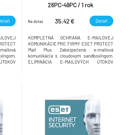
26PC-49PC / 1 rok
35.42 €
etail
Detail
Na dotaz
ILOVEJ
KOMPLETNÁ OCHRANA E-MAILOVEJ
PROTECT
KOMUNIKÁCIE PRE FIRMY ESET PROTECT
ailová
Mail Plus Zabezpečená e-mailová
xingom.
komunikácia s cloudovým sandboxingom.
ÚTOKOV
ELIMINÁCIA E-MAILOVÝCH ÚTOKOV
 malvéru
Prevencia pred doručením spamu a malvéru
vateľov
do e-mailových schránok používateľov
ktorý je
Chráňte používateľov a ich e-mail, ktorý je
ozby, s
najzneužívanejším vektorom hrozby, s
technológiou via