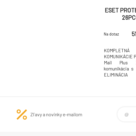
ESET PROTE
26PC-
5
Na dotaz
KOMPLETNÁ 
KOMUNIKÁCIE 
Mail Plus Z
komunikácia s
ELIMINÁCIA
Prevencia pred 
do e-mailovýc
Chráňte používat
najzneužívane
technológiou vi
Zľavy a novinky e-mailom