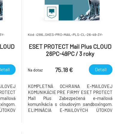
3Y-
Kód: i286_SKES-PRO-MAIL-PLS-CL-26-49-3Y-
CLOUD
ESET PROTECT Mail Plus CLOUD
26PC-49PC / 3 roky
75.18 €
etail
Detail
Na dotaz
ILOVEJ
KOMPLETNÁ OCHRANA E-MAILOVEJ
PROTECT
KOMUNIKÁCIE PRE FIRMY ESET PROTECT
ailová
Mail Plus Zabezpečená e-mailová
xingom.
komunikácia s cloudovým sandboxingom.
ÚTOKOV
ELIMINÁCIA E-MAILOVÝCH ÚTOKOV
 malvéru
Prevencia pred doručením spamu a malvéru
vateľov
do e-mailových schránok používateľov
ktorý je
Chráňte používateľov a ich e-mail, ktorý je