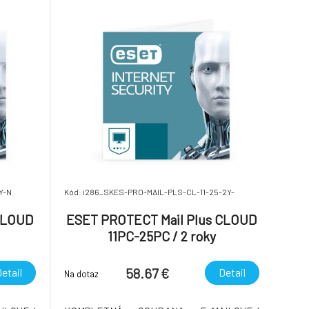
ozby, s
najzneužívanejším vektorom hrozby, s
technológiou via
Y-N
Kód: i286_SKES-PRO-MAIL-PLS-CL-11-25-2Y-
CLOUD
ESET PROTECT Mail Plus CLOUD
11PC-25PC / 2 roky
58.67 €
etail
Detail
Na dotaz