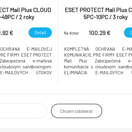
CT Mail Plus CLOUD
ESET PROTECT Mail Plus 
49PC / 2 roky
5PC-10PC / 3 roky
1.92 €
100.29 €
Detail
D
Na dotaz
OCHRANA E-MAILOVEJ
KOMPLETNÁ OCHRANA E-MA
PRE FIRMY ESET PROTECT
KOMUNIKÁCIE PRE FIRMY ESET 
abezpečená e-mailová
Mail Plus Zabezpečená e-m
 cloudovým sandboxingom.
komunikácia s cloudovým sandbo
 E-MAILOVÝCH ÚTOKOV
ELIMINÁCIA E-MAILOVÝCH 
doručením spamu a malvéru
Prevencia pred doručením spamu a
h schránok používateľov
do e-mailových schránok použí
eľov a ich e-mail, ktorý je
Chráňte používateľov a ich e-mail, 
jším vektorom hrozby, s
najzneužívanejším vektorom hr
a
technológiou via
Chcem
odoberať