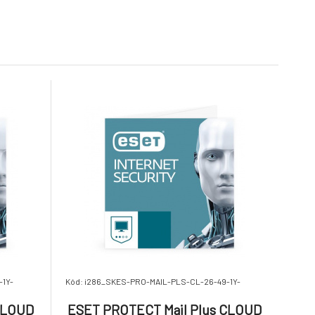
6.
Na dotaz
85.05 €
35.42 €
ail Plus
ESET PROTECT Mail Plus
C / 3
CLOUD 50PC-99PC / 1 rok
9.
Na dotaz
75.18 €
33.03 €
-1Y-
Kód: i286_SKES-PRO-MAIL-PLS-CL-26-49-1Y-
CLOUD
ESET PROTECT Mail Plus CLOUD