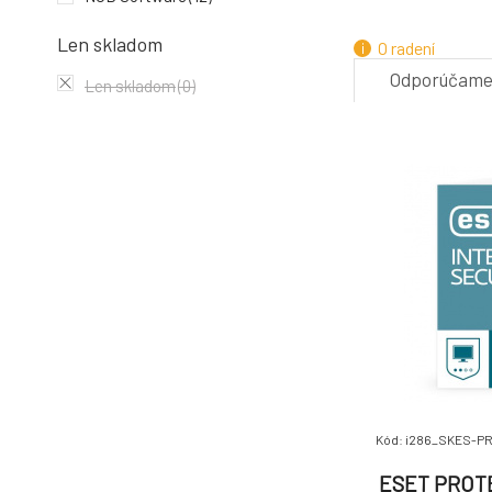
4.
Len skladom
O radení
Odporúčam
Len skladom
(0)
7.
Kód: i286_SKES-PR
ESET PROTE