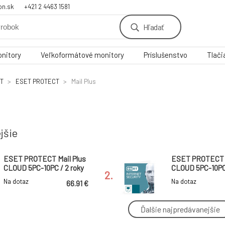
on.sk
+421 2 4463 1581
Hľadať
nitory
Veľkoformátové monitory
Príslušenstvo
Tlači
T
ESET PROTECT
Mail Plus
jšie
ESET PROTECT Mail Plus
ESET PROTECT M
CLOUD 5PC-10PC / 2 roky
CLOUD 5PC-10PC 
2.
Na dotaz
Na dotaz
66.91 €
Ďalšie najpredávanejšie
ESET PROTECT Mail Plus
ESET PROTECT M
CLOUD 11PC-25PC / 2 roky
CLOUD 11PC-25PC