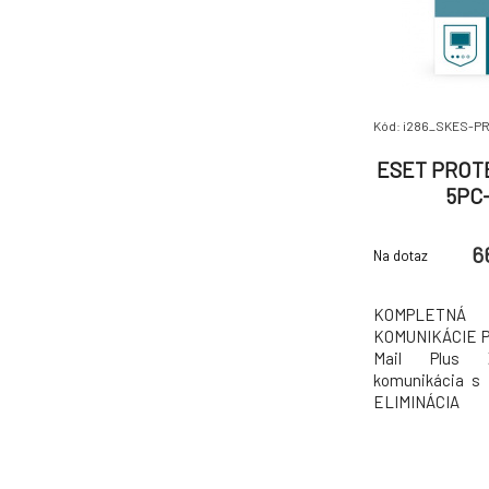
Kód: i286_SKES-P
ESET PROTE
5PC-
6
Na dotaz
KOMPLETNÁ 
KOMUNIKÁCIE 
Mail Plus Z
komunikácia s
ELIMINÁCIA
Prevencia pred 
do e-mailovýc
Chráňte používat