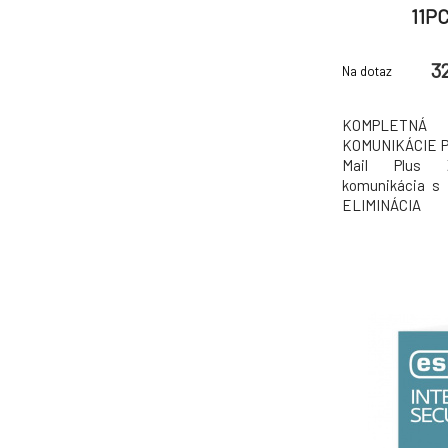
11PC
3
Na dotaz
KOMPLETNÁ 
KOMUNIKÁCIE 
Mail Plus Z
komunikácia s
ELIMINÁCIA
Prevencia pred 
do e-mailovýc
Chráňte používat
najzneužívane
technológiou vi