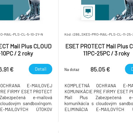
RO-MAIL-PLS-CL-5-10-2Y-N
Kód: i286_SKES-PRO-MAIL-PLS-CL-11-25-
CT Mail Plus CLOUD
ESET PROTECT Mail Plus 
10PC / 2 roky
11PC-25PC / 3 roky
6.91 €
85.05 €
Detail
D
Na dotaz
OCHRANA E-MAILOVEJ
KOMPLETNÁ OCHRANA E-MA
PRE FIRMY ESET PROTECT
KOMUNIKÁCIE PRE FIRMY ESET 
abezpečená e-mailová
Mail Plus Zabezpečená e-m
 cloudovým sandboxingom.
komunikácia s cloudovým sandbo
 E-MAILOVÝCH ÚTOKOV
ELIMINÁCIA E-MAILOVÝCH 
doručením spamu a malvéru
Prevencia pred doručením spamu a
h schránok používateľov
do e-mailových schránok použí
eľov a ich e-mail, ktorý je
Chráňte používateľov a ich e-mail, 