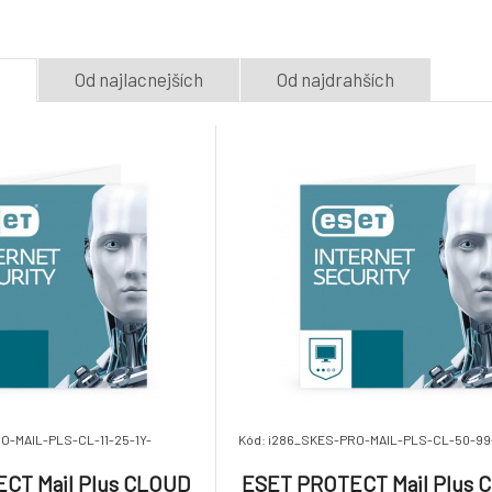
5.
Na dotaz
Na dotaz
58.67 €
e
Od najlacnejších
Od najdrahších
ESET PROTECT Mail Plus
ESET PROTECT M
CLOUD 26PC-49PC / 2
CLOUD 26PC-49P
8.
roky
roky
Na dotaz
Na dotaz
51.92 €
O-MAIL-PLS-CL-11-25-1Y-
Kód: i286_SKES-PRO-MAIL-PLS-CL-50-99
CT Mail Plus CLOUD
ESET PROTECT Mail Plus 