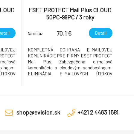
CLOUD
ESET PROTECT Mail Plus CLOUD
50PC-99PC / 3 roky
70.1 €
etail
Detail
Na dotaz
ILOVEJ
KOMPLETNÁ OCHRANA E-MAILOVEJ
PROTECT
KOMUNIKÁCIE PRE FIRMY ESET PROTECT
ailová
Mail Plus Zabezpečená e-mailová
xingom.
komunikácia s cloudovým sandboxingom.
ÚTOKOV
ELIMINÁCIA E-MAILOVÝCH ÚTOKOV
 malvéru
Prevencia pred doručením spamu a malvéru
vateľov
do e-mailových schránok používateľov
ktorý je
Chráňte používateľov a ich e-mail, ktorý je
ozby, s
najzneužívanejším vektorom hrozby, s
technológiou via
shop@evision.sk
+421 2 4463 1581