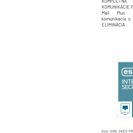
KOMPLETNÁ 
KOMUNIKÁCIE 
Mail Plus Z
komunikácia s
ELIMINÁCIA
Prevencia pred 
do e-mailovýc
Chráňte používat
najzneužívane
technológiou vi
Kód: i286_SKES-P