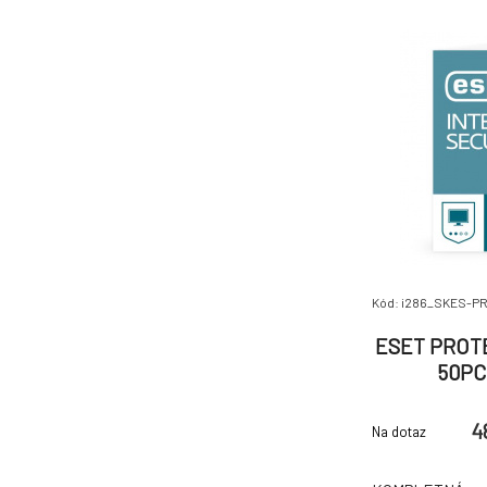
najzneužívane
technológiou vi
Kód: i286_SKES-P
ESET PROTE
50PC-
4
Na dotaz