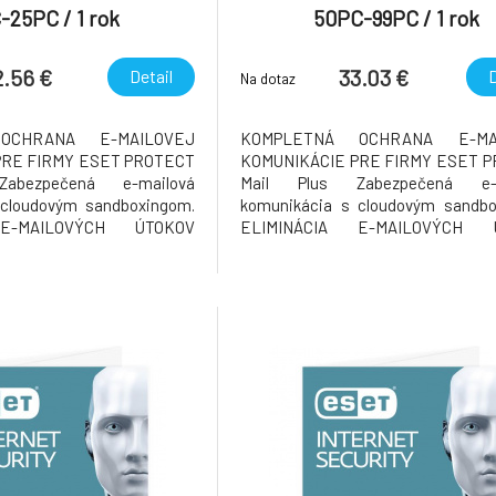
-25PC / 1 rok
50PC-99PC / 1 rok
2.56 €
33.03 €
Detail
D
Na dotaz
OCHRANA E-MAILOVEJ
KOMPLETNÁ OCHRANA E-MA
PRE FIRMY ESET PROTECT
KOMUNIKÁCIE PRE FIRMY ESET 
abezpečená e-mailová
Mail Plus Zabezpečená e-m
 cloudovým sandboxingom.
komunikácia s cloudovým sandbo
 E-MAILOVÝCH ÚTOKOV
ELIMINÁCIA E-MAILOVÝCH 
doručením spamu a malvéru
Prevencia pred doručením spamu a
h schránok používateľov
do e-mailových schránok použí
eľov a ich e-mail, ktorý je
Chráňte používateľov a ich e-mail, 
jším vektorom hrozby, s
najzneužívanejším vektorom hr
a
technológiou via