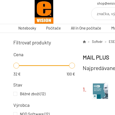
shop@evisi
Notebooky
Počítače
All in One počítače
Mo
Filtrovať produkty
Softvér
ESE
Cena
MAIL PLUS
Najpredávane
32
€
100
€
Stav
1.
Běžné zboží
(12)
Výrobca
NOD Software
(12)