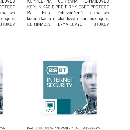
ILOVEJ
KOMPLETNÁ OCHRANA E-MAILOVEJ
PROTECT
KOMUNIKÁCIE PRE FIRMY ESET PROTECT
ailová
Mail Plus Zabezpečená e-mailová
xingom.
komunikácia s cloudovým sandboxingom.
ÚTOKOV
ELIMINÁCIA E-MAILOVÝCH ÚTOKOV
 malvéru
Prevencia pred doručením spamu a malvéru
vateľov
do e-mailových schránok používateľov
ktorý je
Chráňte používateľov a ich e-mail, ktorý je
ozby, s
najzneužívanejším vektorom hrozby, s
technológiou via
3Y-N
Kód: i286_SKES-PRO-MAIL-PLS-CL-50-99-3Y-