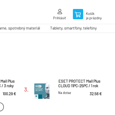
Košík
Prihlásiť
je prázdny
arne, spotrebný materiál
Tablety, smartfóny, telefóny
ail Plus
ESET PROTECT Mail Plus
/ 3 roky
CLOUD 11PC-25PC / 1 rok
3.
Na dotaz
100.29 €
32.56 €
ail Plus
ESET PROTECT Mail Plus
 / 3 roky
CLOUD 26PC-49PC / 1 rok