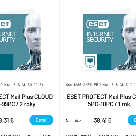
jším vektorom hrozby, s
najzneužívanejším vektorom hr
a
technológiou via
RO-MAIL-PLS-CL-50-99-2Y-
Kód: i286_SKES-PRO-MAIL-PLS-CL-5-10-1
CT Mail Plus CLOUD
ESET PROTECT Mail Plus 
99PC / 2 roky
5PC-10PC / 1 rok
8.31 €
38.41 €
Detail
D
Na dotaz