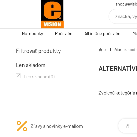
shop@evisi
Notebooky
Počítače
All in One počítače
Mo
Filtrovať produkty
Tlačiarne, spot
Len skladom
ALTERNATÍV
Len skladom
(0)
Zvolená kategória
Zľavy a novinky e-mailom