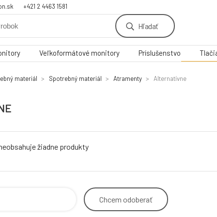
on.sk
+421 2 4463 1581
Hľadať
nitory
Veľkoformátové monitory
Príslušenstvo
Tlači
rebný materiál
Spotrebný materiál
Atramenty
Alternatívne
NE
 neobsahuje žiadne produkty
Chcem
odoberať