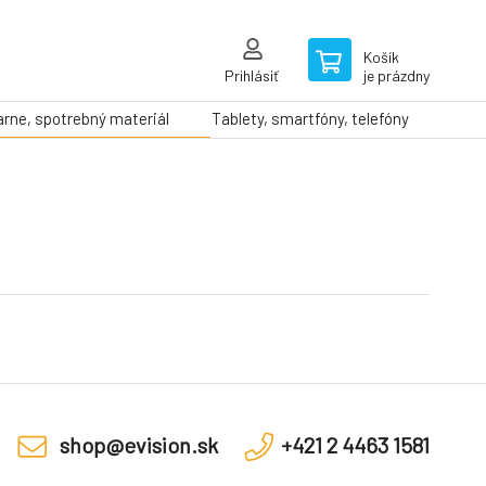
Košík
Prihlásiť
je prázdny
arne, spotrebný materiál
Tablety, smartfóny, telefóny
shop@evision.sk
+421 2 4463 1581