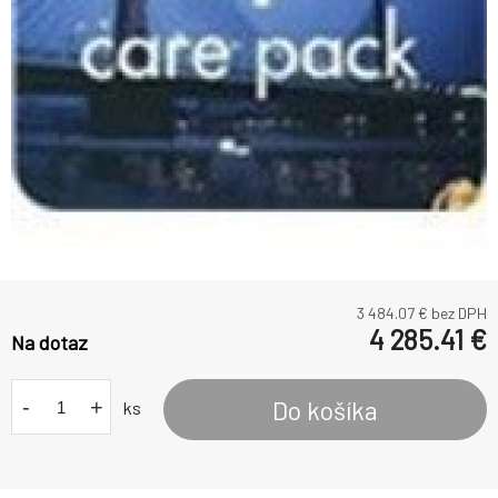
3 484.07
€ bez DPH
4 285.41
€
Na dotaz
-
+
Do košíka
ks