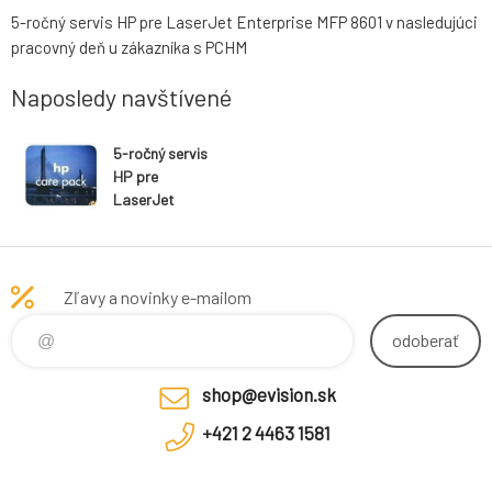
5-ročný servis HP pre LaserJet Enterprise MFP 8601 v nasledujúci
pracovný deň u zákazníka s PCHM
Naposledy navštívené
5-ročný servis
HP pre
LaserJet
Enterprise MFP
8601 v
nasledujúci
pracovný deň u
Zľavy a novinky e-mailom
zákazníka s
PCHM
odoberať
shop@evision.sk
+421 2 4463 1581