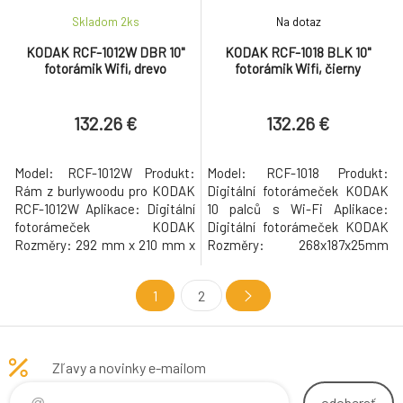
Skladom 2
ks
Na dotaz
KODAK RCF-1012W DBR 10"
KODAK RCF-1018 BLK 10"
fotorámik Wifi, drevo
fotorámik Wifi, čierny
132.26 €
132.26 €
Model: RCF-1012W Produkt:
Model: RCF-1018 Produkt:
Rám z burlywoodu pro KODAK
Digitální fotorámeček KODAK
RCF-1012W Aplikace: Digitální
10 palců s Wi-Fi Aplikace:
fotorámeček KODAK
Digitální fotorámeček KODAK
Rozměry: 292 mm x 210 mm x
Rozměry: 268x187x25mm
28 mm Hmotnost: 660 g
Hmotnost: 580 g Procesor:
Procesor: RK3326 čtyřjádrový
Čtyřjádrový Paměť DDR: 1 GB
1
2
A35 1,5 GHz Paměť DDR: 1 GB
Flash paměť: 32 GB Dotyková
Flash paměť: 32 GB Dotyková
obrazovka + 1 tlačítko
obrazovka + 1 tlačítko
zapnutí/vypnutí Rozlišení:
zapnutí/vypnutí Rozlišení: 800
1280*800 16:10 Velikost
Zľavy a novinky e-mailom
x 1280 16:10 Velikost displeje:
displeje: 10 palců, IPS
10'1 palce IPS Repr
Reproduktor: 8?1W*2 Porty:
odoberať