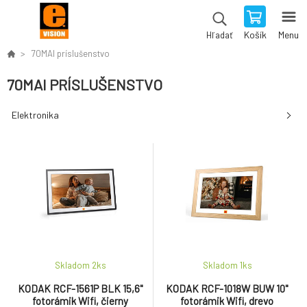
Košík
Menu
Hľadať
70MAI príslušenstvo
70MAI PRÍSLUŠENSTVO
Elektronika
Skladom 2
ks
Skladom 1
ks
KODAK RCF-1561P BLK 15,6"
KODAK RCF-1018W BUW 10"
fotorámik Wifi, čierny
fotorámik Wifi, drevo