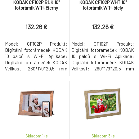
KODAK CF102P BLK 10"
KODAK CF102P WHT 10"
fotorámik Wifi, čierny
fotorámik Wifi, biely
132.26 €
132.26 €
Model: CF102P Produkt:
Model: CF102P Produkt:
Digitální fotorámeček KODAK
Digitální fotorámeček KODAK
10 palců s Wi-Fi Aplikace:
10 palců s Wi-Fi Aplikace:
Digitální fotorámeček KODAK
Digitální fotorámeček KODAK
Velikost: 260*179*20,5 mm
Velikost: 260*179*20,5 mm
Hmotnost: 510 g Procesor:
Hmotnost: 510 g Procesor:
RK3326 Čtyřjádrový A35 1,5
RK3326 Čtyřjádrový A35 1,5
GHz Paměť DDR: 1 GB Flash
GHz Paměť DDR: 1 GB Flash
paměť: 32 GB Dotyková
paměť: 32 GB Dotyková
obrazovka + 1 tlačítko
obrazovka + 1 tlačítko
zapnutí/vypnutí Rozlišení:
zapnutí/vypnutí Rozlišení:
800*1280 16:10 Velikost
800*1280 16:10 Velikost
displeje: 10 palců, IPS
displeje: 10 palců, IPS
Reprodukt
Reprodukt
Skladom 1
ks
Skladom 3
ks