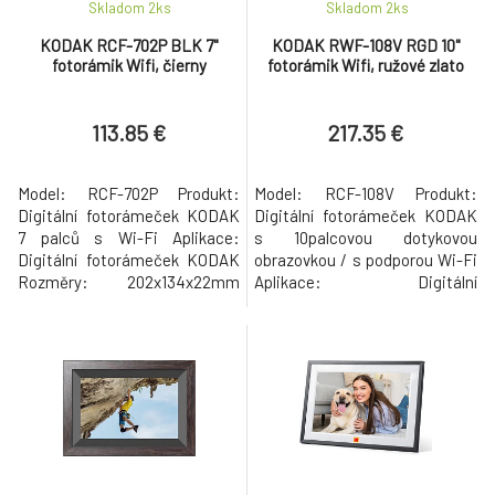
Skladom 2
ks
Skladom 2
ks
KODAK RCF-702P BLK 7"
KODAK RWF-108V RGD 10"
fotorámik Wifi, čierny
fotorámik Wifi, ružové zlato
113.85 €
217.35 €
Model: RCF-702P Produkt:
Model: RCF-108V Produkt:
Digitální fotorámeček KODAK
Digitální fotorámeček KODAK
7 palců s Wi-Fi Aplikace:
s 10palcovou dotykovou
Digitální fotorámeček KODAK
obrazovkou / s podporou Wi-Fi
Rozměry: 202x134x22mm
Aplikace: Digitální
Materiál: černý plast
fotorámeček KODAK Rozměry:
Hmotnost: 317 g Procesor:
258x182x43mm Hmotnost: 917
Čtyřjádrový A7 1,2 GHz Paměť
g Procesor: Čtyřjádrový Paměť
DDR: 1 GB Flash paměť: 32 GB
DDR: 1 GB Flash paměť: 32 GB
Dotyková obrazovka + 1 tlačítko
Dotyková obrazovka + 1 tlačítko
zapnutí/vypnutí Rozlišení:
zapnutí/vypnutí/hlasitost -/+
1024*600 16:9 Velikost
Rozlišení: 800*1280 16:10
displeje: 7 palců IPS R
Velikost disp