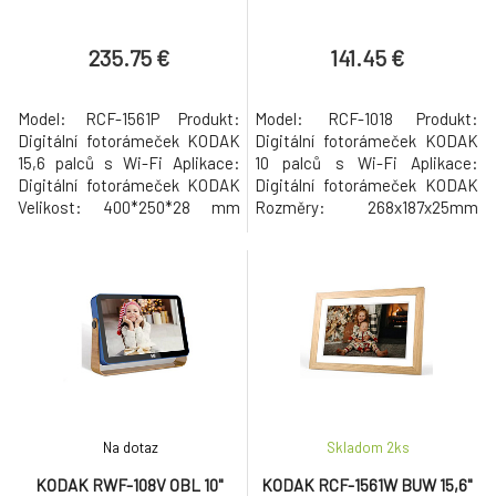
235.75 €
141.45 €
Model: RCF-1561P Produkt:
Model: RCF-1018 Produkt:
Digitální fotorámeček KODAK
Digitální fotorámeček KODAK
15,6 palců s Wi-Fi Aplikace:
10 palců s Wi-Fi Aplikace:
Digitální fotorámeček KODAK
Digitální fotorámeček KODAK
Velikost: 400*250*28 mm
Rozměry: 268x187x25mm
Hmotnost: 1130 g Procesor:
Hmotnost: 580 g Procesor:
Čtyřjádrový Paměť DDR: 1 GB
Čtyřjádrový Paměť DDR: 1 GB
Flash paměť: 32 GB Dotyková
Flash paměť: 32 GB Dotyková
obrazovka + 1 tlačítko
obrazovka + 1 tlačítko
zapnutí/vypnutí Rozlišení:
zapnutí/vypnutí Rozlišení:
1920*1080 16:9 Velikost
1280*800 16:10 Velikost
displeje: 15,6 palců, IPS
displeje: 10 palců, IPS
Reproduktor: 8?1W*2 Po
Reproduktor: 8?1W*2 Porty:
Typ
Na dotaz
Skladom 2
ks
KODAK RWF-108V OBL 10"
KODAK RCF-1561W BUW 15,6"