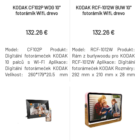
KODAK CF102P WDG 10"
KODAK RCF-1012W BUW 10"
fotorámik Wifi, drevo
fotorámik Wifi, drevo
132.26 €
132.26 €
Model: CF102P Produkt:
Model: RCF-1012W Produkt:
Digitální fotorámeček KODAK
Rám z burlywoodu pro KODAK
10 palců s Wi-Fi Aplikace:
RCF-1012W Aplikace: Digitální
Digitální fotorámeček KODAK
fotorámeček KODAK Rozměry:
Velikost: 260*179*20,5 mm
292 mm x 210 mm x 28 mm
Hmotnost: 510 g Procesor:
Hmotnost: 660 g Procesor:
RK3326 Čtyřjádrový A35 1,5
RK3326 čtyřjádrový A35 1,5
GHz Paměť DDR: 1 GB Flash
GHz Paměť DDR: 1 GB Flash
paměť: 32 GB Dotyková
paměť: 32 GB Dotyková
obrazovka + 1 tlačítko
obrazovka + 1 tlačítko
zapnutí/vypnutí Rozlišení:
zapnutí/vypnutí Rozlišení: 800
800*1280 16:10 Velikost
x 1280 16:10 Velikost displeje:
displeje: 10 palců, IPS
10'1 palce IPS Repr
Reprodukt