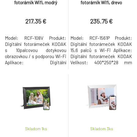
fotorámik Wifi, modrý
fotorámik Wifi, drevo
217.35 €
235.75 €
Model: RCF-108V Produkt:
Model: RCF-1561P Produkt:
Digitální fotorámeček KODAK
Digitální fotorámeček KODAK
s 10palcovou dotykovou
15,6 palců s Wi-Fi Aplikace:
obrazovkou / s podporou Wi-Fi
Digitální fotorámeček KODAK
Aplikace: Digitální
Velikost: 400*250*28 mm
fotorámeček KODAK
Hmotnost: 1130 g Procesor:
Rozměry: 258x182x43mm
Čtyřjádrový Paměť DDR: 1 GB
Hmotnost: 917 g Procesor:
Flash paměť: 32 GB Dotyková
Čtyřjádrový Paměť DDR: 1 GB
obrazovka + 1 tlačítko
Flash paměť: 32 GB Dotyková
zapnutí/vypnutí Rozlišení:
obrazovka + 1 tlačítko
1920*1080 16:9 Velikost
zapnutí/vypnutí/hlasitost -/+
displeje: 15,6 palců, IPS
Rozlišení: 800*1280 16:10
Reproduktor: 8?1W*2 Po
Velikost disp
Skladom 1
ks
Skladom 3
ks