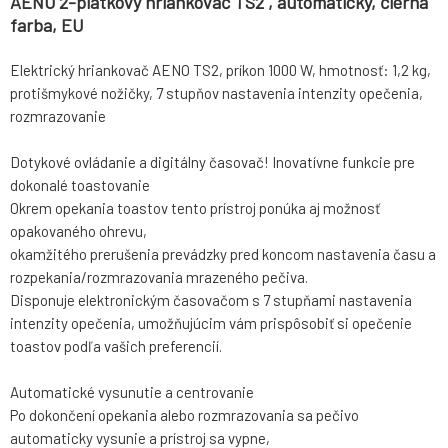
AENO 2-plátkový hriankovač TS2 , automatický, čierna
farba, EU
Elektrický hriankovač AENO TS2, príkon 1000 W, hmotnosť: 1,2 kg,
protišmykové nožičky, 7 stupňov nastavenia intenzity opečenia,
rozmrazovanie
Dotykové ovládanie a digitálny časovač! Inovatívne funkcie pre
dokonalé toastovanie
Okrem opekania toastov tento prístroj ponúka aj možnosť
opakovaného ohrevu,
okamžitého prerušenia prevádzky pred koncom nastavenia času a
rozpekania/rozmrazovania mrazeného pečiva.
Disponuje elektronickým časovačom s 7 stupňami nastavenia
intenzity opečenia, umožňujúcim vám prispôsobiť si opečenie
toastov podľa vašich preferencií.
Automatické vysunutie a centrovanie
Po dokončení opekania alebo rozmrazovania sa pečivo
automaticky vysunie a prístroj sa vypne,