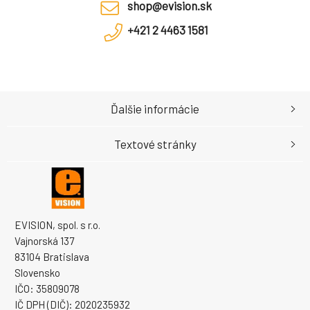
shop@evision.sk
+421 2 4463 1581
Ďalšie informácie
Textové stránky
EVISION, spol. s r.o.
Vajnorská 137
83104 Bratislava
Slovensko
IČO: 35809078
IČ DPH (DIČ): 2020235932