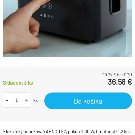
29.74
€ bez DPH
36.58
€
Skladom 3
ks
-
+
Do košíka
ks
Elektrický hriankovač AENO TS2, príkon 1000 W, hmotnosť: 1,2 kg,