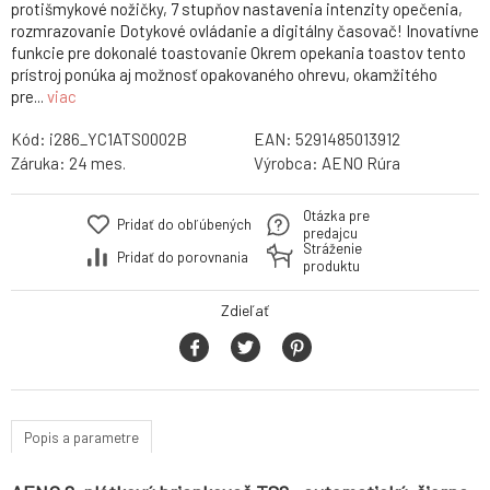
protišmykové nožičky, 7 stupňov nastavenia intenzity opečenia,
rozmrazovanie Dotykové ovládanie a digitálny časovač! Inovatívne
funkcie pre dokonalé toastovanie Okrem opekania toastov tento
prístroj ponúka aj možnosť opakovaného ohrevu, okamžitého
pre...
viac
Kód:
i286_YC1ATS0002B
EAN:
5291485013912
Záruka:
24 mes.
Výrobca:
AENO Rúra
Otázka pre
Pridať do obľúbených
predajcu
Stráženie
Pridať do porovnania
produktu
Zdieľať
Popis a parametre