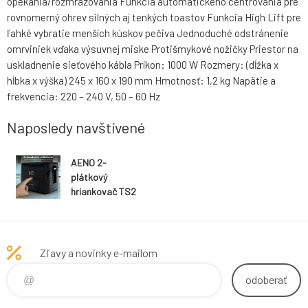
opekania/rozmrazovania Funkcia automatického centrovania pre
rovnomerný ohrev silných aj tenkých toastov Funkcia High Lift pre
ľahké vybratie menších kúskov pečiva Jednoduché odstránenie
omrviniek vďaka výsuvnej miske Protišmykové nožičky Priestor na
uskladnenie sieťového kábla Príkon: 1000 W Rozmery: (dĺžka x
hĺbka x výška) 245 x 160 x 190 mm Hmotnosť: 1,2 kg Napätie a
frekvencia: 220 – 240 V, 50 – 60 Hz
Naposledy navštívené
AENO 2-
plátkový
hriankovač TS2
, automatický,
čierna farba,
EU
Zľavy a novinky e-mailom
odoberať