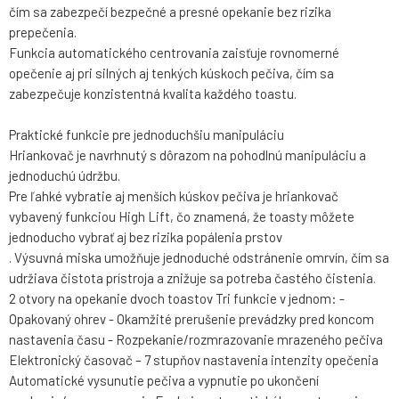
čím sa zabezpečí bezpečné a presné opekanie bez rizika
prepečenia.
Funkcia automatického centrovania zaisťuje rovnomerné
opečenie aj pri silných aj tenkých kúskoch pečiva, čím sa
zabezpečuje konzistentná kvalita každého toastu.
Praktické funkcie pre jednoduchšiu manipuláciu
Hriankovač je navrhnutý s dôrazom na pohodlnú manipuláciu a
jednoduchú údržbu.
Pre ľahké vybratie aj menších kúskov pečiva je hriankovač
vybavený funkciou High Lift, čo znamená, že toasty môžete
jednoducho vybrať aj bez rizika popálenia prstov
. Výsuvná miska umožňuje jednoduché odstránenie omrvín, čím sa
udržiava čistota prístroja a znižuje sa potreba častého čistenia.
2 otvory na opekanie dvoch toastov Tri funkcie v jednom: -
Opakovaný ohrev - Okamžité prerušenie prevádzky pred koncom
nastavenia času - Rozpekanie/rozmrazovanie mrazeného pečiva
Elektronický časovač – 7 stupňov nastavenia intenzity opečenia
Automatické vysunutie pečiva a vypnutie po ukončení