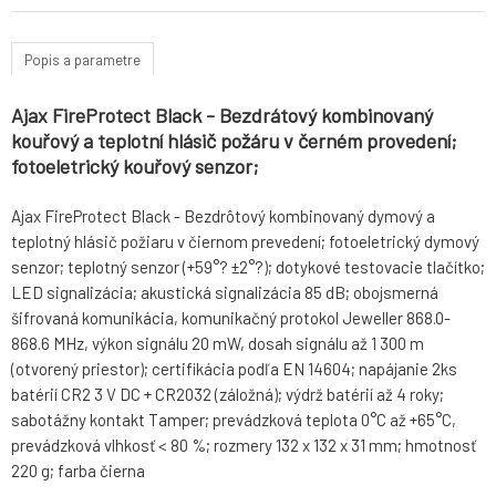
Popis a parametre
Ajax FireProtect Black - Bezdrátový kombinovaný
kouřový a teplotní hlásič požáru v černém provedení;
fotoeletrický kouřový senzor;
Ajax FireProtect Black - Bezdrôtový kombinovaný dymový a
teplotný hlásič požiaru v čiernom prevedení; fotoeletrický dymový
senzor; teplotný senzor (+59°? ±2°?); dotykové testovacie tlačítko;
LED signalizácia; akustická signalizácia 85 dB; obojsmerná
šifrovaná komunikácia, komunikačný protokol Jeweller 868.0-
868.6 MHz, výkon signálu 20 mW, dosah signálu až 1 300 m
(otvorený priestor); certifikácia podľa EN 14604; napájanie 2ks
batérií CR2 3 V DC + CR2032 (záložná); výdrž batérií až 4 roky;
sabotážny kontakt Tamper; prevádzková teplota 0°C až +65°C,
prevádzková vlhkosť < 80 %; rozmery 132 x 132 x 31 mm; hmotnosť
220 g; farba čierna