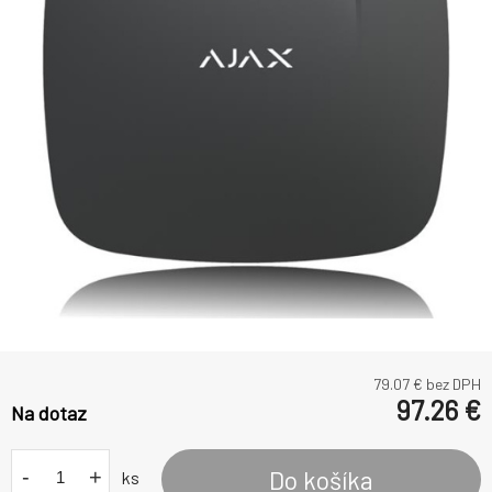
79.07
€ bez DPH
97.26
€
Na dotaz
-
+
Do košíka
ks