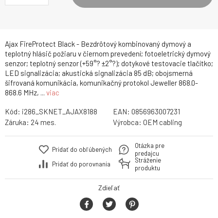
Ajax FireProtect Black - Bezdrôtový kombinovaný dymový a
teplotný hlásič požiaru v čiernom prevedení; fotoeletrický dymový
senzor; teplotný senzor (+59°? ±2°?); dotykové testovacie tlačítko;
LED signalizácia; akustická signalizácia 85 dB; obojsmerná
šifrovaná komunikácia, komunikačný protokol Jeweller 868.0-
868.6 MHz, ...
viac
Kód:
i286_SKNET_AJAX8188
EAN:
0856963007231
Záruka:
24 mes.
Výrobca:
OEM cabling
Otázka pre
Pridať do obľúbených
predajcu
Stráženie
Pridať do porovnania
produktu
Zdieľať