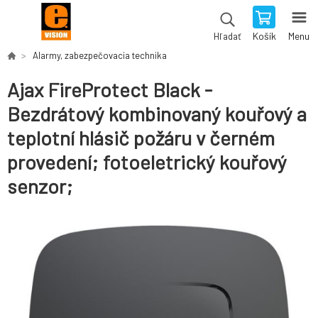
Košík
Menu
Hľadať
Alarmy, zabezpečovacia technika
Ajax FireProtect Black -
Bezdrátový kombinovaný kouřový a
teplotní hlásič požáru v černém
provedení; fotoeletrický kouřový
senzor;