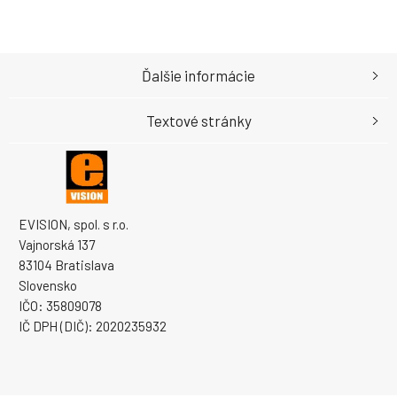
Ďalšie informácie
Textové stránky
EVISION, spol. s r.o.
Vajnorská 137
83104 Bratislava
Slovensko
IČO: 35809078
IČ DPH (DIČ): 2020235932