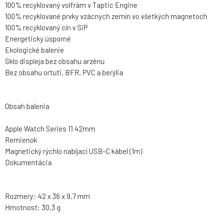
100% recyklovaný volfrám v Taptic Engine
100% recyklované prvky vzácnych zemín vo všetkých magnetoch
100% recyklovaný cín v SiP
Energeticky úsporné
Ekologické balenie
Sklo displeja bez obsahu arzénu
Bez obsahu ortuti, BFR, PVC a berýlia
Obsah balenia
Apple Watch Series 11 42mm
Remienok
Magnetický rýchlo nabíjací USB-C kábel (1m)
Dokumentácia
Rozmery: 42 x 36 x 9,7 mm
Hmotnosť: 30,3 g