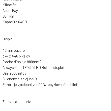
Mikrofón
Apple Pay
GymKit
Kapacita 64GB
Displej
42mm puzdro
374 x 446 pixelov
Plocha displeja 989mm2
Always-On LTPO3 OLED Retina displej
Jas 2000 nitov
Sklenený displej Ion-X
Puzdro je vyrobené zo 100% recyklovaného hliníku
Zdravie a kondícia