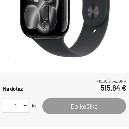
419.38
€ bez DPH
515.84
€
Na dotaz
-
+
Do košíka
ks