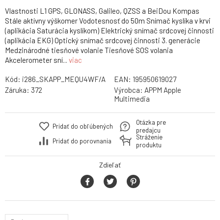
Vlastnosti L1 GPS, GLONASS, Galileo, QZSS a BeiDou Kompas
Stále aktívny výškomer Vodotesnosť do 50m Snímač kyslíka v krvi
(aplikácia Saturácia kyslíkom) Elektrický snímač srdcovej činnosti
(aplikácia EKG) Optický snímač srdcovej činnosti 3. generácie
Medzinárodné tiesňové volanie Tiesňové SOS volania
Akcelerometer sní...
viac
Kód:
i286_SKAPP_MEQU4WF/A
EAN:
195950619027
Záruka:
372
Výrobca:
APPM Apple
Multimedia
Otázka pre
Pridať do obľúbených
predajcu
Stráženie
Pridať do porovnania
produktu
Zdieľať