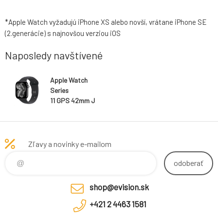
*Apple Watch vyžadujú iPhone XS alebo novší, vrátane iPhone SE
(2.generácie) s najnovšou verziou iOS
Naposledy navštívené
Apple Watch
Series
11 GPS 42mm J
et Black
Aluminium Case
with Black
Sport Band -
Zľavy a novinky e-mailom
M/L
odoberať
shop@evision.sk
+421 2 4463 1581