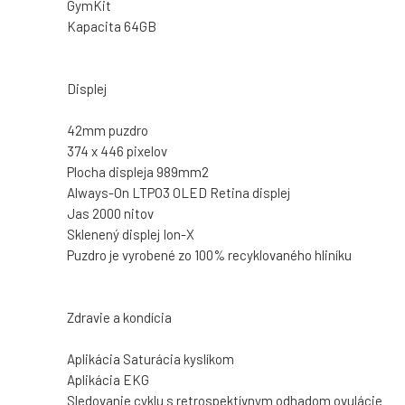
GymKit
Kapacita 64GB
Displej
42mm puzdro
374 x 446 pixelov
Plocha displeja 989mm2
Always-On LTPO3 OLED Retina displej
Jas 2000 nitov
Sklenený displej Ion-X
Puzdro je vyrobené zo 100% recyklovaného hliníku
Zdravie a kondícia
Aplikácia Saturácia kyslíkom
Aplikácia EKG
Sledovanie cyklu s retrospektívnym odhadom ovulácie