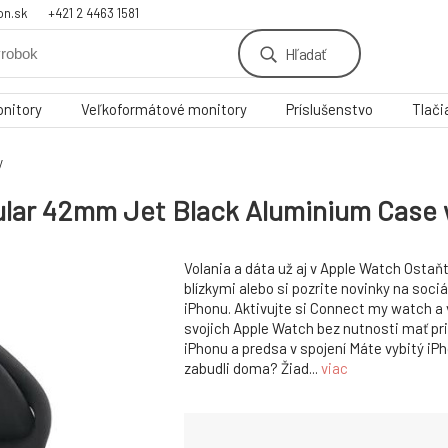
on.sk
+421 2 4463 1581
Hľadať
nitory
Veľkoformátové monitory
Príslušenstvo
Tlači
y
lular 42mm Jet Black Aluminium Case 
Volania a dáta už aj v Apple Watch Ostaň
blízkymi alebo si pozrite novinky na soci
iPhonu. Aktivujte si Connect my watch a v
svojich Apple Watch bez nutnosti mať pr
iPhonu a predsa v spojení Máte vybitý iPh
zabudli doma? Žiad...
viac