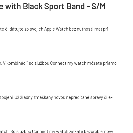
e with Black Sport Band - S/M
jte či dátujte zo svojich Apple Watch bez nutnosti mať pri
tch. V kombinácii so službou Connect my watch môžete priamo
pojení. Už žiadny zmeškaný hovor, neprečítané správy či e-
e Watch. So službou Connect my watch získate bezproblémový