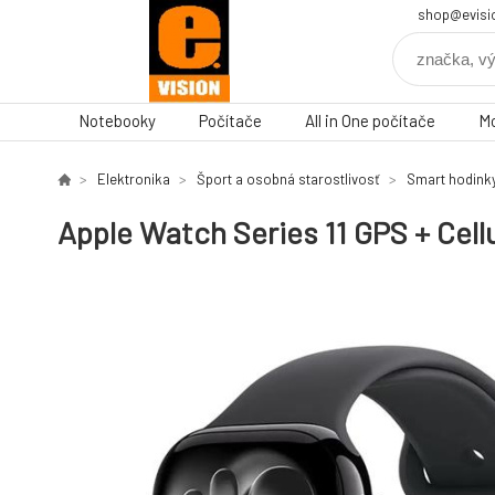
shop@evisi
Notebooky
Počítače
All in One počítače
Mo
Elektronika
Šport a osobná starostlivosť
Smart hodink
Apple Watch Series 11 GPS + Cel