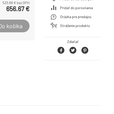
533.88
€ bez DPH
656.67
€
Pridať do porovnania
Otázka pre predajcu
Do košíka
Stráženie produktu
Zdieľať