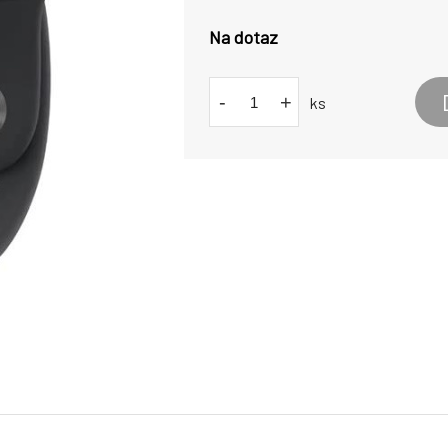
Na dotaz
-
+
ks