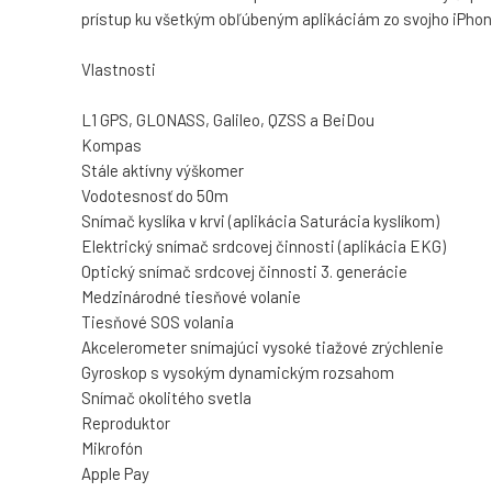
prístup ku všetkým obľúbeným aplikáciám zo svojho iPhon
Vlastnosti
L1 GPS, GLONASS, Galileo, QZSS a BeiDou
Kompas
Stále aktívny výškomer
Vodotesnosť do 50m
Snímač kyslíka v krvi (aplikácia Saturácia kyslíkom)
Elektrický snímač srdcovej činnosti (aplikácia EKG)
Optický snímač srdcovej činnosti 3. generácie
Medzinárodné tiesňové volanie
Tiesňové SOS volania
Akcelerometer snímajúci vysoké tiažové zrýchlenie
Gyroskop s vysokým dynamickým rozsahom
Snímač okolitého svetla
Reproduktor
Mikrofón
Apple Pay