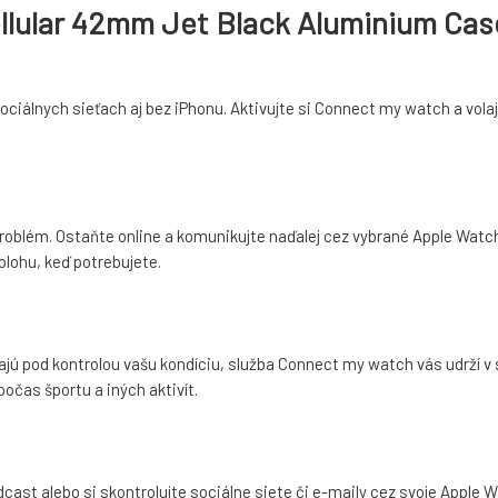
ellular 42mm Jet Black Aluminium Cas
sociálnych sieťach aj bez iPhonu. Aktivujte si Connect my watch a vola
 problém. Ostaňte online a komunikujte naďalej cez vybrané Apple Wa
olohu, keď potrebujete.
jú pod kontrolou vašu kondíciu, služba Connect my watch vás udrží v s
očas športu a iných aktivít.
odcast alebo si skontrolujte sociálne siete či e-maily cez svoje Appl