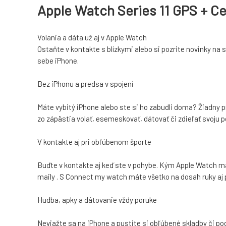
Apple Watch Series 11 GPS + C
Volania a dáta už aj v Apple Watch
Ostaňte v kontakte s blízkymi alebo si pozrite novinky na 
sebe iPhone.
Bez iPhonu a predsa v spojení
Máte vybitý iPhone alebo ste si ho zabudli doma? Žiadny
zo zápästia volať, esemeskovať, dátovať či zdieľať svoju p
V kontakte aj pri obľúbenom športe
Buďte v kontakte aj keď ste v pohybe. Kým Apple Watch ma
maily . S Connect my watch máte všetko na dosah ruky aj p
Hudba, apky a dátovanie vždy poruke
Neviažte sa na iPhone a pustite si obľúbené skladby či p