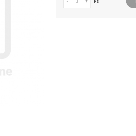
-
+
ks