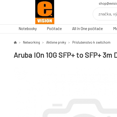
shop@evisi
Notebooky
Počítače
All in One počítače
Mo
Networking
Aktívne prvky
Príslušenstvo k switchom
Aruba IOn 10G SFP+ to SFP+ 3m 