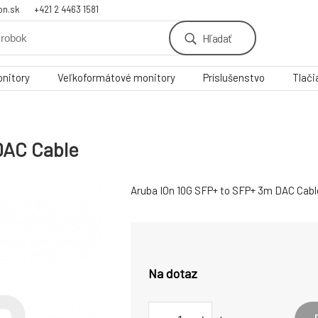
on.sk
+421 2 4463 1581
Hľadať
nitory
Veľkoformátové monitory
Príslušenstvo
Tlači
DAC Cable
Aruba IOn 10G SFP+ to SFP+ 3m DAC Cable
Na dotaz