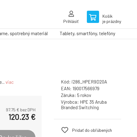
Košík
Prihlásiť
je prázdny
arne, spotrebný materiál
Tablety, smartfóny, telefóny
Kód:
i286_HPER9D20A
...
viac
EAN:
190017566979
Záruka:
5 rokov
Výrobca:
HPE 35 Aruba
Branded Switching
97.75
€ bez DPH
120.23
€
Pridať do obľúbených