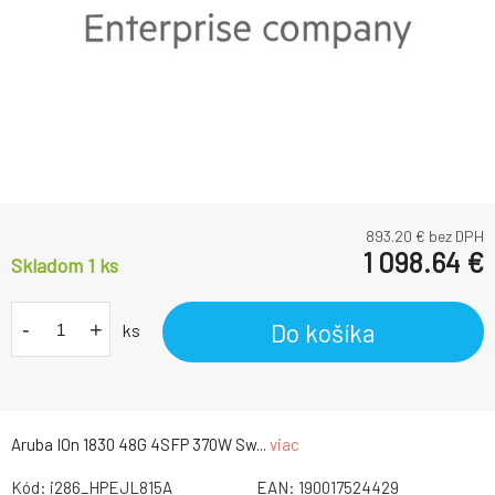
893.20
€ bez DPH
1 098.64
€
Skladom 1
ks
-
+
Do košíka
ks
Aruba IOn 1830 48G 4SFP 370W Sw...
viac
Kód:
i286_HPEJL815A
EAN:
190017524429