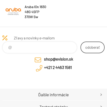
Aruba IOn 1830
48G 4SFP
370W Sw
Zľavy a novinky e-mailom
odoberať
shop@evision.sk
+421 2 4463 1581
Ďalšie informácie
Textové stránky