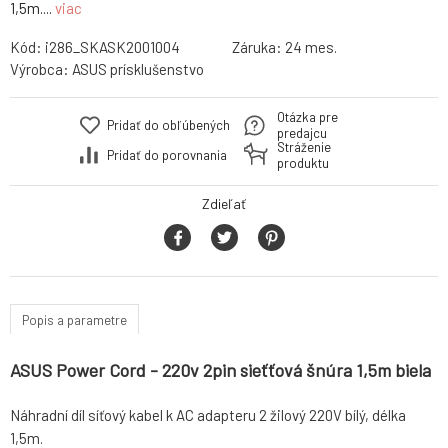
1,5m....
viac
Kód:
i286_SKASK2001004
Záruka:
24 mes.
Výrobca:
ASUS prísklušenstvo
Otázka pre
Pridať do obľúbených
predajcu
Stráženie
Pridať do porovnania
produktu
Zdieľať
Popis a parametre
ASUS Power Cord - 220v 2pin sieťťová šnúra 1,5m biela
Náhradní díl síťový kabel k AC adapteru 2 žilový 220V bílý, délka
1,5m.