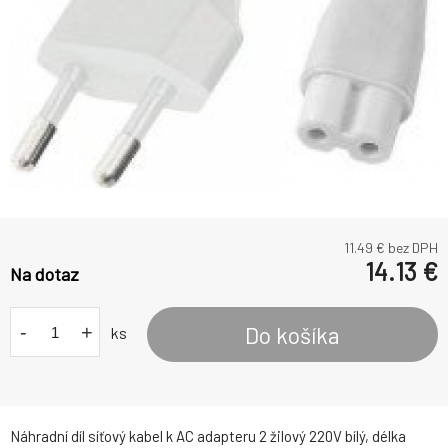
11.49
€ bez DPH
14.13
€
Na dotaz
-
+
Do košíka
ks
Náhradní díl síťový kabel k AC adapteru 2 žilový 220V bílý, délka