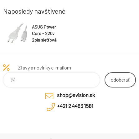
Naposledy navštívené
ASUS Power
Cord - 220v
2pin sieťťová
šnúra 1,5m
biela
Zľavy a novinky e-mailom
odoberať
shop@evision.sk
+421 2 4463 1581