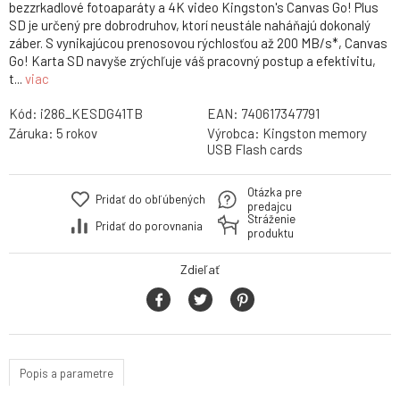
bezzrkadlové fotoaparáty a 4K video Kingston's Canvas Go! Plus
SD je určený pre dobrodruhov, ktorí neustále naháňajú dokonalý
záber. S vynikajúcou prenosovou rýchlosťou až 200 MB/s*, Canvas
Go! Karta SD navyše zrýchľuje váš pracovný postup a efektivitu,
t...
viac
Kód:
i286_KESDG41TB
EAN:
740617347791
Záruka:
5 rokov
Výrobca:
Kingston memory
USB Flash cards
Otázka pre
Pridať do obľúbených
predajcu
Stráženie
Pridať do porovnania
produktu
Zdieľať
Popis a parametre