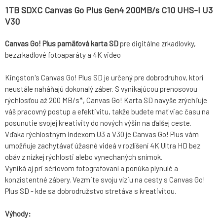
1TB SDXC Canvas Go Plus Gen4 200MB/s C10 UHS-I U3
V30
Canvas Go! Plus pamäťová karta SD
pre digitálne zrkadlovky,
bezzrkadlové fotoaparáty a 4K video
Kingston's Canvas Go! Plus SD je určený pre dobrodruhov, ktorí
neustále naháňajú dokonalý záber. S vynikajúcou prenosovou
rýchlosťou až 200 MB/s*, Canvas Go! Karta SD navyše zrýchľuje
váš pracovný postup a efektivitu, takže budete mať viac času na
posunutie svojej kreativity do nových výšin na ďalšej ceste.
Vďaka rýchlostným indexom U3 a V30 je Canvas Go! Plus vám
umožňuje zachytávať úžasné videá v rozlíšení 4K Ultra HD bez
obáv z nízkej rýchlosti alebo vynechaných snímok.
Vyniká aj pri sériovom fotografovaní a ponúka plynulé a
konzistentné zábery. Vezmite svoju víziu na cesty s Canvas Go!
Plus SD - kde sa dobrodružstvo stretáva s kreativitou.
Výhody: