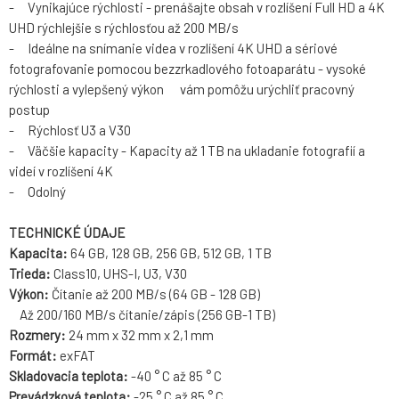
- Vynikajúce rýchlosti - prenášajte obsah v rozlíšení Full HD a 4K
UHD rýchlejšie s rýchlosťou až 200 MB/s
- Ideálne na snímanie videa v rozlíšení 4K UHD a sériové
fotografovanie pomocou bezzrkadlového fotoaparátu - vysoké
rýchlosti a vylepšený výkon vám pomôžu urýchliť pracovný
postup
- Rýchlosť U3 a V30
- Väčšie kapacity - Kapacity až 1 TB na ukladanie fotografií a
videí v rozlíšení 4K
- Odolný
TECHNICKÉ ÚDAJE
Kapacita:
64 GB, 128 GB, 256 GB, 512 GB, 1 TB
Trieda:
Class10, UHS-I, U3, V30
Výkon:
Čítanie až 200 MB/s (64 GB - 128 GB)
Až 200/160 MB/s čítanie/zápis (256 GB-1 TB)
Rozmery:
24 mm x 32 mm x 2,1 mm
Formát:
exFAT
Skladovacia teplota:
-40 ° C až 85 ° C
Pre
vádzková teplota:
-25 ° C až 85 ° C