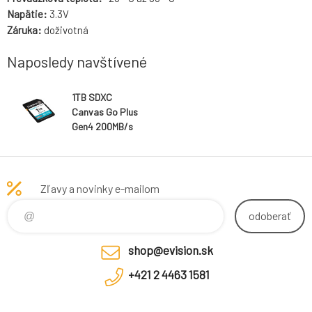
Napätie:
3.3V
Záruka:
doživotná
Naposledy navštívené
1TB SDXC
Canvas Go Plus
Gen4 200MB/s
C10 UHS-I U3
V30
Zľavy a novinky e-mailom
odoberať
shop@evision.sk
+421 2 4463 1581