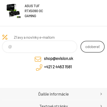
ASUS TUF
RTX5090 OC
GAMING
32GB/512-bit
GDDR7 2xHDMI
3xDP
Zľavy a novinky e-mailom
odoberať
shop@evision.sk
+421 2 4463 1581
Ďalšie informácie
Textové stránky