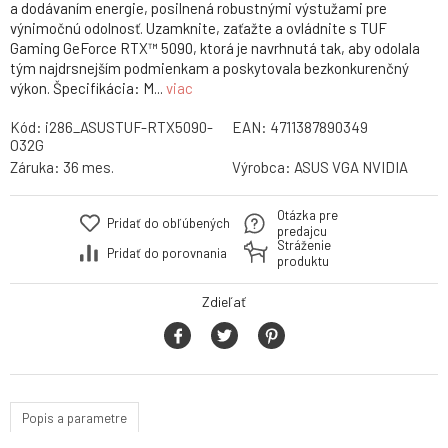
a dodávaním energie, posilnená robustnými výstužami pre
výnimočnú odolnosť. Uzamknite, zaťažte a ovládnite s TUF
Gaming GeForce RTX™ 5090, ktorá je navrhnutá tak, aby odolala
tým najdrsnejším podmienkam a poskytovala bezkonkurenčný
výkon. Špecifikácia: M...
viac
Kód:
i286_ASUSTUF-RTX5090-
EAN:
4711387890349
O32G
Záruka:
36 mes.
Výrobca:
ASUS VGA NVIDIA
Otázka pre
Pridať do obľúbených
predajcu
Stráženie
Pridať do porovnania
produktu
Zdieľať
Popis a parametre