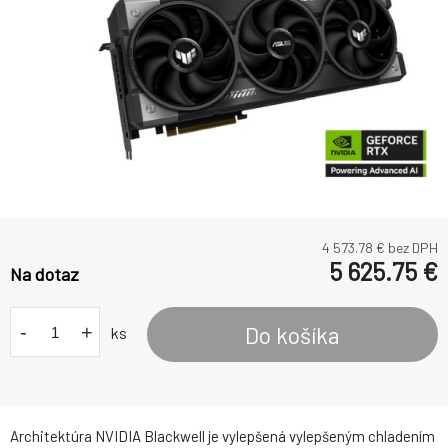
4 573.78
€ bez DPH
5 625.75
€
Na dotaz
-
+
Do košíka
ks
Architektúra NVIDIA Blackwell je vylepšená vylepšeným chladením