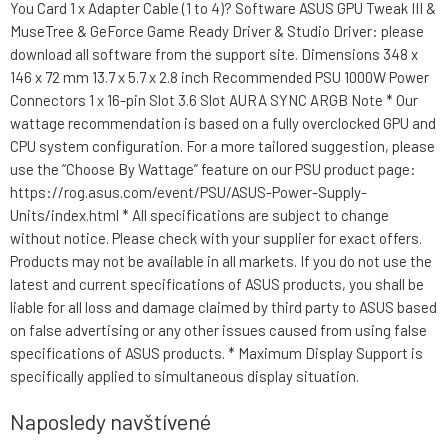
You Card 1 x Adapter Cable (1 to 4)? Software ASUS GPU Tweak III &
MuseTree & GeForce Game Ready Driver & Studio Driver: please
download all software from the support site. Dimensions 348 x
146 x 72 mm 13.7 x 5.7 x 2.8 inch Recommended PSU 1000W Power
Connectors 1 x 16-pin Slot 3.6 Slot AURA SYNC ARGB Note * Our
wattage recommendation is based on a fully overclocked GPU and
CPU system configuration. For a more tailored suggestion, please
use the “Choose By Wattage” feature on our PSU product page:
https://rog.asus.com/event/PSU/ASUS-Power-Supply-
Units/index.html * All specifications are subject to change
without notice. Please check with your supplier for exact offers.
Products may not be available in all markets. If you do not use the
latest and current specifications of ASUS products, you shall be
liable for all loss and damage claimed by third party to ASUS based
on false advertising or any other issues caused from using false
specifications of ASUS products. * Maximum Display Support is
specifically applied to simultaneous display situation.
Naposledy navštívené