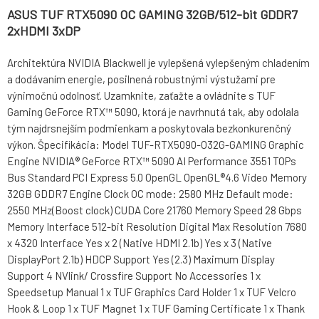
ASUS TUF RTX5090 OC GAMING 32GB/512-bit GDDR7
2xHDMI 3xDP
Architektúra NVIDIA Blackwell je vylepšená vylepšeným chladením
a dodávaním energie, posilnená robustnými výstužami pre
výnimočnú odolnosť. Uzamknite, zaťažte a ovládnite s TUF
Gaming GeForce RTX™ 5090, ktorá je navrhnutá tak, aby odolala
tým najdrsnejším podmienkam a poskytovala bezkonkurenčný
výkon. Špecifikácia: Model TUF-RTX5090-O32G-GAMING Graphic
Engine NVIDIA® GeForce RTX™ 5090 AI Performance 3551 TOPs
Bus Standard PCI Express 5.0 OpenGL OpenGL®4.6 Video Memory
32GB GDDR7 Engine Clock OC mode: 2580 MHz Default mode:
2550 MHz(Boost clock) CUDA Core 21760 Memory Speed 28 Gbps
Memory Interface 512-bit Resolution Digital Max Resolution 7680
x 4320 Interface Yes x 2 (Native HDMI 2.1b) Yes x 3 (Native
DisplayPort 2.1b) HDCP Support Yes (2.3) Maximum Display
Support 4 NVlink/ Crossfire Support No Accessories 1 x
Speedsetup Manual 1 x TUF Graphics Card Holder 1 x TUF Velcro
Hook & Loop 1 x TUF Magnet 1 x TUF Gaming Certificate 1 x Thank