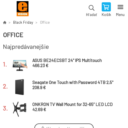
Košík
Menu
Hľadať
Black Friday
Office
OFFICE
Najpredávanejšie
ASUS BE24ECSBT 24" IPS Multitouch
1.
1920x1080 5ms 300cd USB HDMI DP speaker
466.23 €
Seagate One Touch with Password 4TB 2,5"
2.
external HDD USB 3.0 black
208.9 €
ONKRON TV Wall Mount for 32-65” LED LCD
3.
Plasma Flat Screen Curved TVs up to 35 kg,
42.69 €
Black
Seagate One Touch with Password 5TB 2,5"