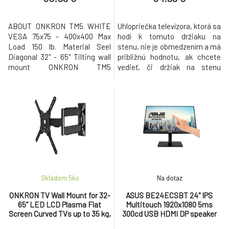
ABOUT ONKRON TM5 WHITE
Uhlopriečka televízora, ktorá sa
VESA 75x75 - 400x400 Max
hodí k tomuto držiaku na
Load 150 lb. Material Seel
stenu, nie je obmedzením a má
Diagonal 32" - 65" Tilting wall
približnú hodnotu, ak chcete
mount ONKRON TM5
vedieť, či držiak na stenu
combines design, quality, easy
vyhovuje vášmu televízoru,
installation and affordability
najprv by ste si mali
without any compromises. It
skontrolovať hmotnosť
is a new solution designed to
televízora a či vyhovuje norme
fit most 32" – 65 inch 4K HDR,
VESA Univerzálny držiak sa
OLED, QLED, 8K, LCD, LED,
hodí pre väčšinu LED LCD
Full HD flat panel and curved
OLED plochých panelov a
zakrivených televí
Skladom 5
ks
Na dotaz
ONKRON TV Wall Mount for 32-
ASUS BE24ECSBT 24" IPS
65” LED LCD Plasma Flat
Multitouch 1920x1080 5ms
Screen Curved TVs up to 35 kg,
300cd USB HDMI DP speaker
Black