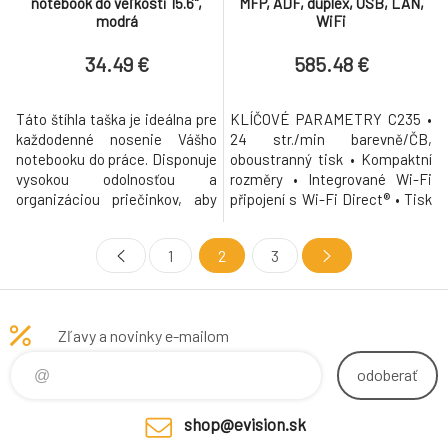
notebook do veľkosti 15.6",
MFP, ADF, duplex, USB, LAN,
modrá
WiFi
34.49 €
585.48 €
Táto štíhla taška je ideálna pre
KLÍČOVÉ PARAMETRY C235 •
každodenné nosenie Vášho
24 str./min barevně/ČB,
notebooku do práce. Disponuje
oboustranný tisk • Kompaktní
vysokou odolnosťou a
rozměry • Integrované Wi-Fi
organizáciou priečinkov, aby
připojení s Wi-Fi Direct® • Tisk
uspokojila Vaše profesionálne
přes AirPrint, Mopria a
potreby. Vďaka priestranným
Chromebook • Funkce
1
2
3
priečinkom pre myš, káble,
kopírování, skenování a
smartfón, tablet a notebook,
faxování • Automatický
máte Vaše kompletné
podavač dokumentů a sklo – až
technické vybavenie potrebné
21 str./min. • Skenování do e-
Zľavy a novinky e-mailom
pre Vašu prácu vždy so sebou.
mailu, USB, stolního počítače •
Jej vonka
Jednoduché uživate
odoberať
shop@evision.sk