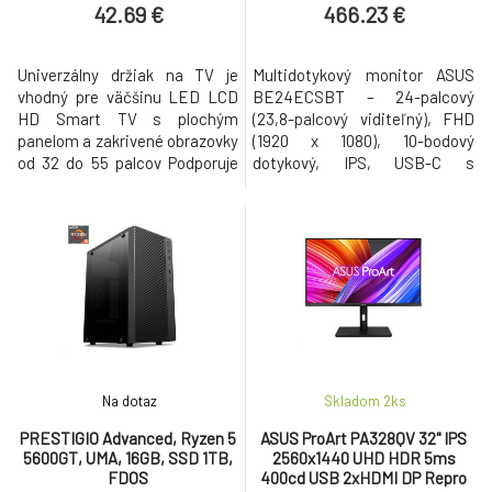
42.69 €
466.23 €
Univerzálny držiak na TV je
Multidotykový monitor ASUS
vhodný pre väčšinu LED LCD
BE24ECSBT – 24-palcový
HD Smart TV s plochým
(23,8-palcový viditeľný), FHD
panelom a zakrivené obrazovky
(1920 x 1080), 10-bodový
od 32 do 55 palcov Podporuje
dotykový, IPS, USB-C s
obrazovky s maximálnou
napájaním, HDMI, DisplayPort
hmotnosťou 77 libier;
Daisy Chain, výškovo
Kompatibilné s VESA od 100 x
nastaviteľný, ergonomický
100 mm do 400 x 400 mm
stojan, Eye Care, Low Modré
Tenký výsuvný držiak udrží váš
svetlo, bez blikania, montáž na
televízor čo najbližšie k stene
stenu, automatické
len 2 palce alebo sa úplne
nastavenie jasu 23,8-palcový
vysunie až na 20
Full HD
Na dotaz
Skladom 2
ks
PRESTIGIO Advanced, Ryzen 5
ASUS ProArt PA328QV 32" IPS
5600GT, UMA, 16GB, SSD 1TB,
2560x1440 UHD HDR 5ms
FDOS
400cd USB 2xHDMI DP Repro