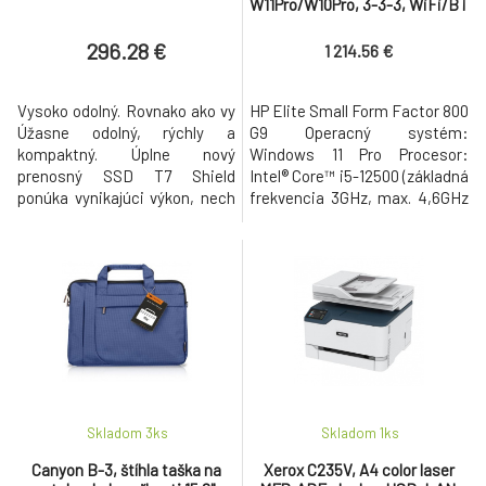
W11Pro/W10Pro, 3-3-3, WiFi/BT
296.28 €
1 214.56 €
Vysoko odolný. Rovnako ako vy
HP Elite Small Form Factor 800
Úžasne odolný, rýchly a
G9 Operacný systém:
kompaktný. Úplne nový
Windows 11 Pro Procesor:
prenosný SSD T7 Shield
Intel® Core™ i5-12500 (základná
ponúka vynikajúci výkon, nech
frekvencia 3GHz, max. 4,6GHz
už sa vydáte kamkoľvek –
s technológiou Intel® Turbo
dokonca aj do náročných
Boost, 18MB medzipamäte L3,
podmienok. Bleskurýchle
6 jadier, 12 vlákien) Grafická
dátové prenosy, odolnosť proti
karta: integrovaná grafika
pádu, vode i prachu zaručia
Intel® UHD 770 Pamät: 8GB
nerušenú prácu i bezpečie
pamät DDR5-4800MHz RAM
vašich dát za každých
(1x 8GB) Pocet slotov
okolností. Tvorte pri
(celkom/volných):
Skladom 3
ks
Skladom 1
ks
Canyon B-3, štíhla taška na
Xerox C235V, A4 color laser