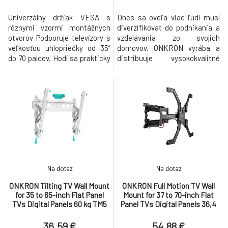
Univerzálny držiak VESA s
Dnes sa oveľa viac ľudí musí
rôznymi vzormi montážnych
diverzifikovať do podnikania a
otvorov Podporuje televízory s
vzdelávania zo svojich
veľkosťou uhlopriečky od 35”
domovov. ONKRON vyrába a
do 70 palcov. Hodí sa prakticky
distribuuje vysokokvalitné
na všetky moderné obrazovky –
montážne riešenia pre TV
LCD, LED, OLED, Ultra HD,
obrazovky, počítačové
plazmové, zakrivené a ploché
monitory a displeje po celom
obrazovky a televízory.
svete už viac ako desať rokov a
Kompatibilné s montážnymi
spoločnosť chápe dôležitosť
vzormi VESA od 100 x 100 mm
vytvárania zdravého
(min.) do 400 x 400 mm (max.)
pracovného prostredia, ktoré je
so
moderné, dobre or
Na dotaz
Na dotaz
ONKRON Tilting TV Wall Mount
ONKRON Full Motion TV Wall
for 35 to 65-inch Flat Panel
Mount for 37 to 70-inch Flat
TVs Digital Panels 60 kg TM5
Panel TVs Digital Panels 36,4
White
kg, Black
36.59 €
54.88 €