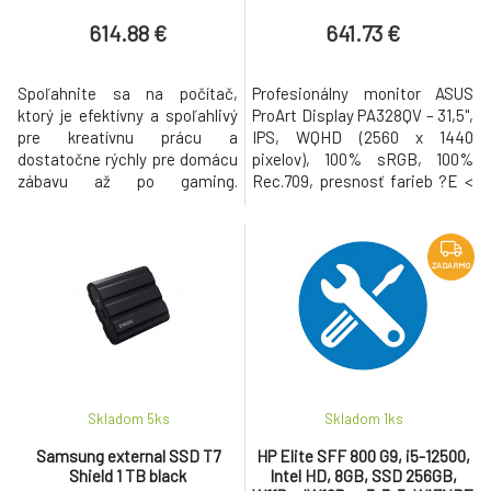
614.88 €
641.73 €
Spoľahnite sa na počítač,
Profesionálny monitor ASUS
ktorý je efektívny a spoľahlivý
ProArt Display PA328QV – 31,5",
pre kreatívnu prácu a
IPS, WQHD (2560 x 1440
dostatočne rýchly pre domácu
pixelov), 100% sRGB, 100%
zábavu až po gaming.
Rec.709, presnosť farieb ?E <
Desktopové procesory AMD
2, verifikácia Calman,
Ryzen ™ 5000 G-Series s
ergonomický stojan 31,5-
grafikou Radeon ™ poskytujú
palcový WQHD displej (2560 x
ultrarýchlu odozvu a
1440 pixelov), HDR a IPS
ZADARMO
viacvláknový výkon pre bežné
panelom so širokým 178°
počítače. Sú navrhnuté so
pozorovacím uhlom
špičkovou 7nm výrobnou
Medzinárodný farebný
technológiou procesora „Zen 3“
štandard 100% sRGB a 100%
pre
Rec. 709 šir
Skladom 5
ks
Skladom 1
ks
Samsung external SSD T7
HP Elite SFF 800 G9, i5-12500,
Shield 1 TB black
Intel HD, 8GB, SSD 256GB,