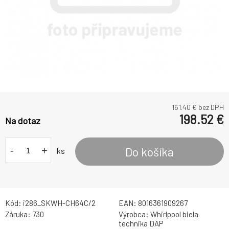
161.40
€ bez DPH
198.52
€
Na dotaz
-
+
Do košíka
ks
Kód:
i286_SKWH-CH64C/2
EAN:
8016361909267
Záruka:
730
Výrobca:
Whirlpool biela
technika DAP