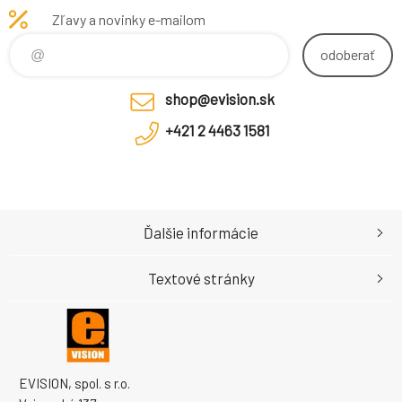
Zľavy a novinky e-mailom
odoberať
shop@evision.sk
+421 2 4463 1581
Ďalšie informácie
Textové stránky
EVISION, spol. s r.o.