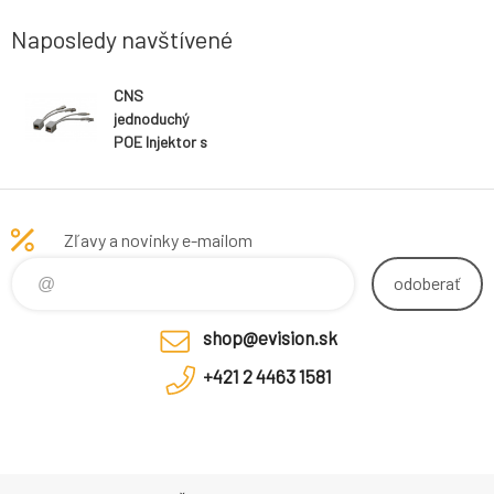
Naposledy navštívené
CNS
jednoduchý
POE Injektor s
Cat5e káblom,
sada
Zľavy a novinky e-mailom
odoberať
shop@evision.sk
+421 2 4463 1581