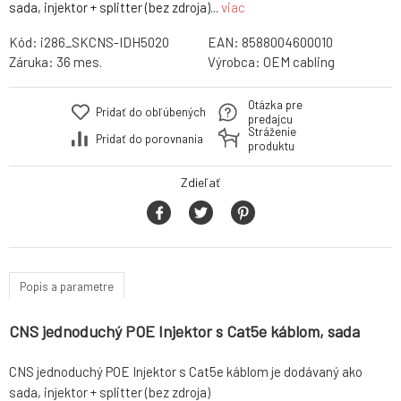
sada, injektor + splitter (bez zdroja)...
viac
Kód:
i286_SKCNS-IDH5020
EAN:
8588004600010
Záruka:
36 mes.
Výrobca:
OEM cabling
Otázka pre
Pridať do obľúbených
predajcu
Stráženie
Pridať do porovnania
produktu
Zdieľať
Popis a parametre
CNS jednoduchý POE Injektor s Cat5e káblom, sada
CNS jednoduchý POE Injektor s Cat5e káblom je dodávaný ako
sada, injektor + splitter (bez zdroja)