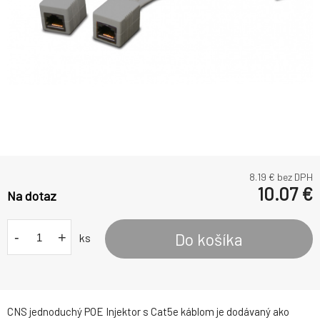
8.19
€ bez DPH
10.07
€
Na dotaz
-
+
Do košíka
ks
CNS jednoduchý POE Injektor s Cat5e káblom je dodávaný ako