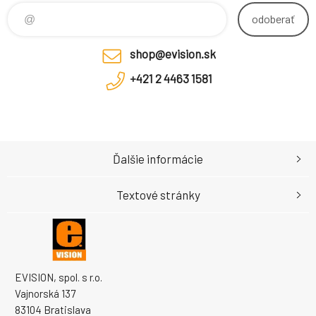
odoberať
shop@evision.sk
+421 2 4463 1581
Ďalšie informácie
Textové stránky
EVISION, spol. s r.o.
Vajnorská 137
83104 Bratislava