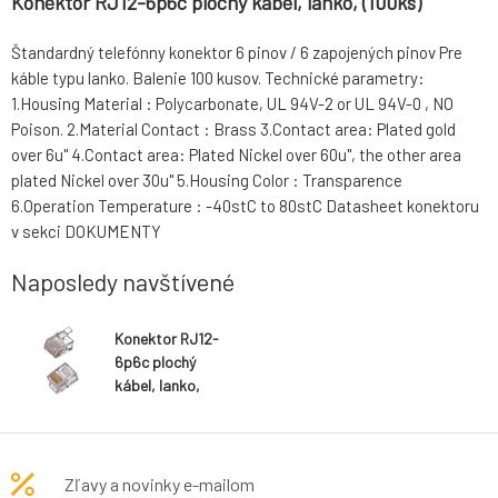
Konektor RJ12-6p6c plochý kábel, lanko, (100ks)
Štandardný telefónny konektor 6 pinov / 6 zapojených pinov Pre
káble typu lanko. Balenie 100 kusov. Technické parametry:
1.Housing Material : Polycarbonate, UL 94V-2 or UL 94V-0 , NO
Poison. 2.Material Contact : Brass 3.Contact area: Plated gold
over 6u" 4.Contact area: Plated Nickel over 60u", the other area
plated Nickel over 30u" 5.Housing Color : Transparence
6.Operation Temperature : -40stC to 80stC Datasheet konektoru
v sekci DOKUMENTY
Naposledy navštívené
Konektor RJ12-
6p6c plochý
kábel, lanko,
(100ks)
Zľavy a novinky e-mailom