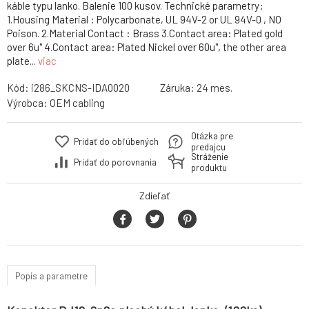
káble typu lanko. Balenie 100 kusov. Technické parametry:
1.Housing Material : Polycarbonate, UL 94V-2 or UL 94V-0 , NO
Poison. 2.Material Contact : Brass 3.Contact area: Plated gold
over 6u" 4.Contact area: Plated Nickel over 60u", the other area
plate...
viac
Kód:
i286_SKCNS-IDA0020
Záruka:
24 mes.
Výrobca:
OEM cabling
Otázka pre
Pridať do obľúbených
predajcu
Stráženie
Pridať do porovnania
produktu
Zdieľať
Popis a parametre