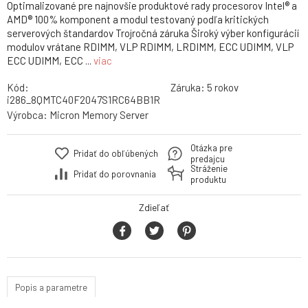
Optimalizované pre najnovšie produktové rady procesorov Intel® a
AMD® 100% komponent a modul testovaný podľa kritických
serverových štandardov Trojročná záruka Široký výber konfigurácií
modulov vrátane RDIMM, VLP RDIMM, LRDIMM, ECC UDIMM, VLP
ECC UDIMM, ECC ...
viac
Kód:
Záruka:
5 rokov
i286_8QMTC40F2047S1RC64BB1R
Výrobca:
Micron Memory Server
Otázka pre
Pridať do obľúbených
predajcu
Stráženie
Pridať do porovnania
produktu
Zdieľať
Popis a parametre