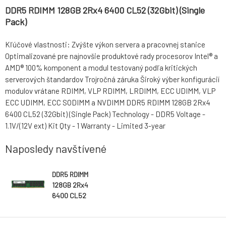
DDR5 RDIMM 128GB 2Rx4 6400 CL52 (32Gbit) (Single
Pack)
Kľúčové vlastnosti: Zvýšte výkon servera a pracovnej stanice
Optimalizované pre najnovšie produktové rady procesorov Intel® a
AMD® 100% komponent a modul testovaný podľa kritických
serverových štandardov Trojročná záruka Široký výber konfigurácií
modulov vrátane RDIMM, VLP RDIMM, LRDIMM, ECC UDIMM, VLP
ECC UDIMM, ECC SODIMM a NVDIMM DDR5 RDIMM 128GB 2Rx4
6400 CL52 (32Gbit) (Single Pack) Technology - DDR5 Voltage -
1.1V/(12V ext) Kit Qty - 1 Warranty - Limited 3-year
Naposledy navštívené
DDR5 RDIMM
128GB 2Rx4
6400 CL52
(32Gbit) (Single
Pack)