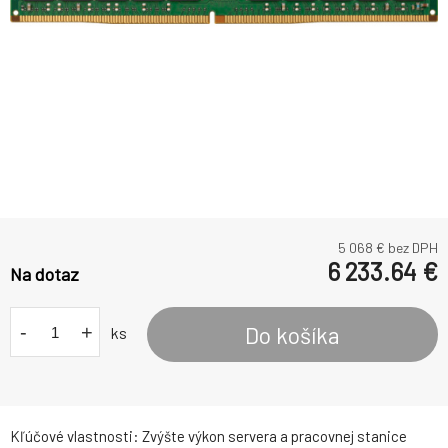
5 068
€ bez DPH
6 233.64
€
Na dotaz
-
+
Do košíka
ks
Kľúčové vlastnosti: Zvýšte výkon servera a pracovnej stanice