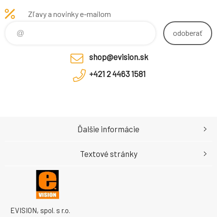
Zľavy a novinky e-mailom
odoberať
shop@evision.sk
+421 2 4463 1581
Ďalšie informácie
Textové stránky
EVISION, spol. s r.o.