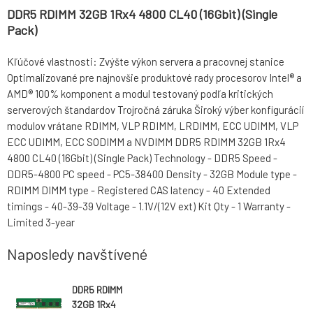
DDR5 RDIMM 32GB 1Rx4 4800 CL40 (16Gbit) (Single
Pack)
Kľúčové vlastnosti: Zvýšte výkon servera a pracovnej stanice
Optimalizované pre najnovšie produktové rady procesorov Intel® a
AMD® 100% komponent a modul testovaný podľa kritických
serverových štandardov Trojročná záruka Široký výber konfigurácií
modulov vrátane RDIMM, VLP RDIMM, LRDIMM, ECC UDIMM, VLP
ECC UDIMM, ECC SODIMM a NVDIMM DDR5 RDIMM 32GB 1Rx4
4800 CL40 (16Gbit) (Single Pack) Technology - DDR5 Speed -
DDR5-4800 PC speed - PC5-38400 Density - 32GB Module type -
RDIMM DIMM type - Registered CAS latency - 40 Extended
timings - 40-39-39 Voltage - 1.1V/(12V ext) Kit Qty - 1 Warranty -
Limited 3-year
Naposledy navštívené
DDR5 RDIMM
32GB 1Rx4