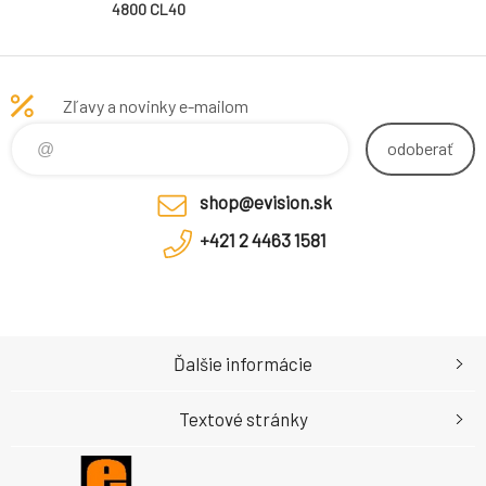
4800 CL40
(16Gbit) (Single
Pack)
Zľavy a novinky e-mailom
odoberať
shop@evision.sk
+421 2 4463 1581
Ďalšie informácie
Textové stránky