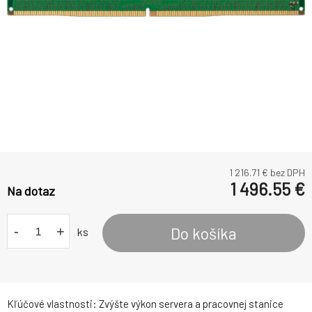
1 216.71
€ bez DPH
1 496.55
€
Na dotaz
-
+
Do košíka
ks
Kľúčové vlastnosti: Zvýšte výkon servera a pracovnej stanice