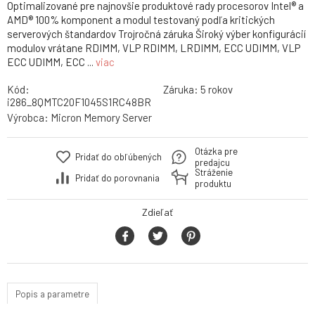
Optimalizované pre najnovšie produktové rady procesorov Intel® a
AMD® 100% komponent a modul testovaný podľa kritických
serverových štandardov Trojročná záruka Široký výber konfigurácií
modulov vrátane RDIMM, VLP RDIMM, LRDIMM, ECC UDIMM, VLP
ECC UDIMM, ECC ...
viac
Kód:
Záruka:
5 rokov
i286_8QMTC20F1045S1RC48BR
Výrobca:
Micron Memory Server
Otázka pre
Pridať do obľúbených
predajcu
Stráženie
Pridať do porovnania
produktu
Zdieľať
Popis a parametre