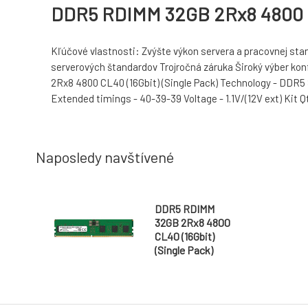
DDR5 RDIMM 32GB 2Rx8 4800 CL
Kľúčové vlastnosti: Zvýšte výkon servera a pracovnej st
serverových štandardov Trojročná záruka Široký výber
2Rx8 4800 CL40 (16Gbit) (Single Pack) Technology - DDR
Extended timings - 40-39-39 Voltage - 1.1V/(12V ext) Kit Q
Naposledy navštívené
DDR5 RDIMM
32GB 2Rx8 4800
CL40 (16Gbit)
(Single Pack)