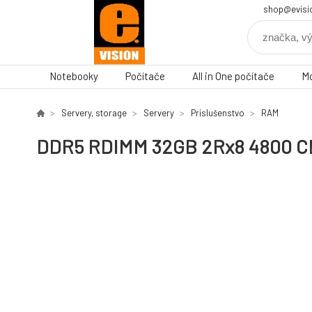
shop@evisi
Notebooky
Počítače
All in One počítače
Mo
Servery, storage
Servery
Príslušenstvo
RAM
DDR5 RDIMM 32GB 2Rx8 4800 CL40