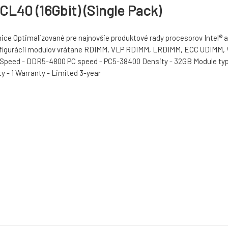
40 (16Gbit) (Single Pack)
anice Optimalizované pre najnovšie produktové rady procesorov Intel
 konfigurácií modulov vrátane RDIMM, VLP RDIMM, LRDIMM, ECC UD
5 Speed - DDR5-4800 PC speed - PC5-38400 Density - 32GB Module typ
ty - 1 Warranty - Limited 3-year