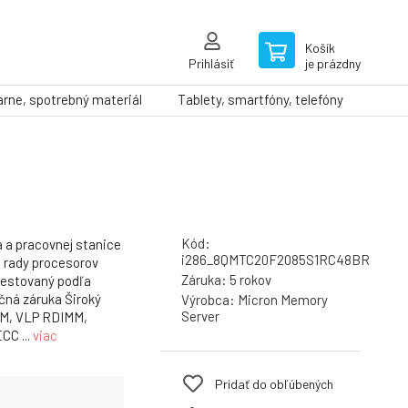
Košík
Prihlásiť
je prázdny
arne, spotrebný materiál
Tablety, smartfóny, telefóny
Kód:
a a pracovnej stanice
i286_8QMTC20F2085S1RC48BR
 rady procesorov
Záruka:
5 rokov
testovaný podľa
čná záruka Široký
Výrobca:
Micron Memory
Server
MM, VLP RDIMM,
C ...
viac
Pridať do obľúbených