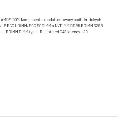
® a AMD® 100% komponent a modul testovaný podľa kritických
IMM, VLP ECC UDIMM, ECC SODIMM a NVDIMM DDR5 RDIMM 32GB
e - RDIMM DIMM type - Registered CAS latency - 40