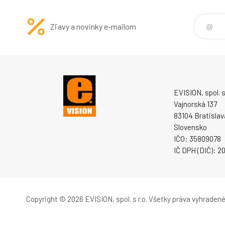
Zľavy a novinky e-mailom
EVISION, spol. s 
Vajnorská 137
83104 Bratislav
Slovensko
IČO: 35809078
IČ DPH (DIČ): 
Copyright © 2026 EVISION, spol. s r.o.
Všetky práva vyhradené