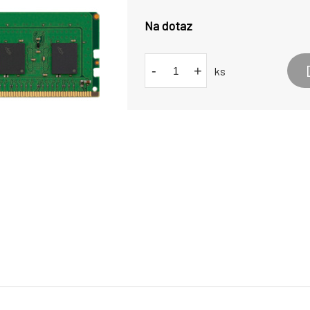
Na dotaz
-
+
ks