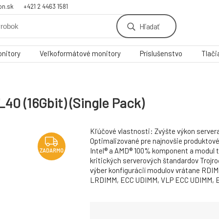
on.sk
+421 2 4463 1581
Hľadať
nitory
Veľkoformátové monitory
Príslušenstvo
Tlači
 (16Gbit) (Single Pack)
Kľúčové vlastnosti: Zvýšte výkon server
Optimalizované pre najnovšie produktové
Intel® a AMD® 100% komponent a modul 
ZADARMO
kritických serverových štandardov Trojro
výber konfigurácií modulov vrátane RDI
LRDIMM, ECC UDIMM, VLP ECC UDIMM, EC