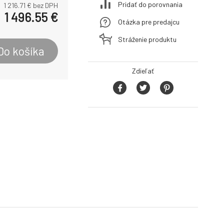
Pridať do porovnania
1 216.71
€ bez DPH
1 496.55
€
Otázka pre predajcu
Stráženie produktu
Do košíka
Zdieľať