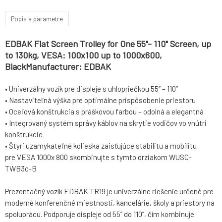
Popis a parametre
EDBAK Flat Screen Trolley for One 55"- 110" Screen, up
to 130kg, VESA: 100x100 up to 1000x600,
BlackManufacturer: EDBAK
• Univerzálny vozík pre displeje s uhlopriečkou 55” – 110”
• Nastaviteľná výška pre optimálne prispôsobenie priestoru
• Oceľová konštrukcia s práškovou farbou – odolná a elegantná
• Integrovaný systém správy káblov na skrytie vodičov vo vnútri
konštrukcie
• Štyri uzamykateľné kolieska zaisťujúce stabilitu a mobilitu
pre VESA 1000x 800 skombinujte s tymto drziakom WUSC-
TWB3c-B
Prezentačný vozík EDBAK TR19 je univerzálne riešenie určené pre
moderné konferenčné miestnosti, kancelárie, školy a priestory na
spoluprácu. Podporuje displeje od 55” do 110”, čím kombinuje