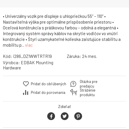
• Univerzálny vozík pre displeje s uhlopriečkou 55” – 110” •
Nastaviteľná výška pre optimálne prispôsobenie priestoru •
Oceľová konštrukcia s práškovou farbou – odolná a elegantná •
Integrovaný systém správy káblov na skrytie vodičov vo vnútri
konštrukcie • Štyri uzamykateľné kolieska zaisťujúce stabilitu a
mobilitu p...
viac
Kód:
i286_DZ1WWTRTR19
Záruka:
24 mes.
Výrobca:
EDBAK Mounting
Hardware
Otázka pre
Pridať do obľúbených
predajcu
Stráženie
Pridať do porovnania
produktu
Zdieľať