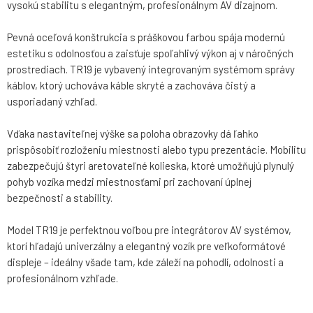
vysokú stabilitu s elegantným, profesionálnym AV dizajnom.
Pevná oceľová konštrukcia s práškovou farbou spája modernú
estetiku s odolnosťou a zaisťuje spoľahlivý výkon aj v náročných
prostrediach. TR19 je vybavený integrovaným systémom správy
káblov, ktorý uchováva káble skryté a zachováva čistý a
usporiadaný vzhľad.
Vďaka nastaviteľnej výške sa poloha obrazovky dá ľahko
prispôsobiť rozloženiu miestnosti alebo typu prezentácie. Mobilitu
zabezpečujú štyri aretovateľné kolieska, ktoré umožňujú plynulý
pohyb vozíka medzi miestnosťami pri zachovaní úplnej
bezpečnosti a stability.
Model TR19 je perfektnou voľbou pre integrátorov AV systémov,
ktorí hľadajú univerzálny a elegantný vozík pre veľkoformátové
displeje – ideálny všade tam, kde záleží na pohodlí, odolnosti a
profesionálnom vzhľade.