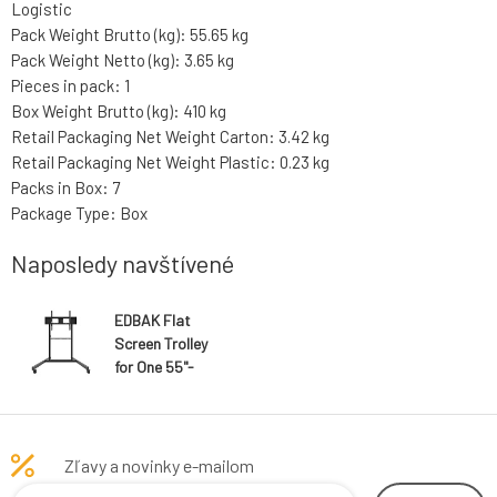
Logistic
Pack Weight Brutto (kg): 55.65 kg
Pack Weight Netto (kg): 3.65 kg
Pieces in pack: 1
Box Weight Brutto (kg): 410 kg
Retail Packaging Net Weight Carton: 3.42 kg
Retail Packaging Net Weight Plastic: 0.23 kg
Packs in Box: 7
Package Type: Box
Naposledy navštívené
EDBAK Flat
Screen Trolley
for One 55"-
110" Screen, up
to 130kg,
VESA: 100x100
up to
Zľavy a novinky e-mailom
1000x600,