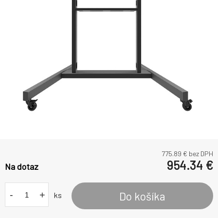
775.89
€ bez DPH
954.34
€
Na dotaz
-
+
Do košíka
ks