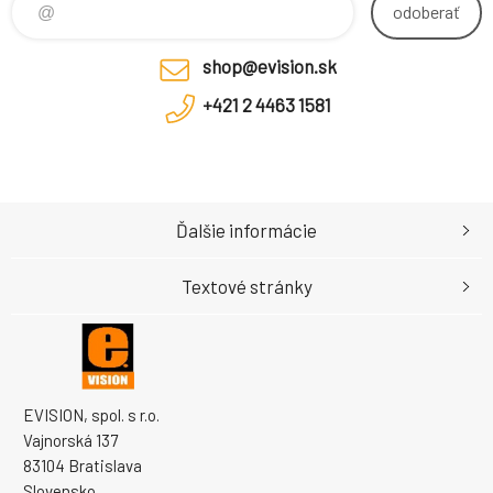
BlackManufact
odoberať
urer: EDBAK
shop@evision.sk
+421 2 4463 1581
Ďalšie informácie
Textové stránky
EVISION, spol. s r.o.
Vajnorská 137
83104 Bratislava
Slovensko