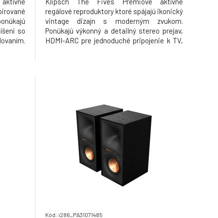
aktívne
Klipsch The Fives Prémiové aktívne
irované
regálové reproduktory ktoré spájajú ikonický
ponúkajú
vintage dizajn s moderným zvukom.
íšení so
Ponúkajú výkonný a detailný stereo prejav,
ovaním.
HDMI-ARC pre jednoduché pripojenie k TV,
výškový
Bluetooth bezdrôtové streamovanie a
ractrix®
vstavaný phono predzosilňovač pre
vú scénu
gramofón. Vďaka kvalitným materiálom,
zvukovodu Tractrix a integro
Kód: i286_PA31071485