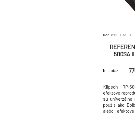
Kód: i286_PA31070
REFEREN
500SA I
Spe
77
Na dotaz
Klipsch RP-5
efektové reprod
sú univerzálne 
použiť ako Dol
alebo efektové 
výškový men
zvukovodom ty
ktorá je podpi