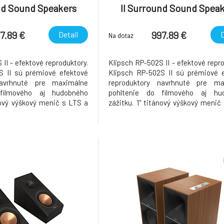
nd Sound Speakers
II Surround Sound Spea
Walnut
Ebony
7.89 €
997.89 €
Detail
D
Na dotaz
II - efektové reproduktory.
Klipsch RP-502S II - efektové repro
S II sú prémiové efektové
Klipsch RP-502S II sú prémiové 
navrhnuté pre maximálne
reproduktory navrhnuté pre ma
filmového aj hudobného
pohltenie do filmového aj hu
ánový výškový menič s LTS a
zážitku. 1" titánový výškový menič
ukovodom typu Tractrix
hybridným zvukovodom typu T
ktorá je podpisom značky
Technológia, ktorá je podpisom
á generácia výškových
Klipsch. Nová generácia vý
titán
reproduktorov s titán