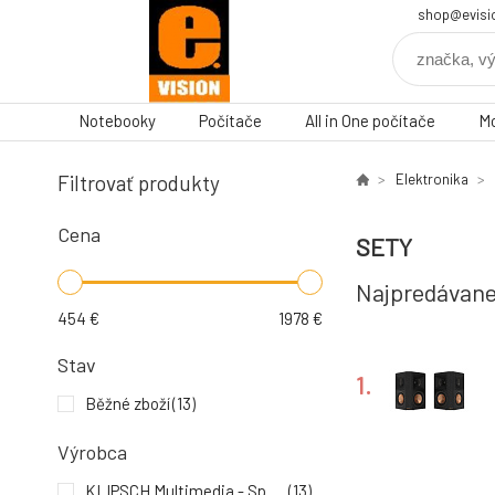
shop@evisi
Notebooky
Počítače
All in One počítače
Mo
Filtrovať produkty
Elektronika
Cena
SETY
Najpredávane
454
€
1978
€
Stav
1.
Běžné zboží
(13)
Výrobca
KLIPSCH Multimedia - Speaker
(13)