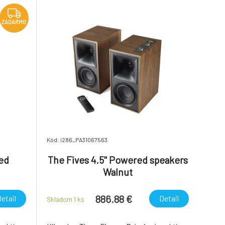
priestorový zvuk. Podpora 24-bit
ZADARMO
Kód: i286_PA31067563
ed
The Fives 4.5" Powered speakers
Walnut
886.88 €
etail
Detail
Skladom 1
ks