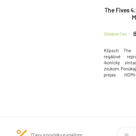
The Fives 4
M
8
Skladom 1
ks
Klipsch The 
regálové repr
ikonický vin
zvukom. Ponúkaj
prejav, HDM
pripojenie k 
streamovan
predzosilňov
kvalitným mater
integro
Zľavy a novinky e-mailom