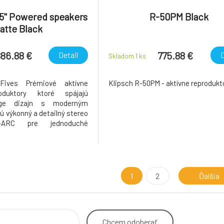
.5" Powered speakers
R-50PM Black
atte Black
86.88 €
775.88 €
Detail
D
Skladom 1
ks
Fives Prémiové aktívne
Klipsch R-50PM - aktívne reprodukt
oduktory ktoré spájajú
tage dizajn s moderným
ú výkonný a detailný stereo
I-ARC pre jednoduché
TV, Bluetooth bezdrôtové
ie a vstavaný phono
ač pre gramofón. Vďaka
iálom, zvukovodu Tractrix a
1
2
Ďalšia
Chcem
odoberať