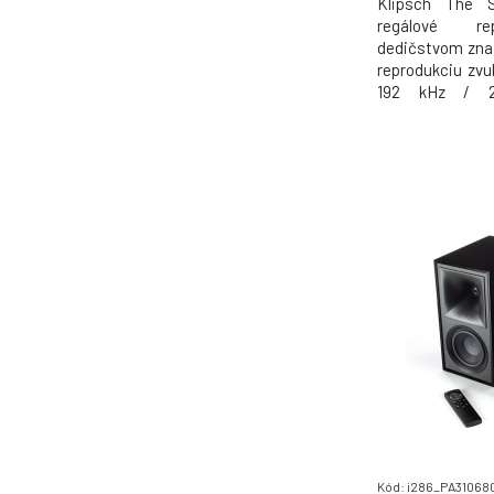
Klipsch The S
regálové rep
dedičstvom znač
reprodukciu zvu
192 kHz / 24
Výkonný 6,5" b
menič s veľkým 
prinášajú čisté 
a dynamický prej
Kód: i286_PA31068