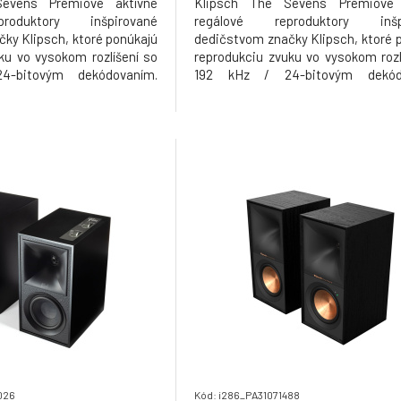
evens Prémiové aktívne
Klipsch The Sevens Prémiové 
roduktory inšpirované
regálové reproduktory inšp
ky Klipsch, ktoré ponúkajú
dedičstvom značky Klipsch, ktoré 
ku vo vysokom rozlíšení so
reprodukciu zvuku vo vysokom rozl
-bitovým dekódovaním.
192 kHz / 24-bitovým dekód
asový menič a 1" výškový
Výkonný 6,5" basový menič a 1" 
zvukovodom typu Tractrix®
menič s veľkým zvukovodom typu T
výšky, širokú zvukovú scénu
prinášajú čisté výšky, širokú zvuko
av. Majú
a dynamický prejav. Majú
026
Kód: i286_PA31071488