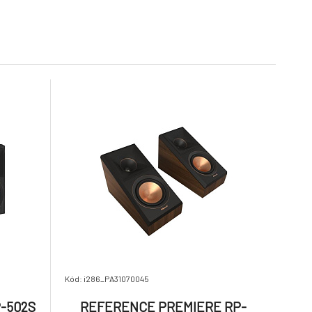
6.
 Black
Skladom 1
ks
454.85 €
886.88 €
R-40PM Black
9.
Skladom 1
ks
775.88 €
670.88 €
Kód: i286_PA31070045
-502S
REFERENCE PREMIERE RP-