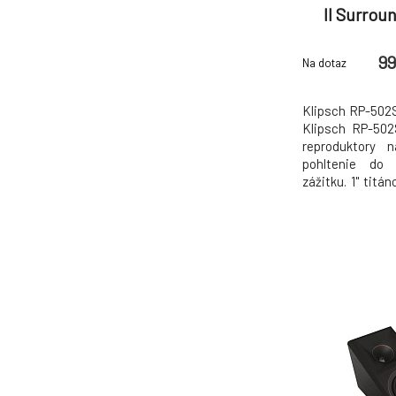
II Surrou
99
Na dotaz
Klipsch RP-502S 
Klipsch RP-502
reproduktory 
pohltenie do 
zážitku. 1" tit
hybridným zv
Technológia, 
Klipsch. Nov
reproduktorov s 