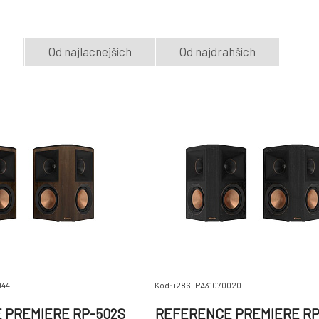
5.
Sound Speakers Walnut
Sound Speakers
Na dotaz
Skladom 2
ks
775.88 €
e
Od najlacnejších
Od najdrahších
The Fives 4.5" Powered
R-50PM Black
speakers Walnut
8.
Skladom 1
ks
Skladom 1
ks
886.88 €
044
Kód: i286_PA31070020
 PREMIERE RP-502S
REFERENCE PREMIERE RP