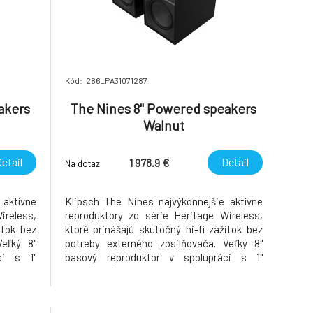
Kód: i286_PA31071287
akers
The Nines 8" Powered speakers
Walnut
etail
Detail
1 978.9 €
Na dotaz
 aktívne
Klipsch The Nines najvýkonnejšie aktívne
ireless,
reproduktory zo série Heritage Wireless,
itok bez
ktoré prinášajú skutočný hi-fi zážitok bez
Veľký 8"
potreby externého zosilňovača. Veľký 8"
ci s 1"
basový reproduktor v spolupráci s 1"
čom zo
titánovým výškovým meničom zo
odukojú
zvukovodom typu Tractrix® reprodukojú
ilný a
mimoriadne dynamický, detailný a