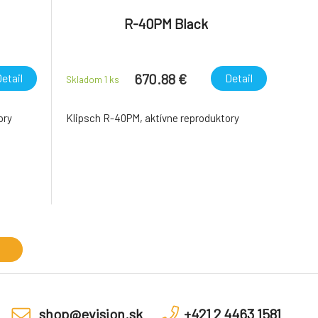
R-40PM Black
670.88 €
etail
Detail
Skladom 1
ks
ory
Klipsch R-40PM, aktívne reproduktory
shop@evision.sk
+421 2 4463 1581