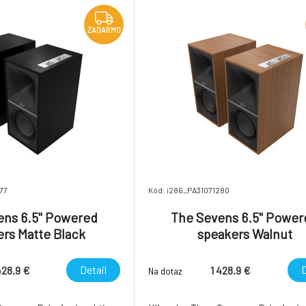
vých r
priestorový zvuk. Podpora 24-bit
ZADARMO
77
Kód: i286_PA31071280
ens 6.5" Powered
The Sevens 6.5" Power
rs Matte Black
speakers Walnut
Detail
D
428.9 €
1 428.9 €
Na dotaz