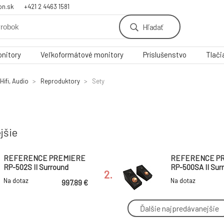
on.sk
+421 2 4463 1581
Hľadať
nitory
Veľkoformátové monitory
Príslušenstvo
Tlači
Hifi, Audio
Reproduktory
Sety
jšie
REFERENCE PREMIERE
REFERENCE P
RP-502S II Surround
RP-500SA II Sur
2.
Sound Speakers Ebony
Sound Speakers
Na dotaz
Na dotaz
997.89 €
Ďalšie najpredávanejšie
REFERENCE PREMIERE
REFERENCE R-
RP-500SA II Surround
Dolby Atmos Su