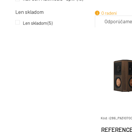
4.
Len skladom
O radení
Odporúčam
Len skladom
(5)
7.
Kód: i286_PA31070
REFERENCE