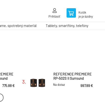
Košík
Prihlásiť
je prázdny
arne, spotrebný materiál
Tablety, smartfóny, telefóny
REMIERE
REFERENCE PREMIERE
round
RP-502S II Surround
3.
 Ebony
Sound Speakers Walnut
Na dotaz
775.88 €
997.89 €
40SA
The Fives 4.5" Powered
rround
speakers Matte Black