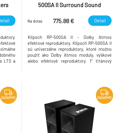
kers
500SA II Surround Sound
Speakers Walnut
775.88 €
etail
Detail
Na dotaz
duktory.
Klipsch RP-500SA II - Dolby Atmos
efektové
efektové reproduktory. Klipsch RP-500SA II
ximálne
sú univerzálne reproduktory, ktoré možno
dobného
použiť ako Dolby Atmos moduly, výškové
 s LTS a
alebo efektové reproduktory. 1" titánový
ractrix
výškový menič s LTS a hybridným
 značky
zvukovodom typu Tractrix Technológia,
škových
ktorá je podpisom značky Klipsch. Nová
generácia výškových r
ZADARMO
ZADARMO