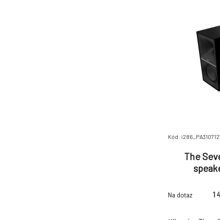
generácia výško
Kód: i286_PA310712
The Sev
speake
1 
Na dotaz