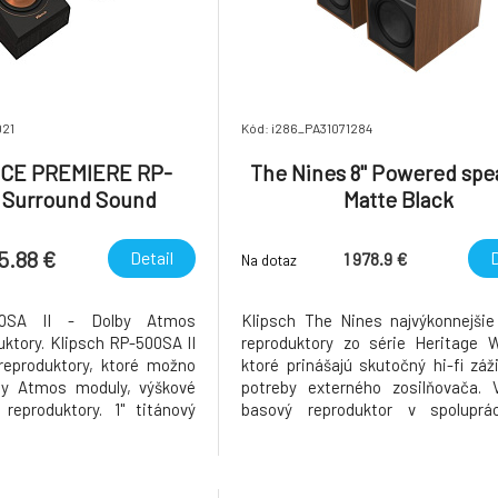
021
Kód: i286_PA31071284
CE PREMIERE RP-
The Nines 8" Powered spe
I Surround Sound
Matte Black
akers Ebony
5.88 €
Detail
D
1 978.9 €
Na dotaz
00SA II - Dolby Atmos
Klipsch The Nines najvýkonnejšie
uktory. Klipsch RP-500SA II
reproduktory zo série Heritage W
reproduktory, ktoré možno
ktoré prinášajú skutočný hi-fi záž
by Atmos moduly, výškové
potreby externého zosilňovača. 
reproduktory. 1" titánový
basový reproduktor v spoluprá
ič s LTS a hybridným
titánovým výškovým meni
pu Tractrix Technológia,
zvukovodom typu Tractrix® repr
som značky Klipsch. Nová
mimoriadne dynamický, deta